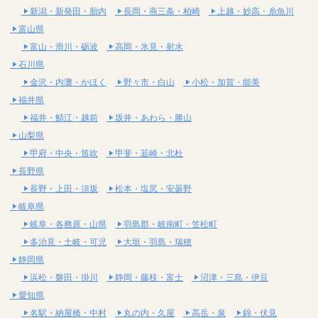
新潟・新発田・胎内
長岡・燕三条・柏崎
上越・妙高・糸魚川
富山県
富山・滑川・砺波
高岡・氷見・射水
石川県
金沢・内灘・かほく
野々市・白山
小松・加賀・能美
福井県
福井・鯖江・越前
坂井・あわら・勝山
山梨県
甲府・中央・笛吹
甲斐・韮崎・北杜
長野県
長野・上田・須坂
松本・塩尻・安曇野
岐阜県
岐阜・各務原・山県
羽島郡・岐南町・笠松町
多治見・土岐・可児
大垣・羽島・瑞穂
静岡県
浜松・磐田・掛川
静岡・藤枝・富士
沼津・三島・伊豆
愛知県
名駅・納屋橋・中村
丸の内・久屋
高岳・泉
錦・伏見