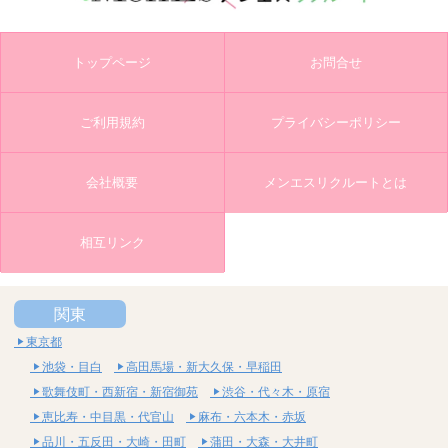
トップページ
お問合せ
ご利用規約
プライバシーポリシー
会社概要
メンエスリクルートとは
相互リンク
関東
東京都
池袋・目白
高田馬場・新大久保・早稲田
歌舞伎町・西新宿・新宿御苑
渋谷・代々木・原宿
恵比寿・中目黒・代官山
麻布・六本木・赤坂
品川・五反田・大崎・田町
蒲田・大森・大井町