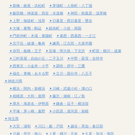
新橋・銀座・浜松町
茅場町・人形町・八丁堀
飯田橋・神楽坂・四谷・水道橋
神田・秋葉原・浅草橋
上野・御徒町・浅草
日暮里・西日暮里・鶯谷
大塚・巣鴨・駒込
錦糸町・小岩・両国
門前仲町・木場・東陽町
葛西・西葛西・一之江
北千住・綾瀬・亀有
練馬・江古田・大泉学園
赤羽・板橋・王子
笹塚・明大前・下北沢
町田・鶴川・成瀬
三軒茶屋・自由が丘・二子玉川
中野・荻窪・吉祥寺
西東京・小金井・小平
調布・府中・三鷹
福生・青梅・あきる野
立川・国分寺・八王子
神奈川県
横浜・関内・新横浜
川崎・武蔵小杉・溝の口
相模原・大和・座間
藤沢・湘南・江ノ島
厚木・海老名・伊勢原
鎌倉・逗子・横須賀
平塚・茅ヶ崎・秦野
小田原・湯河原・箱根
埼玉県
大宮・浦和
川口・蕨・戸田
越谷・草加・春日部
川越・所沢・狭山
上尾・桶川・北本
久喜・加須・蓮田