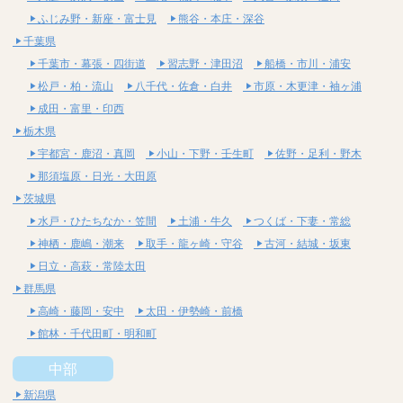
ふじみ野・新座・富士見
熊谷・本庄・深谷
千葉県
千葉市・幕張・四街道
習志野・津田沼
船橋・市川・浦安
松戸・柏・流山
八千代・佐倉・白井
市原・木更津・袖ヶ浦
成田・富里・印西
栃木県
宇都宮・鹿沼・真岡
小山・下野・壬生町
佐野・足利・野木
那須塩原・日光・大田原
茨城県
水戸・ひたちなか・笠間
土浦・牛久
つくば・下妻・常総
神栖・鹿嶋・潮来
取手・龍ヶ崎・守谷
古河・結城・坂東
日立・高萩・常陸太田
群馬県
高崎・藤岡・安中
太田・伊勢崎・前橋
館林・千代田町・明和町
中部
新潟県