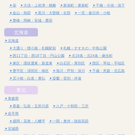
栄
大須・上前津・鶴舞
新栄町・東新町
千種・今池・池下
金山・熱田
黒川・大曽根・矢田
一宮・春日井・小牧
豊橋・岡崎・安城・豊田
北海道
北海道
大通り・狸小路・札幌駅前
札幌・すすきの・中島公園
西11丁目・西18丁目・円山公園
北18条・北24条・麻生町
東区・環状通東・新道東
白石区・厚別区
西区・琴似・手稲区
豊平区・清田区・南区
旭川・芦別・深川
千歳・恵庭・北広島
苫小牧・白老・勇払
室蘭・登別・伊達
東北
青森県
青森・弘前・五所川原
八戸・十和田・三沢
岩手県
盛岡・花巻・八幡平
一関・奥州・陸前高田
宮城県