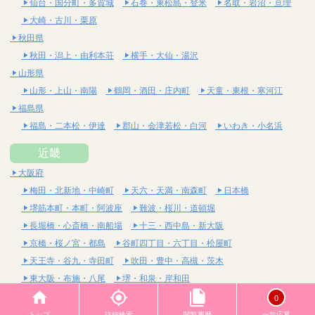
仙台・国分町・多賀城
石巻・東松島・登米
名取・岩沼・亘理
大崎・古川・栗原
秋田県
秋田・潟上・由利本荘
横手・大仙・湯沢
山形県
山形・上山・南陽
鶴岡・酒田・庄内町
天童・東根・寒河江
福島県
福島・二本松・伊達
郡山・会津若松・白河
いわき・小名浜
近畿
大阪府
梅田・北新地・中崎町
天六・天満・南森町
日本橋
堺筋本町・本町・阿波座
難波・桜川・道頓堀
長堀橋・心斎橋・南船場
十三・西中島・新大阪
京橋・桜ノ宮・都島
谷町四丁目・六丁目・松屋町
天王寺・谷九・寺田町
吹田・豊中・高槻・茨木
東大阪・布施・八尾
堺・和泉・岸和田
京都府
0
四条烏丸・河原町・祇園四条
烏丸御池・三条・京都市役所前
トップ
詳細検索
閲覧履歴
一括応募