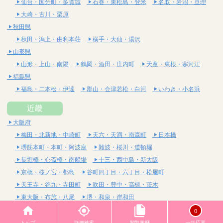
仙台・国分町・多賀城
石巻・東松島・登米
名取・岩沼・亘理
大崎・古川・栗原
秋田県
秋田・潟上・由利本荘
横手・大仙・湯沢
山形県
山形・上山・南陽
鶴岡・酒田・庄内町
天童・東根・寒河江
福島県
福島・二本松・伊達
郡山・会津若松・白河
いわき・小名浜
近畿
大阪府
梅田・北新地・中崎町
天六・天満・南森町
日本橋
堺筋本町・本町・阿波座
難波・桜川・道頓堀
長堀橋・心斎橋・南船場
十三・西中島・新大阪
京橋・桜ノ宮・都島
谷町四丁目・六丁目・松屋町
天王寺・谷九・寺田町
吹田・豊中・高槻・茨木
東大阪・布施・八尾
堺・和泉・岸和田
京都府
0
四条烏丸・河原町・祇園四条
烏丸御池・三条・京都市役所前
トップ
詳細検索
閲覧履歴
一括応募