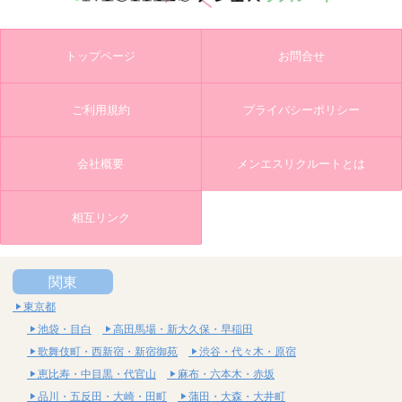
トップページ
お問合せ
ご利用規約
プライバシーポリシー
会社概要
メンエスリクルートとは
相互リンク
関東
東京都
池袋・目白
高田馬場・新大久保・早稲田
歌舞伎町・西新宿・新宿御苑
渋谷・代々木・原宿
恵比寿・中目黒・代官山
麻布・六本木・赤坂
品川・五反田・大崎・田町
蒲田・大森・大井町