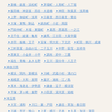
新橋・銀座・浜松町
茅場町・人形町・八丁堀
飯田橋・神楽坂・四谷・水道橋
神田・秋葉原・浅草橋
上野・御徒町・浅草
日暮里・西日暮里・鶯谷
大塚・巣鴨・駒込
錦糸町・小岩・両国
門前仲町・木場・東陽町
葛西・西葛西・一之江
北千住・綾瀬・亀有
練馬・江古田・大泉学園
赤羽・板橋・王子
笹塚・明大前・下北沢
町田・鶴川・成瀬
三軒茶屋・自由が丘・二子玉川
中野・荻窪・吉祥寺
西東京・小金井・小平
調布・府中・三鷹
福生・青梅・あきる野
立川・国分寺・八王子
神奈川県
横浜・関内・新横浜
川崎・武蔵小杉・溝の口
相模原・大和・座間
藤沢・湘南・江ノ島
厚木・海老名・伊勢原
鎌倉・逗子・横須賀
平塚・茅ヶ崎・秦野
小田原・湯河原・箱根
埼玉県
大宮・浦和
川口・蕨・戸田
越谷・草加・春日部
川越・所沢・狭山
上尾・桶川・北本
久喜・加須・蓮田