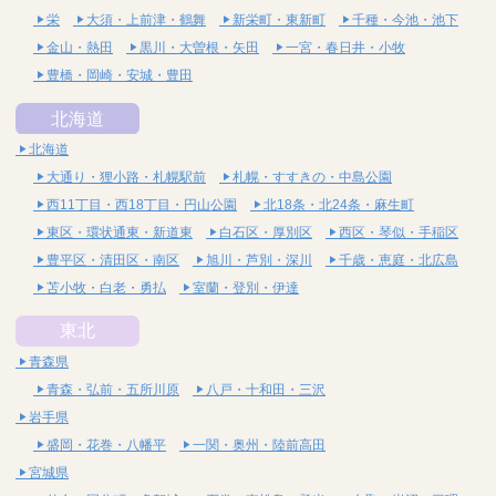
栄
大須・上前津・鶴舞
新栄町・東新町
千種・今池・池下
金山・熱田
黒川・大曽根・矢田
一宮・春日井・小牧
豊橋・岡崎・安城・豊田
北海道
北海道
大通り・狸小路・札幌駅前
札幌・すすきの・中島公園
西11丁目・西18丁目・円山公園
北18条・北24条・麻生町
東区・環状通東・新道東
白石区・厚別区
西区・琴似・手稲区
豊平区・清田区・南区
旭川・芦別・深川
千歳・恵庭・北広島
苫小牧・白老・勇払
室蘭・登別・伊達
東北
青森県
青森・弘前・五所川原
八戸・十和田・三沢
岩手県
盛岡・花巻・八幡平
一関・奥州・陸前高田
宮城県