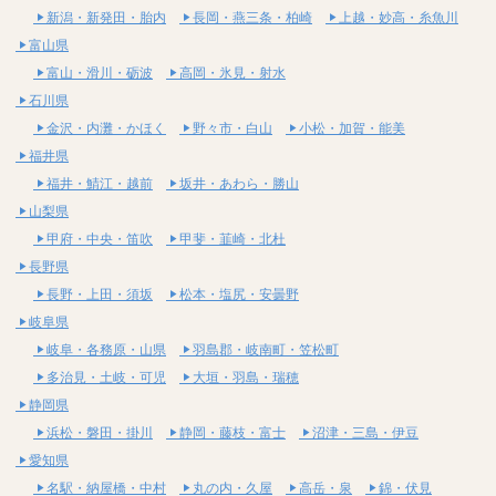
新潟・新発田・胎内
長岡・燕三条・柏崎
上越・妙高・糸魚川
富山県
富山・滑川・砺波
高岡・氷見・射水
石川県
金沢・内灘・かほく
野々市・白山
小松・加賀・能美
福井県
福井・鯖江・越前
坂井・あわら・勝山
山梨県
甲府・中央・笛吹
甲斐・韮崎・北杜
長野県
長野・上田・須坂
松本・塩尻・安曇野
岐阜県
岐阜・各務原・山県
羽島郡・岐南町・笠松町
多治見・土岐・可児
大垣・羽島・瑞穂
静岡県
浜松・磐田・掛川
静岡・藤枝・富士
沼津・三島・伊豆
愛知県
名駅・納屋橋・中村
丸の内・久屋
高岳・泉
錦・伏見