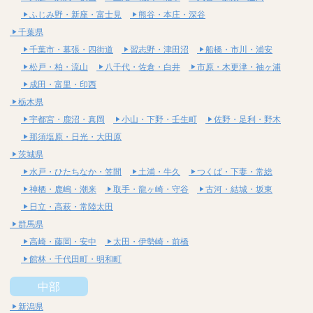
ふじみ野・新座・富士見
熊谷・本庄・深谷
千葉県
千葉市・幕張・四街道
習志野・津田沼
船橋・市川・浦安
松戸・柏・流山
八千代・佐倉・白井
市原・木更津・袖ヶ浦
成田・富里・印西
栃木県
宇都宮・鹿沼・真岡
小山・下野・壬生町
佐野・足利・野木
那須塩原・日光・大田原
茨城県
水戸・ひたちなか・笠間
土浦・牛久
つくば・下妻・常総
神栖・鹿嶋・潮来
取手・龍ヶ崎・守谷
古河・結城・坂東
日立・高萩・常陸太田
群馬県
高崎・藤岡・安中
太田・伊勢崎・前橋
館林・千代田町・明和町
中部
新潟県