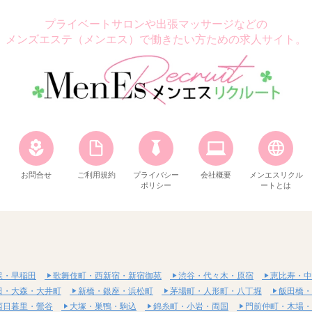
プライベートサロンや出張マッサージなどの
メンズエステ（メンエス）で働きたい方ための求人サイト。
お問合せ
ご利用規約
プライバシー
会社概要
メンエスリクル
ポリシー
ートとは
保・早稲田
歌舞伎町・西新宿・新宿御苑
渋谷・代々木・原宿
恵比寿・中
田・大森・大井町
新橋・銀座・浜松町
茅場町・人形町・八丁堀
飯田橋・
西日暮里・鶯谷
大塚・巣鴨・駒込
錦糸町・小岩・両国
門前仲町・木場・