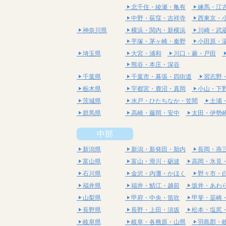
北千住・綾瀬・亀有
練馬・江
中野・荻窪・吉祥寺
西東京・
神奈川県
横浜・関内・新横浜
川崎・武
平塚・茅ヶ崎・秦野
小田原・
埼玉県
大宮・浦和
川口・蕨・戸田
熊谷・本庄・深谷
千葉県
千葉市・幕張・四街道
習志野
栃木県
宇都宮・鹿沼・真岡
小山・下
茨城県
水戸・ひたちなか・笠間
土浦
群馬県
高崎・藤岡・安中
太田・伊勢
中部
新潟県
新潟・新発田・胎内
長岡・燕
富山県
富山・滑川・砺波
高岡・氷見
石川県
金沢・内灘・かほく
野々市・
福井県
福井・鯖江・越前
坂井・あわ
山梨県
甲府・中央・笛吹
甲斐・韮崎
長野県
長野・上田・須坂
松本・塩尻
岐阜県
岐阜・各務原・山県
羽島郡・