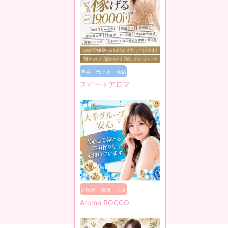
渋谷・代々木・原宿
スイートアロマ
久留米・筑後・八女
Aroma ROCCO