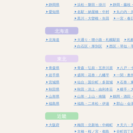
静岡県
浜松・磐田・掛川
静岡・藤枝
愛知県
名駅・納屋橋・中村
丸の内・
黒川・大曽根・矢田
一宮・春
北海道
北海道
大通り・狸小路・札幌駅前
札
白石区・厚別区
西区・琴似・
東北
青森県
青森・弘前・五所川原
八戸・
岩手県
盛岡・花巻・八幡平
一関・奥
宮城県
仙台・国分町・多賀城
石巻・
秋田県
秋田・潟上・由利本荘
横手・
山形県
山形・上山・南陽
鶴岡・酒田
福島県
福島・二本松・伊達
郡山・会
近畿
大阪府
梅田・北新地・中崎町
天六・
京橋・桜ノ宮・都島
谷町四丁