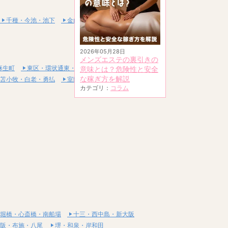
千種・今池・池下
金山・熱田
2026年05月28日
メンズエステの裏引きの
麻生町
東区・環状通東・新道東
意味とは？危険性と安全
な稼ぎ方を解説
苫小牧・白老・勇払
室蘭・登別・伊達
カテゴリ：
コラム
堀橋・心斎橋・南船場
十三・西中島・新大阪
阪・布施・八尾
堺・和泉・岸和田