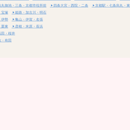
烏丸御池・三条・京都市役所前
四条大宮・西院・二条
京都駅・七条烏丸・東
・宝塚
姫路・加古川・明石
・伊勢
亀山・伊賀・名張
・栗東
彦根・米原・長浜
高田・桜井
坊・有田
・湯梨浜
社・浅口
尾道・三原
呉・東広島・竹原
・岩国
下関・長門・美祢
・小松島
通寺・観音寺
・西条・四国中央
今治・東温・伊予