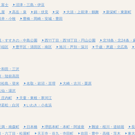
・富士
沼津・三島・伊豆
久屋
高岳・泉
錦・伏見
栄
大須・上前津・鶴舞
新栄町・東新町
日井・小牧
豊橋・岡崎・安城・豊田
幌・すすきの・中島公園
西11丁目・西18丁目・円山公園
北18条・北24条・
手稲区
豊平区・清田区・南区
旭川・芦別・深川
千歳・恵庭・北広島
十和田・三沢
州・陸前高田
東松島・登米
名取・岩沼・亘理
大崎・古川・栗原
大仙・湯沢
・庄内町
天童・東根・寒河江
津若松・白河
いわき・小名浜
天満・南森町
日本橋
堺筋本町・本町・阿波座
難波・桜川・道頓堀
長
目・六丁目・松屋町
天王寺・谷九・寺田町
吹田・豊中・高槻・茨木
東大