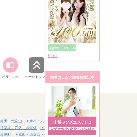
堺筋本町・本町・阿
Flora
波座
相互リンク
ページトップへ
新着コラム／新着特集記事
目黒・代官山
麻布・六本木・赤坂
神楽坂・四谷・水道橋
神田・秋葉原・浅草橋
東陽町
葛西・西葛西・一之江