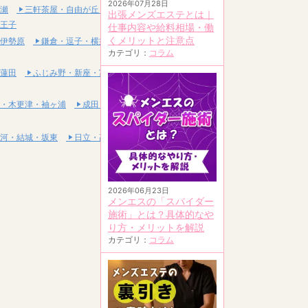
2026年07月28日
瀬
三軒茶屋・自由が丘・二子玉川
出張メンズエステとは｜
王子
仕事内容や給料相場・働
くメリットと注意点
伊勢原
鎌倉・逗子・横須賀
カテゴリ：
コラム
蓮田
ふじみ野・新座・富士見
・木更津・袖ヶ浦
成田・富里・印西
河・結城・坂東
日立・高萩・常陸太田
2026年06月23日
メンエスの「スパイダー
施術」とは？具体的なや
り方・メリットを解説
カテゴリ：
コラム