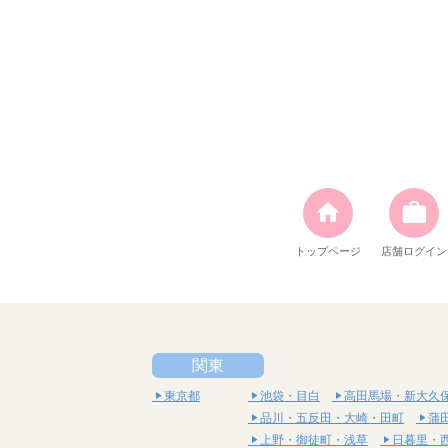
トップページ
店舗ログイン
関東
東京都
池袋・目白
高田馬場・新大久
品川・五反田・大崎・田町
蒲
上野・御徒町・浅草
日暮里・