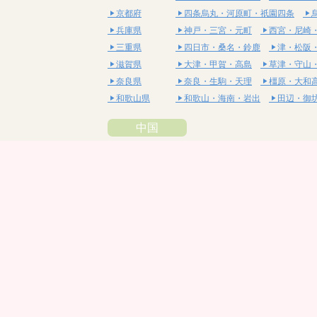
京都府
四条烏丸・河原町・祇園四条
兵庫県
神戸・三宮・元町
西宮・尼崎
三重県
四日市・桑名・鈴鹿
津・松阪
滋賀県
大津・甲賀・高島
草津・守山
奈良県
奈良・生駒・天理
橿原・大和
和歌山県
和歌山・海南・岩出
田辺・御
中国
鳥取県
米子・皆生・境港
鳥取・倉吉
島根県
松江・安来
出雲・雲南・大田
岡山県
岡山・備前・瀬戸内
倉敷・総
広島県
広島市・流川・薬研堀
福山・
山口県
山口・宇部・防府
周南・下松
四国
徳島県
阿南・那賀・美波
徳島・鳴門
香川県
高松・坂出・さぬき
丸亀・善
愛媛県
松山市・大街道・道後
新居浜