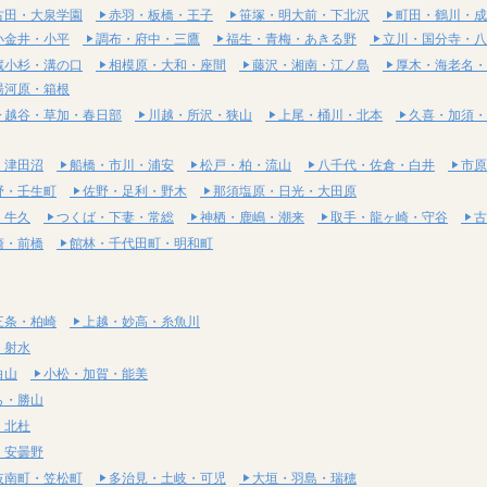
古田・大泉学園
赤羽・板橋・王子
笹塚・明大前・下北沢
町田・鶴川・成
小金井・小平
調布・府中・三鷹
福生・青梅・あきる野
立川・国分寺・八
蔵小杉・溝の口
相模原・大和・座間
藤沢・湘南・江ノ島
厚木・海老名・
湯河原・箱根
越谷・草加・春日部
川越・所沢・狭山
上尾・桶川・北本
久喜・加須・
・津田沼
船橋・市川・浦安
松戸・柏・流山
八千代・佐倉・白井
市原
野・壬生町
佐野・足利・野木
那須塩原・日光・大田原
・牛久
つくば・下妻・常総
神栖・鹿嶋・潮来
取手・龍ヶ崎・守谷
古
崎・前橋
館林・千代田町・明和町
三条・柏崎
上越・妙高・糸魚川
・射水
白山
小松・加賀・能美
ら・勝山
・北杜
・安曇野
岐南町・笠松町
多治見・土岐・可児
大垣・羽島・瑞穂