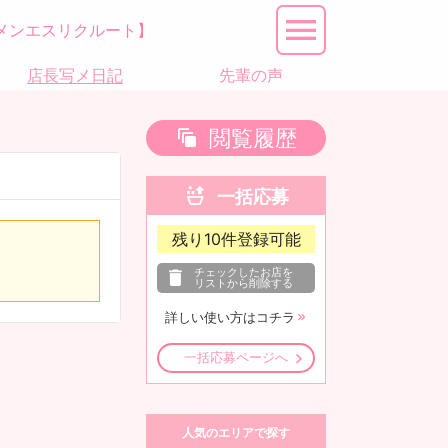
メンエスリクルート】
店長写メ日記
先輩の声
閲覧履歴
一括応募
残り
10
件登録可能
チェックしたお店を
リストから削除する
詳しい使い方はコチラ
一括応募ページへ
人気のエリアで探す