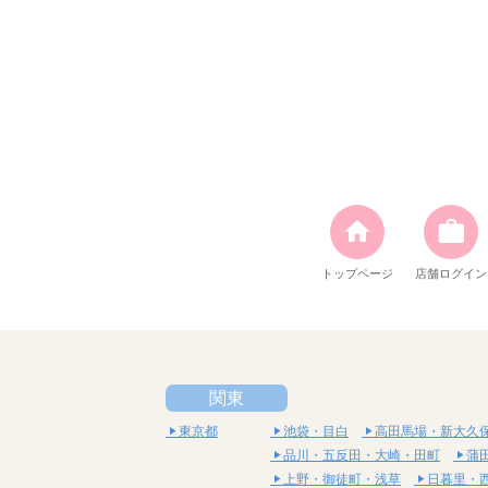
トップページ
店舗ログイン
関東
東京都
池袋・目白
高田馬場・新大久
品川・五反田・大崎・田町
蒲
上野・御徒町・浅草
日暮里・