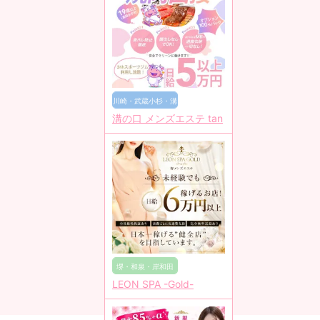
川崎・武蔵小杉・溝
溝の口 メンズエステ tan
の口
堺・和泉・岸和田
LEON SPA -Gold-