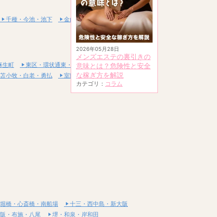
千種・今池・池下
金山・熱田
2026年05月28日
メンズエステの裏引きの
麻生町
東区・環状通東・新道東
意味とは？危険性と安全
な稼ぎ方を解説
苫小牧・白老・勇払
室蘭・登別・伊達
カテゴリ：
コラム
堀橋・心斎橋・南船場
十三・西中島・新大阪
阪・布施・八尾
堺・和泉・岸和田