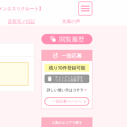
メンエスリクルート】
店長写メ日記
先輩の声
閲覧履歴
一括応募
残り
10
件登録可能
チェックしたお店を
リストから削除する
詳しい使い方はコチラ
一括応募ページへ
人気のエリアで探す