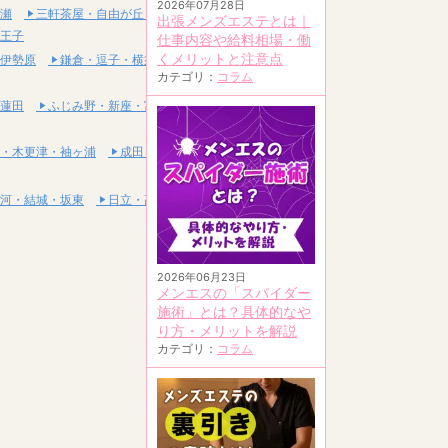
2026年07月28日
瀬
三軒茶屋・自由が丘・二子玉川
出張メンズエステとは｜
王子
仕事内容や給料相場・働
くメリットと注意点
伊勢原
鎌倉・逗子・横須賀
カテゴリ：
コラム
蓮田
ふじみ野・新座・富士見
・木更津・袖ヶ浦
成田・富里・印西
河・結城・坂東
日立・高萩・常陸太田
2026年06月23日
メンエスの「スパイダー
施術」とは？具体的なや
り方・メリットを解説
カテゴリ：
コラム