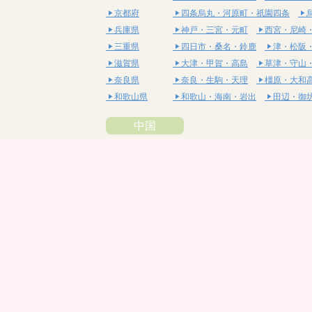
京都府
四条烏丸・河原町・祇園四条
兵庫県
神戸・三宮・元町
西宮・尼崎
三重県
四日市・桑名・鈴鹿
津・松阪
滋賀県
大津・甲賀・高島
草津・守山
奈良県
奈良・生駒・天理
橿原・大和
和歌山県
和歌山・海南・岩出
田辺・御
中国
鳥取県
米子・皆生・境港
鳥取・倉吉
島根県
松江・安来
出雲・雲南・大田
岡山県
岡山・備前・瀬戸内
倉敷・総
広島県
広島市・流川・薬研堀
福山・
山口県
山口・宇部・防府
周南・下松
四国
徳島県
阿南・那賀・美波
徳島・鳴門
香川県
高松・坂出・さぬき
丸亀・善
愛媛県
松山市・大街道・道後
新居浜