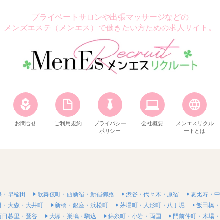
プライベートサロンや出張マッサージなどの
メンズエステ（メンエス）で働きたい方ための求人サイト。
お問合せ
ご利用規約
プライバシー
会社概要
メンエスリクル
ポリシー
ートとは
保・早稲田
歌舞伎町・西新宿・新宿御苑
渋谷・代々木・原宿
恵比寿・中
田・大森・大井町
新橋・銀座・浜松町
茅場町・人形町・八丁堀
飯田橋・
西日暮里・鶯谷
大塚・巣鴨・駒込
錦糸町・小岩・両国
門前仲町・木場・