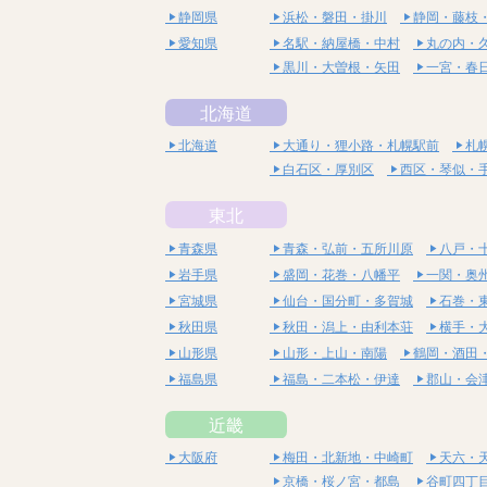
静岡県
浜松・磐田・掛川
静岡・藤枝
愛知県
名駅・納屋橋・中村
丸の内・
黒川・大曽根・矢田
一宮・春
北海道
北海道
大通り・狸小路・札幌駅前
札
白石区・厚別区
西区・琴似・
東北
青森県
青森・弘前・五所川原
八戸・
岩手県
盛岡・花巻・八幡平
一関・奥
宮城県
仙台・国分町・多賀城
石巻・
秋田県
秋田・潟上・由利本荘
横手・
山形県
山形・上山・南陽
鶴岡・酒田
福島県
福島・二本松・伊達
郡山・会
近畿
大阪府
梅田・北新地・中崎町
天六・
京橋・桜ノ宮・都島
谷町四丁