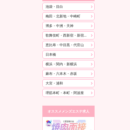
池袋・目白
梅田・北新地・中崎町
博多・中洲・天神
歌舞伎町・西新宿・新宿御苑
恵比寿・中目黒・代官山
日本橋
横浜・関内・新横浜
麻布・六本木・赤坂
大宮・浦和
堺筋本町・本町・阿波座
オススメメンズエステ求人