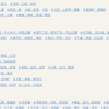
・富士
沼津・三島・伊豆
久屋
高岳・泉
錦・伏見
栄
大須・上前津・鶴舞
新栄町・東新町
日井・小牧
豊橋・岡崎・安城・豊田
幌・すすきの・中島公園
西11丁目・西18丁目・円山公園
北18条・北24条・
手稲区
豊平区・清田区・南区
旭川・芦別・深川
千歳・恵庭・北広島
十和田・三沢
州・陸前高田
東松島・登米
名取・岩沼・亘理
大崎・古川・栗原
大仙・湯沢
・庄内町
天童・東根・寒河江
津若松・白河
いわき・小名浜
天満・南森町
日本橋
堺筋本町・本町・阿波座
難波・桜川・道頓堀
長
目・六丁目・松屋町
天王寺・谷九・寺田町
吹田・豊中・高槻・茨木
東大