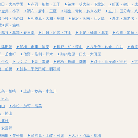
古田・大泉学園
赤羽・板橋・王子
笹塚・明大前・下北沢
町田・鶴川・成
小金井・小平
調布・府中・三鷹
福生・青梅・あきる野
立川・国分寺・八
蔵小杉・溝の口
相模原・大和・座間
藤沢・湘南・江ノ島
厚木・海老名・
湯河原・箱根
越谷・草加・春日部
川越・所沢・狭山
上尾・桶川・北本
久喜・加須・
・津田沼
船橋・市川・浦安
松戸・柏・流山
八千代・佐倉・白井
市原
野・壬生町
佐野・足利・野木
那須塩原・日光・大田原
・牛久
つくば・下妻・常総
神栖・鹿嶋・潮来
取手・龍ヶ崎・守谷
古
崎・前橋
館林・千代田町・明和町
三条・柏崎
上越・妙高・糸魚川
・射水
白山
小松・加賀・能美
ら・勝山
・北杜
・安曇野
岐南町・笠松町
多治見・土岐・可児
大垣・羽島・瑞穂