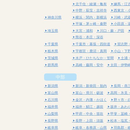
北千住・綾瀬・亀有
練馬・江
中野・荻窪・吉祥寺
西東京・
神奈川県
横浜・関内・新横浜
川崎・武
平塚・茅ヶ崎・秦野
小田原・
埼玉県
大宮・浦和
川口・蕨・戸田
熊谷・本庄・深谷
千葉県
千葉市・幕張・四街道
習志野
栃木県
宇都宮・鹿沼・真岡
小山・下
茨城県
水戸・ひたちなか・笠間
土浦
群馬県
高崎・藤岡・安中
太田・伊勢
中部
新潟県
新潟・新発田・胎内
長岡・燕
富山県
富山・滑川・砺波
高岡・氷見
石川県
金沢・内灘・かほく
野々市・
福井県
福井・鯖江・越前
坂井・あわ
山梨県
甲府・中央・笛吹
甲斐・韮崎
長野県
長野・上田・須坂
松本・塩尻
岐阜県
岐阜・各務原・山県
羽島郡・