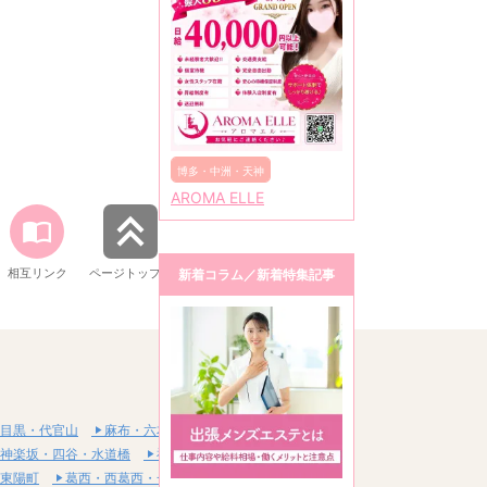
博多・中洲・天神
AROMA ELLE
相互リンク
ページトップへ
新着コラム／新着特集記事
目黒・代官山
麻布・六本木・赤坂
神楽坂・四谷・水道橋
神田・秋葉原・浅草橋
東陽町
葛西・西葛西・一之江