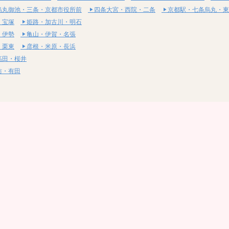
烏丸御池・三条・京都市役所前
四条大宮・西院・二条
京都駅・七条烏丸・東
・宝塚
姫路・加古川・明石
・伊勢
亀山・伊賀・名張
・栗東
彦根・米原・長浜
高田・桜井
坊・有田
・湯梨浜
社・浅口
尾道・三原
呉・東広島・竹原
・岩国
下関・長門・美祢
・小松島
通寺・観音寺
・西条・四国中央
今治・東温・伊予