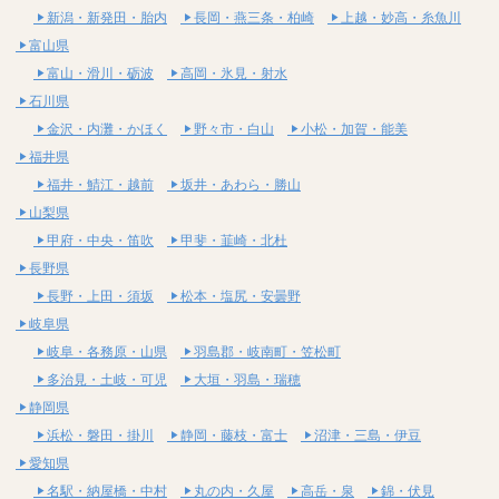
新潟・新発田・胎内
長岡・燕三条・柏崎
上越・妙高・糸魚川
富山県
富山・滑川・砺波
高岡・氷見・射水
石川県
金沢・内灘・かほく
野々市・白山
小松・加賀・能美
福井県
福井・鯖江・越前
坂井・あわら・勝山
山梨県
甲府・中央・笛吹
甲斐・韮崎・北杜
長野県
長野・上田・須坂
松本・塩尻・安曇野
岐阜県
岐阜・各務原・山県
羽島郡・岐南町・笠松町
多治見・土岐・可児
大垣・羽島・瑞穂
静岡県
浜松・磐田・掛川
静岡・藤枝・富士
沼津・三島・伊豆
愛知県
名駅・納屋橋・中村
丸の内・久屋
高岳・泉
錦・伏見