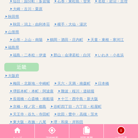
仙台・国分町・多賀城
石巻・東松島・登米
名取・岩沼・亘理
大崎・古川・栗原
秋田県
秋田・潟上・由利本荘
横手・大仙・湯沢
山形県
山形・上山・南陽
鶴岡・酒田・庄内町
天童・東根・寒河江
福島県
福島・二本松・伊達
郡山・会津若松・白河
いわき・小名浜
近畿
大阪府
梅田・北新地・中崎町
天六・天満・南森町
日本橋
堺筋本町・本町・阿波座
難波・桜川・道頓堀
長堀橋・心斎橋・南船場
十三・西中島・新大阪
京橋・桜ノ宮・都島
谷町四丁目・六丁目・松屋町
天王寺・谷九・寺田町
吹田・豊中・高槻・茨木
東大阪・布施・八尾
堺・和泉・岸和田
京都府
0
四条烏丸・河原町・祇園四条
烏丸御池・三条・京都市役所前
トップ
詳細検索
閲覧履歴
一括応募