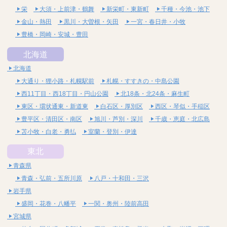
栄
大須・上前津・鶴舞
新栄町・東新町
千種・今池・池下
金山・熱田
黒川・大曽根・矢田
一宮・春日井・小牧
豊橋・岡崎・安城・豊田
北海道
北海道
大通り・狸小路・札幌駅前
札幌・すすきの・中島公園
西11丁目・西18丁目・円山公園
北18条・北24条・麻生町
東区・環状通東・新道東
白石区・厚別区
西区・琴似・手稲区
豊平区・清田区・南区
旭川・芦別・深川
千歳・恵庭・北広島
苫小牧・白老・勇払
室蘭・登別・伊達
東北
青森県
青森・弘前・五所川原
八戸・十和田・三沢
岩手県
盛岡・花巻・八幡平
一関・奥州・陸前高田
宮城県