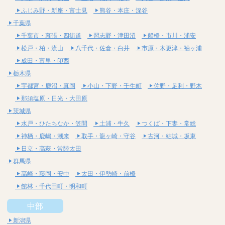
ふじみ野・新座・富士見
熊谷・本庄・深谷
千葉県
千葉市・幕張・四街道
習志野・津田沼
船橋・市川・浦安
松戸・柏・流山
八千代・佐倉・白井
市原・木更津・袖ヶ浦
成田・富里・印西
栃木県
宇都宮・鹿沼・真岡
小山・下野・壬生町
佐野・足利・野木
那須塩原・日光・大田原
茨城県
水戸・ひたちなか・笠間
土浦・牛久
つくば・下妻・常総
神栖・鹿嶋・潮来
取手・龍ヶ崎・守谷
古河・結城・坂東
日立・高萩・常陸太田
群馬県
高崎・藤岡・安中
太田・伊勢崎・前橋
館林・千代田町・明和町
中部
新潟県