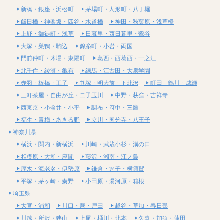
新橋・銀座・浜松町
茅場町・人形町・八丁堀
飯田橋・神楽坂・四谷・水道橋
神田・秋葉原・浅草橋
上野・御徒町・浅草
日暮里・西日暮里・鶯谷
大塚・巣鴨・駒込
錦糸町・小岩・両国
門前仲町・木場・東陽町
葛西・西葛西・一之江
北千住・綾瀬・亀有
練馬・江古田・大泉学園
赤羽・板橋・王子
笹塚・明大前・下北沢
町田・鶴川・成瀬
三軒茶屋・自由が丘・二子玉川
中野・荻窪・吉祥寺
西東京・小金井・小平
調布・府中・三鷹
福生・青梅・あきる野
立川・国分寺・八王子
神奈川県
横浜・関内・新横浜
川崎・武蔵小杉・溝の口
相模原・大和・座間
藤沢・湘南・江ノ島
厚木・海老名・伊勢原
鎌倉・逗子・横須賀
平塚・茅ヶ崎・秦野
小田原・湯河原・箱根
埼玉県
大宮・浦和
川口・蕨・戸田
越谷・草加・春日部
川越・所沢・狭山
上尾・桶川・北本
久喜・加須・蓮田