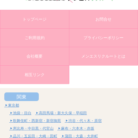
トップページ
お問合せ
ご利用規約
プライバシーポリシー
会社概要
メンエスリクルートとは
相互リンク
関東
東京都
池袋・目白
高田馬場・新大久保・早稲田
歌舞伎町・西新宿・新宿御苑
渋谷・代々木・原宿
恵比寿・中目黒・代官山
麻布・六本木・赤坂
品川・五反田・大崎・田町
蒲田・大森・大井町