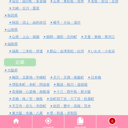
仙台・国分町・多賀城
石巻・東松島・登米
名取・岩沼・亘理
大崎・古川・栗原
秋田県
秋田・潟上・由利本荘
横手・大仙・湯沢
山形県
山形・上山・南陽
鶴岡・酒田・庄内町
天童・東根・寒河江
福島県
福島・二本松・伊達
郡山・会津若松・白河
いわき・小名浜
近畿
大阪府
梅田・北新地・中崎町
天六・天満・南森町
日本橋
堺筋本町・本町・阿波座
難波・桜川・道頓堀
長堀橋・心斎橋・南船場
十三・西中島・新大阪
京橋・桜ノ宮・都島
谷町四丁目・六丁目・松屋町
天王寺・谷九・寺田町
吹田・豊中・高槻・茨木
東大阪・布施・八尾
堺・和泉・岸和田
京都府
0
四条烏丸・河原町・祇園四条
烏丸御池・三条・京都市役所前
トップ
詳細検索
閲覧履歴
一括応募