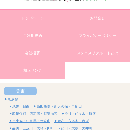
トップページ
お問合せ
ご利用規約
プライバシーポリシー
会社概要
メンエスリクルートとは
相互リンク
関東
東京都
池袋・目白
高田馬場・新大久保・早稲田
歌舞伎町・西新宿・新宿御苑
渋谷・代々木・原宿
恵比寿・中目黒・代官山
麻布・六本木・赤坂
品川・五反田・大崎・田町
蒲田・大森・大井町