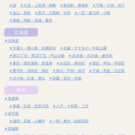
栄
大須・上前津・鶴舞
新栄町・東新町
千種・今池・池下
金山・熱田
黒川・大曽根・矢田
一宮・春日井・小牧
豊橋・岡崎・安城・豊田
北海道
北海道
大通り・狸小路・札幌駅前
札幌・すすきの・中島公園
西11丁目・西18丁目・円山公園
北18条・北24条・麻生町
東区・環状通東・新道東
白石区・厚別区
西区・琴似・手稲区
豊平区・清田区・南区
旭川・芦別・深川
千歳・恵庭・北広島
苫小牧・白老・勇払
室蘭・登別・伊達
東北
青森県
青森・弘前・五所川原
八戸・十和田・三沢
岩手県
盛岡・花巻・八幡平
一関・奥州・陸前高田
宮城県