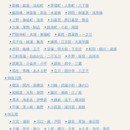
新橋・銀座・浜松町
茅場町・人形町・八丁堀
飯田橋・神楽坂・四谷・水道橋
神田・秋葉原・浅草橋
上野・御徒町・浅草
日暮里・西日暮里・鶯谷
大塚・巣鴨・駒込
錦糸町・小岩・両国
門前仲町・木場・東陽町
葛西・西葛西・一之江
北千住・綾瀬・亀有
練馬・江古田・大泉学園
赤羽・板橋・王子
笹塚・明大前・下北沢
町田・鶴川・成瀬
三軒茶屋・自由が丘・二子玉川
中野・荻窪・吉祥寺
西東京・小金井・小平
調布・府中・三鷹
福生・青梅・あきる野
立川・国分寺・八王子
神奈川県
横浜・関内・新横浜
川崎・武蔵小杉・溝の口
相模原・大和・座間
藤沢・湘南・江ノ島
厚木・海老名・伊勢原
鎌倉・逗子・横須賀
平塚・茅ヶ崎・秦野
小田原・湯河原・箱根
埼玉県
大宮・浦和
川口・蕨・戸田
越谷・草加・春日部
川越・所沢・狭山
上尾・桶川・北本
久喜・加須・蓮田