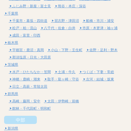
ふじみ野・新座・富士見
熊谷・本庄・深谷
千葉県
千葉市・幕張・四街道
習志野・津田沼
船橋・市川・浦安
松戸・柏・流山
八千代・佐倉・白井
市原・木更津・袖ヶ浦
成田・富里・印西
栃木県
宇都宮・鹿沼・真岡
小山・下野・壬生町
佐野・足利・野木
那須塩原・日光・大田原
茨城県
水戸・ひたちなか・笠間
土浦・牛久
つくば・下妻・常総
神栖・鹿嶋・潮来
取手・龍ヶ崎・守谷
古河・結城・坂東
日立・高萩・常陸太田
群馬県
高崎・藤岡・安中
太田・伊勢崎・前橋
館林・千代田町・明和町
中部
新潟県