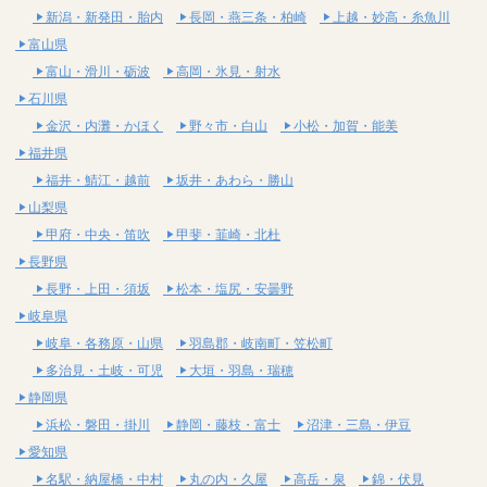
新潟・新発田・胎内
長岡・燕三条・柏崎
上越・妙高・糸魚川
富山県
富山・滑川・砺波
高岡・氷見・射水
石川県
金沢・内灘・かほく
野々市・白山
小松・加賀・能美
福井県
福井・鯖江・越前
坂井・あわら・勝山
山梨県
甲府・中央・笛吹
甲斐・韮崎・北杜
長野県
長野・上田・須坂
松本・塩尻・安曇野
岐阜県
岐阜・各務原・山県
羽島郡・岐南町・笠松町
多治見・土岐・可児
大垣・羽島・瑞穂
静岡県
浜松・磐田・掛川
静岡・藤枝・富士
沼津・三島・伊豆
愛知県
名駅・納屋橋・中村
丸の内・久屋
高岳・泉
錦・伏見