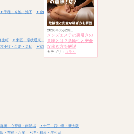
千種・今池・池下
金山・熱田
2026年05月28日
メンズエステの裏引きの
麻生町
東区・環状通東・新道東
意味とは？危険性と安全
な稼ぎ方を解説
苫小牧・白老・勇払
室蘭・登別・伊達
カテゴリ：
コラム
堀橋・心斎橋・南船場
十三・西中島・新大阪
阪・布施・八尾
堺・和泉・岸和田