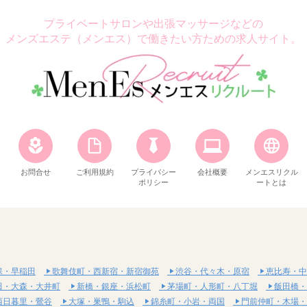
プライベートサロンや出張マッサージなどの
メンズエステ（メンエス）で働きたい方ための求人サイト。
お問合せ
ご利用規約
プライバシー
会社概要
メンエスリクル
ポリシー
ートとは
保・早稲田
歌舞伎町・西新宿・新宿御苑
渋谷・代々木・原宿
恵比寿・中
田・大森・大井町
新橋・銀座・浜松町
茅場町・人形町・八丁堀
飯田橋・
西日暮里・鶯谷
大塚・巣鴨・駒込
錦糸町・小岩・両国
門前仲町・木場・