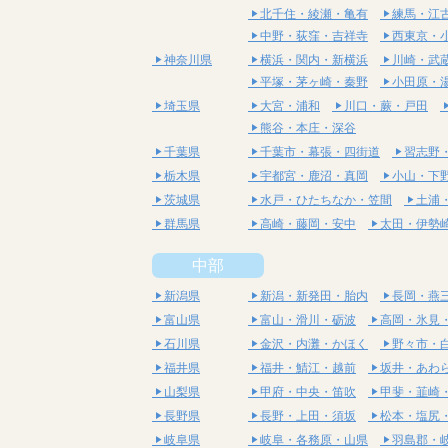
北千住・綾瀬・亀有
練馬・江
中野・荻窪・吉祥寺
西東京・
神奈川県
横浜・関内・新横浜
川崎・武
平塚・茅ヶ崎・秦野
小田原・
埼玉県
大宮・浦和
川口・蕨・戸田
熊谷・本庄・深谷
千葉県
千葉市・幕張・四街道
習志野
栃木県
宇都宮・鹿沼・真岡
小山・下
茨城県
水戸・ひたちなか・笠間
土浦
群馬県
高崎・藤岡・安中
太田・伊勢
中部
新潟県
新潟・新発田・胎内
長岡・燕
富山県
富山・滑川・砺波
高岡・氷見
石川県
金沢・内灘・かほく
野々市・
福井県
福井・鯖江・越前
坂井・あわ
山梨県
甲府・中央・笛吹
甲斐・韮崎
長野県
長野・上田・須坂
松本・塩尻
岐阜県
岐阜・各務原・山県
羽島郡・