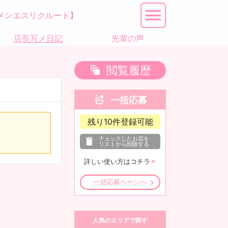
メンエスリクルート】
店長写メ日記
先輩の声
閲覧履歴
一括応募
残り
10
件登録可能
チェックしたお店を
リストから削除する
詳しい使い方はコチラ
一括応募ページへ
人気のエリアで探す