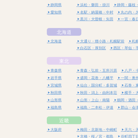
静岡県
浜松・磐田・掛川
静岡・藤枝
愛知県
名駅・納屋橋・中村
丸の内・
黒川・大曽根・矢田
一宮・春
北海道
北海道
大通り・狸小路・札幌駅前
札
白石区・厚別区
西区・琴似・
東北
青森県
青森・弘前・五所川原
八戸・
岩手県
盛岡・花巻・八幡平
一関・奥
宮城県
仙台・国分町・多賀城
石巻・
秋田県
秋田・潟上・由利本荘
横手・
山形県
山形・上山・南陽
鶴岡・酒田
福島県
福島・二本松・伊達
郡山・会
近畿
大阪府
梅田・北新地・中崎町
天六・
京橋・桜ノ宮・都島
谷町四丁