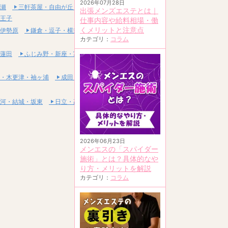
2026年07月28日
瀬
三軒茶屋・自由が丘・二子玉川
出張メンズエステとは｜
王子
仕事内容や給料相場・働
くメリットと注意点
伊勢原
鎌倉・逗子・横須賀
カテゴリ：
コラム
蓮田
ふじみ野・新座・富士見
・木更津・袖ヶ浦
成田・富里・印西
河・結城・坂東
日立・高萩・常陸太田
2026年06月23日
メンエスの「スパイダー
施術」とは？具体的なや
り方・メリットを解説
カテゴリ：
コラム