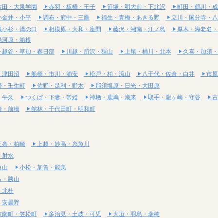
古田・大泉学園
赤羽・板橋・王子
笹塚・明大前・下北沢
町田・鶴川・成
小金井・小平
調布・府中・三鷹
福生・青梅・あきる野
立川・国分寺・八
蔵小杉・溝の口
相模原・大和・座間
藤沢・湘南・江ノ島
厚木・海老名・
湯河原・箱根
越谷・草加・春日部
川越・所沢・狭山
上尾・桶川・北本
久喜・加須・
・津田沼
船橋・市川・浦安
松戸・柏・流山
八千代・佐倉・白井
市原
野・壬生町
佐野・足利・野木
那須塩原・日光・大田原
・牛久
つくば・下妻・常総
神栖・鹿嶋・潮来
取手・龍ヶ崎・守谷
古
崎・前橋
館林・千代田町・明和町
三条・柏崎
上越・妙高・糸魚川
・射水
白山
小松・加賀・能美
ら・勝山
・北杜
・安曇野
岐南町・笠松町
多治見・土岐・可児
大垣・羽島・瑞穂