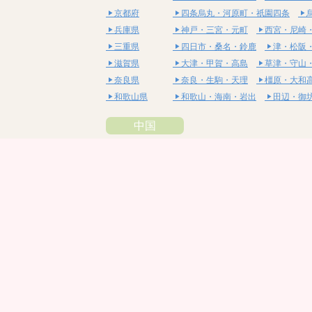
京都府
四条烏丸・河原町・祇園四条
兵庫県
神戸・三宮・元町
西宮・尼崎
三重県
四日市・桑名・鈴鹿
津・松阪
滋賀県
大津・甲賀・高島
草津・守山
奈良県
奈良・生駒・天理
橿原・大和
和歌山県
和歌山・海南・岩出
田辺・御
中国
鳥取県
米子・皆生・境港
鳥取・倉吉
島根県
松江・安来
出雲・雲南・大田
岡山県
岡山・備前・瀬戸内
倉敷・総
広島県
広島市・流川・薬研堀
福山・
山口県
山口・宇部・防府
周南・下松
四国
徳島県
阿南・那賀・美波
徳島・鳴門
香川県
高松・坂出・さぬき
丸亀・善
愛媛県
松山市・大街道・道後
新居浜