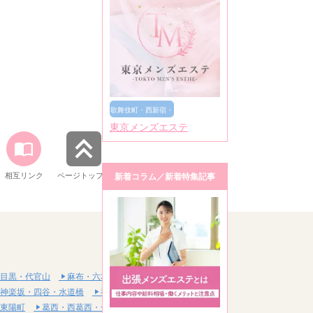
歌舞伎町・西新宿・
東京メンズエステ
新宿御苑
相互リンク
ページトップへ
新着コラム／新着特集記事
目黒・代官山
麻布・六本木・赤坂
神楽坂・四谷・水道橋
神田・秋葉原・浅草橋
東陽町
葛西・西葛西・一之江