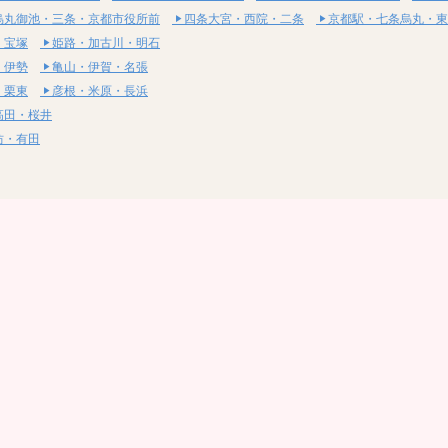
烏丸御池・三条・京都市役所前
四条大宮・西院・二条
京都駅・七条烏丸・東
・宝塚
姫路・加古川・明石
・伊勢
亀山・伊賀・名張
・栗東
彦根・米原・長浜
高田・桜井
坊・有田
・湯梨浜
社・浅口
尾道・三原
呉・東広島・竹原
・岩国
下関・長門・美祢
・小松島
通寺・観音寺
・西条・四国中央
今治・東温・伊予