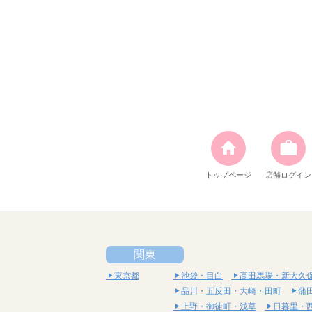
トップページ
店舗ログイン
関東
東京都
池袋・目白
高田馬場・新大久
品川・五反田・大崎・田町
蒲
上野・御徒町・浅草
日暮里・