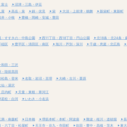
・富士
沼津・三島・伊豆
久屋
高岳・泉
錦・伏見
栄
大須・上前津・鶴舞
新栄町・東新町
日井・小牧
豊橋・岡崎・安城・豊田
幌・すすきの・中島公園
西11丁目・西18丁目・円山公園
北18条・北24条・
手稲区
豊平区・清田区・南区
旭川・芦別・深川
千歳・恵庭・北広島
十和田・三沢
州・陸前高田
東松島・登米
名取・岩沼・亘理
大崎・古川・栗原
大仙・湯沢
・庄内町
天童・東根・寒河江
津若松・白河
いわき・小名浜
天満・南森町
日本橋
堺筋本町・本町・阿波座
難波・桜川・道頓堀
長
目・六丁目・松屋町
天王寺・谷九・寺田町
吹田・豊中・高槻・茨木
東大