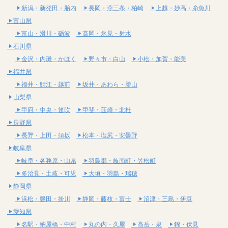
新潟・新発田・胎内
長岡・燕三条・柏崎
上越・妙高・糸魚川
富山県
富山・滑川・砺波
高岡・氷見・射水
石川県
金沢・内灘・かほく
野々市・白山
小松・加賀・能美
福井県
福井・鯖江・越前
坂井・あわら・勝山
山梨県
甲府・中央・笛吹
甲斐・韮崎・北杜
長野県
長野・上田・須坂
松本・塩尻・安曇野
岐阜県
岐阜・各務原・山県
羽島郡・岐南町・笠松町
多治見・土岐・可児
大垣・羽島・瑞穂
静岡県
浜松・磐田・掛川
静岡・藤枝・富士
沼津・三島・伊豆
愛知県
名駅・納屋橋・中村
丸の内・久屋
高岳・泉
錦・伏見