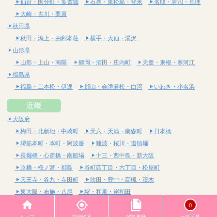
仙台・国分町・多賀城
石巻・東松島・登米
名取・岩沼・亘理
大崎・古川・栗原
秋田県
秋田・潟上・由利本荘
横手・大仙・湯沢
山形県
山形・上山・南陽
鶴岡・酒田・庄内町
天童・東根・寒河江
福島県
福島・二本松・伊達
郡山・会津若松・白河
いわき・小名浜
近畿
大阪府
梅田・北新地・中崎町
天六・天満・南森町
日本橋
堺筋本町・本町・阿波座
難波・桜川・道頓堀
長堀橋・心斎橋・南船場
十三・西中島・新大阪
京橋・桜ノ宮・都島
谷町四丁目・六丁目・松屋町
天王寺・谷九・寺田町
吹田・豊中・高槻・茨木
東大阪・布施・八尾
堺・和泉・岸和田
京都府
0
四条烏丸・河原町・祇園四条
烏丸御池・三条・京都市役所前
トップ
詳細検索
閲覧履歴
一括応募