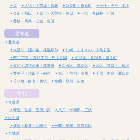
栄
大須・上前津・鶴舞
新栄町・東新町
千種・今池・池下
金山・熱田
黒川・大曽根・矢田
一宮・春日井・小牧
豊橋・岡崎・安城・豊田
北海道
北海道
大通り・狸小路・札幌駅前
札幌・すすきの・中島公園
西11丁目・西18丁目・円山公園
北18条・北24条・麻生町
東区・環状通東・新道東
白石区・厚別区
西区・琴似・手稲区
豊平区・清田区・南区
旭川・芦別・深川
千歳・恵庭・北広島
苫小牧・白老・勇払
室蘭・登別・伊達
東北
青森県
青森・弘前・五所川原
八戸・十和田・三沢
岩手県
盛岡・花巻・八幡平
一関・奥州・陸前高田
宮城県