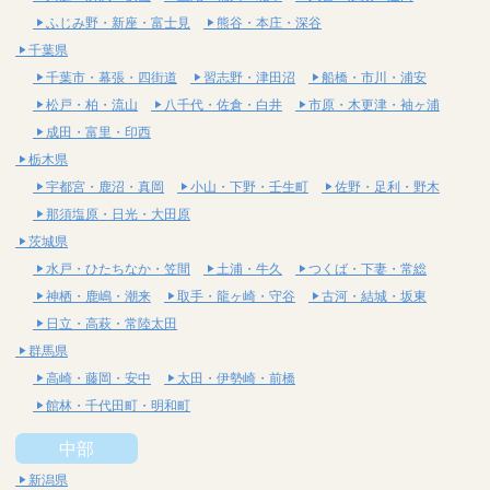
ふじみ野・新座・富士見
熊谷・本庄・深谷
千葉県
千葉市・幕張・四街道
習志野・津田沼
船橋・市川・浦安
松戸・柏・流山
八千代・佐倉・白井
市原・木更津・袖ヶ浦
成田・富里・印西
栃木県
宇都宮・鹿沼・真岡
小山・下野・壬生町
佐野・足利・野木
那須塩原・日光・大田原
茨城県
水戸・ひたちなか・笠間
土浦・牛久
つくば・下妻・常総
神栖・鹿嶋・潮来
取手・龍ヶ崎・守谷
古河・結城・坂東
日立・高萩・常陸太田
群馬県
高崎・藤岡・安中
太田・伊勢崎・前橋
館林・千代田町・明和町
中部
新潟県