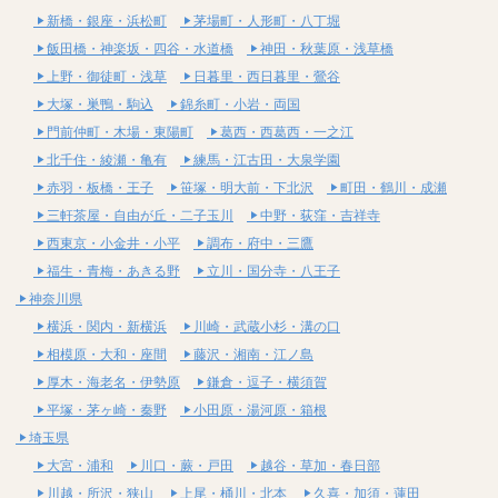
新橋・銀座・浜松町
茅場町・人形町・八丁堀
飯田橋・神楽坂・四谷・水道橋
神田・秋葉原・浅草橋
上野・御徒町・浅草
日暮里・西日暮里・鶯谷
大塚・巣鴨・駒込
錦糸町・小岩・両国
門前仲町・木場・東陽町
葛西・西葛西・一之江
北千住・綾瀬・亀有
練馬・江古田・大泉学園
赤羽・板橋・王子
笹塚・明大前・下北沢
町田・鶴川・成瀬
三軒茶屋・自由が丘・二子玉川
中野・荻窪・吉祥寺
西東京・小金井・小平
調布・府中・三鷹
福生・青梅・あきる野
立川・国分寺・八王子
神奈川県
横浜・関内・新横浜
川崎・武蔵小杉・溝の口
相模原・大和・座間
藤沢・湘南・江ノ島
厚木・海老名・伊勢原
鎌倉・逗子・横須賀
平塚・茅ヶ崎・秦野
小田原・湯河原・箱根
埼玉県
大宮・浦和
川口・蕨・戸田
越谷・草加・春日部
川越・所沢・狭山
上尾・桶川・北本
久喜・加須・蓮田