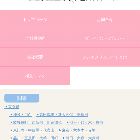
トップページ
お問合せ
ご利用規約
プライバシーポリシー
会社概要
メンエスリクルートとは
相互リンク
関東
東京都
池袋・目白
高田馬場・新大久保・早稲田
歌舞伎町・西新宿・新宿御苑
渋谷・代々木・原宿
恵比寿・中目黒・代官山
麻布・六本木・赤坂
品川・五反田・大崎・田町
蒲田・大森・大井町