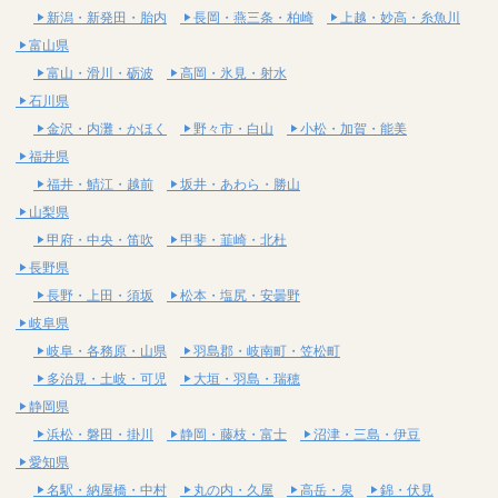
新潟・新発田・胎内
長岡・燕三条・柏崎
上越・妙高・糸魚川
富山県
富山・滑川・砺波
高岡・氷見・射水
石川県
金沢・内灘・かほく
野々市・白山
小松・加賀・能美
福井県
福井・鯖江・越前
坂井・あわら・勝山
山梨県
甲府・中央・笛吹
甲斐・韮崎・北杜
長野県
長野・上田・須坂
松本・塩尻・安曇野
岐阜県
岐阜・各務原・山県
羽島郡・岐南町・笠松町
多治見・土岐・可児
大垣・羽島・瑞穂
静岡県
浜松・磐田・掛川
静岡・藤枝・富士
沼津・三島・伊豆
愛知県
名駅・納屋橋・中村
丸の内・久屋
高岳・泉
錦・伏見