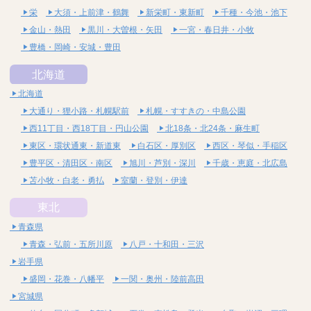
栄
大須・上前津・鶴舞
新栄町・東新町
千種・今池・池下
金山・熱田
黒川・大曽根・矢田
一宮・春日井・小牧
豊橋・岡崎・安城・豊田
北海道
北海道
大通り・狸小路・札幌駅前
札幌・すすきの・中島公園
西11丁目・西18丁目・円山公園
北18条・北24条・麻生町
東区・環状通東・新道東
白石区・厚別区
西区・琴似・手稲区
豊平区・清田区・南区
旭川・芦別・深川
千歳・恵庭・北広島
苫小牧・白老・勇払
室蘭・登別・伊達
東北
青森県
青森・弘前・五所川原
八戸・十和田・三沢
岩手県
盛岡・花巻・八幡平
一関・奥州・陸前高田
宮城県