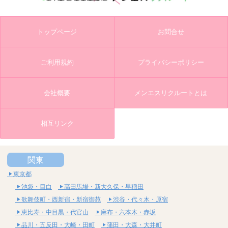
トップページ
お問合せ
ご利用規約
プライバシーポリシー
会社概要
メンエスリクルートとは
相互リンク
関東
東京都
池袋・目白
高田馬場・新大久保・早稲田
歌舞伎町・西新宿・新宿御苑
渋谷・代々木・原宿
恵比寿・中目黒・代官山
麻布・六本木・赤坂
品川・五反田・大崎・田町
蒲田・大森・大井町