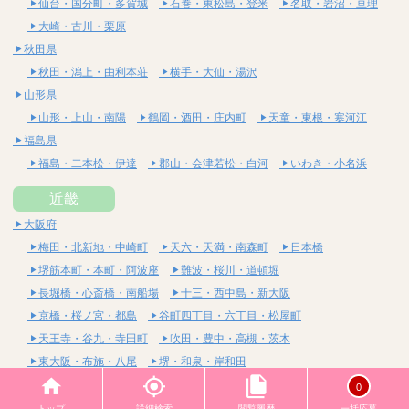
仙台・国分町・多賀城
石巻・東松島・登米
名取・岩沼・亘理
大崎・古川・栗原
秋田県
秋田・潟上・由利本荘
横手・大仙・湯沢
山形県
山形・上山・南陽
鶴岡・酒田・庄内町
天童・東根・寒河江
福島県
福島・二本松・伊達
郡山・会津若松・白河
いわき・小名浜
近畿
大阪府
梅田・北新地・中崎町
天六・天満・南森町
日本橋
堺筋本町・本町・阿波座
難波・桜川・道頓堀
長堀橋・心斎橋・南船場
十三・西中島・新大阪
京橋・桜ノ宮・都島
谷町四丁目・六丁目・松屋町
天王寺・谷九・寺田町
吹田・豊中・高槻・茨木
東大阪・布施・八尾
堺・和泉・岸和田
京都府
0
四条烏丸・河原町・祇園四条
烏丸御池・三条・京都市役所前
トップ
詳細検索
閲覧履歴
一括応募