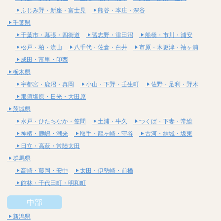
ふじみ野・新座・富士見
熊谷・本庄・深谷
千葉県
千葉市・幕張・四街道
習志野・津田沼
船橋・市川・浦安
松戸・柏・流山
八千代・佐倉・白井
市原・木更津・袖ヶ浦
成田・富里・印西
栃木県
宇都宮・鹿沼・真岡
小山・下野・壬生町
佐野・足利・野木
那須塩原・日光・大田原
茨城県
水戸・ひたちなか・笠間
土浦・牛久
つくば・下妻・常総
神栖・鹿嶋・潮来
取手・龍ヶ崎・守谷
古河・結城・坂東
日立・高萩・常陸太田
群馬県
高崎・藤岡・安中
太田・伊勢崎・前橋
館林・千代田町・明和町
中部
新潟県