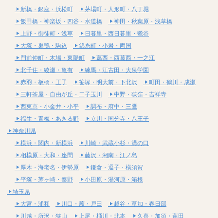
新橋・銀座・浜松町
茅場町・人形町・八丁堀
飯田橋・神楽坂・四谷・水道橋
神田・秋葉原・浅草橋
上野・御徒町・浅草
日暮里・西日暮里・鶯谷
大塚・巣鴨・駒込
錦糸町・小岩・両国
門前仲町・木場・東陽町
葛西・西葛西・一之江
北千住・綾瀬・亀有
練馬・江古田・大泉学園
赤羽・板橋・王子
笹塚・明大前・下北沢
町田・鶴川・成瀬
三軒茶屋・自由が丘・二子玉川
中野・荻窪・吉祥寺
西東京・小金井・小平
調布・府中・三鷹
福生・青梅・あきる野
立川・国分寺・八王子
神奈川県
横浜・関内・新横浜
川崎・武蔵小杉・溝の口
相模原・大和・座間
藤沢・湘南・江ノ島
厚木・海老名・伊勢原
鎌倉・逗子・横須賀
平塚・茅ヶ崎・秦野
小田原・湯河原・箱根
埼玉県
大宮・浦和
川口・蕨・戸田
越谷・草加・春日部
川越・所沢・狭山
上尾・桶川・北本
久喜・加須・蓮田