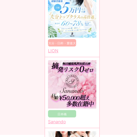
大分・臼杵・豊後大
LION
野
日本橋
Sanando