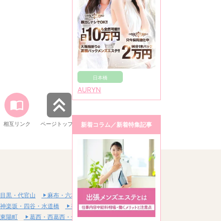
日本橋
AURYN
相互リンク
ページトップへ
新着コラム／新着特集記事
目黒・代官山
麻布・六本木・赤坂
神楽坂・四谷・水道橋
神田・秋葉原・浅草橋
東陽町
葛西・西葛西・一之江