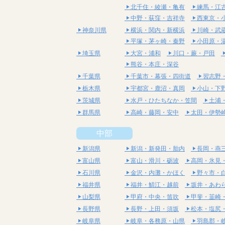
北千住・綾瀬・亀有
練馬・江
中野・荻窪・吉祥寺
西東京・
神奈川県
横浜・関内・新横浜
川崎・武
平塚・茅ヶ崎・秦野
小田原・
埼玉県
大宮・浦和
川口・蕨・戸田
熊谷・本庄・深谷
千葉県
千葉市・幕張・四街道
習志野
栃木県
宇都宮・鹿沼・真岡
小山・下
茨城県
水戸・ひたちなか・笠間
土浦
群馬県
高崎・藤岡・安中
太田・伊勢
中部
新潟県
新潟・新発田・胎内
長岡・燕
富山県
富山・滑川・砺波
高岡・氷見
石川県
金沢・内灘・かほく
野々市・
福井県
福井・鯖江・越前
坂井・あわ
山梨県
甲府・中央・笛吹
甲斐・韮崎
長野県
長野・上田・須坂
松本・塩尻
岐阜県
岐阜・各務原・山県
羽島郡・