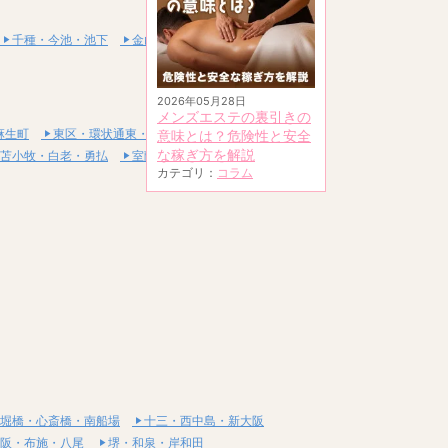
千種・今池・池下
金山・熱田
2026年05月28日
メンズエステの裏引きの
麻生町
東区・環状通東・新道東
意味とは？危険性と安全
な稼ぎ方を解説
苫小牧・白老・勇払
室蘭・登別・伊達
カテゴリ：
コラム
堀橋・心斎橋・南船場
十三・西中島・新大阪
阪・布施・八尾
堺・和泉・岸和田