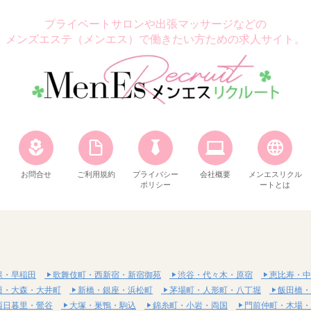
プライベートサロンや出張マッサージなどの
メンズエステ（メンエス）で働きたい方ための求人サイト。
お問合せ
ご利用規約
プライバシー
会社概要
メンエスリクル
ポリシー
ートとは
保・早稲田
歌舞伎町・西新宿・新宿御苑
渋谷・代々木・原宿
恵比寿・中
田・大森・大井町
新橋・銀座・浜松町
茅場町・人形町・八丁堀
飯田橋・
西日暮里・鶯谷
大塚・巣鴨・駒込
錦糸町・小岩・両国
門前仲町・木場・