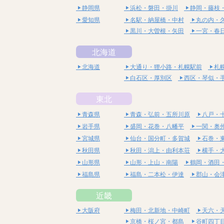
静岡県
浜松・磐田・掛川
静岡・藤枝
愛知県
名駅・納屋橋・中村
丸の内・
黒川・大曽根・矢田
一宮・春
北海道
北海道
大通り・狸小路・札幌駅前
札
白石区・厚別区
西区・琴似・
東北
青森県
青森・弘前・五所川原
八戸・
岩手県
盛岡・花巻・八幡平
一関・奥
宮城県
仙台・国分町・多賀城
石巻・
秋田県
秋田・潟上・由利本荘
横手・
山形県
山形・上山・南陽
鶴岡・酒田
福島県
福島・二本松・伊達
郡山・会
近畿
大阪府
梅田・北新地・中崎町
天六・
京橋・桜ノ宮・都島
谷町四丁