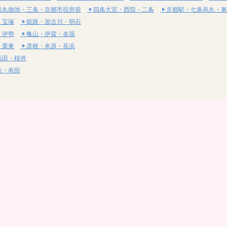
烏丸御池・三条・京都市役所前
四条大宮・西院・二条
京都駅・七条烏丸・東
・宝塚
姫路・加古川・明石
・伊勢
亀山・伊賀・名張
・栗東
彦根・米原・長浜
高田・桜井
坊・有田
・湯梨浜
社・浅口
尾道・三原
呉・東広島・竹原
・岩国
下関・長門・美祢
・小松島
通寺・観音寺
・西条・四国中央
今治・東温・伊予