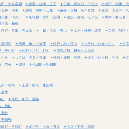
古田・大泉学園
赤羽・板橋・王子
笹塚・明大前・下北沢
町田・鶴川・成
小金井・小平
調布・府中・三鷹
福生・青梅・あきる野
立川・国分寺・八
蔵小杉・溝の口
相模原・大和・座間
藤沢・湘南・江ノ島
厚木・海老名・
湯河原・箱根
越谷・草加・春日部
川越・所沢・狭山
上尾・桶川・北本
久喜・加須・
・津田沼
船橋・市川・浦安
松戸・柏・流山
八千代・佐倉・白井
市原
野・壬生町
佐野・足利・野木
那須塩原・日光・大田原
・牛久
つくば・下妻・常総
神栖・鹿嶋・潮来
取手・龍ヶ崎・守谷
古
崎・前橋
館林・千代田町・明和町
三条・柏崎
上越・妙高・糸魚川
・射水
白山
小松・加賀・能美
ら・勝山
・北杜
・安曇野
岐南町・笠松町
多治見・土岐・可児
大垣・羽島・瑞穂