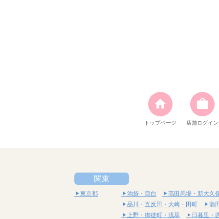
トップページ
店舗ログイン
関東
東京都
池袋・目白
高田馬場・新大久
品川・五反田・大崎・田町
蒲
上野・御徒町・浅草
日暮里・