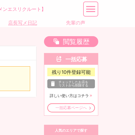
メンエスリクルート】
店長写メ日記
先輩の声
閲覧履歴
一括応募
残り
10
件登録可能
チェックしたお店を
リストから削除する
詳しい使い方はコチラ
一括応募ページへ
人気のエリアで探す