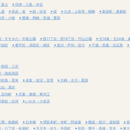
・富士
沼津・三島・伊豆
久屋
高岳・泉
錦・伏見
栄
大須・上前津・鶴舞
新栄町・東新町
日井・小牧
豊橋・岡崎・安城・豊田
幌・すすきの・中島公園
西11丁目・西18丁目・円山公園
北18条・北24条・
手稲区
豊平区・清田区・南区
旭川・芦別・深川
千歳・恵庭・北広島
十和田・三沢
州・陸前高田
東松島・登米
名取・岩沼・亘理
大崎・古川・栗原
大仙・湯沢
・庄内町
天童・東根・寒河江
津若松・白河
いわき・小名浜
天満・南森町
日本橋
堺筋本町・本町・阿波座
難波・桜川・道頓堀
長
目・六丁目・松屋町
天王寺・谷九・寺田町
吹田・豊中・高槻・茨木
東大