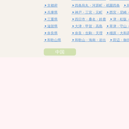
京都府
四条烏丸・河原町・祇園四条
兵庫県
神戸・三宮・元町
西宮・尼崎
三重県
四日市・桑名・鈴鹿
津・松阪
滋賀県
大津・甲賀・高島
草津・守山
奈良県
奈良・生駒・天理
橿原・大和
和歌山県
和歌山・海南・岩出
田辺・御
中国
鳥取県
米子・皆生・境港
鳥取・倉吉
島根県
松江・安来
出雲・雲南・大田
岡山県
岡山・備前・瀬戸内
倉敷・総
広島県
広島市・流川・薬研堀
福山・
山口県
山口・宇部・防府
周南・下松
四国
徳島県
阿南・那賀・美波
徳島・鳴門
香川県
高松・坂出・さぬき
丸亀・善
愛媛県
松山市・大街道・道後
新居浜