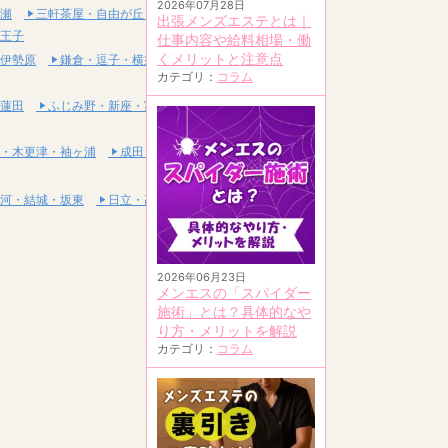
2026年07月28日
瀬
三軒茶屋・自由が丘・二子玉川
出張メンズエステとは｜
王子
仕事内容や給料相場・働
くメリットと注意点
伊勢原
鎌倉・逗子・横須賀
カテゴリ：
コラム
蓮田
ふじみ野・新座・富士見
・木更津・袖ヶ浦
成田・富里・印西
河・結城・坂東
日立・高萩・常陸太田
2026年06月23日
メンエスの「スパイダー
施術」とは？具体的なや
り方・メリットを解説
カテゴリ：
コラム