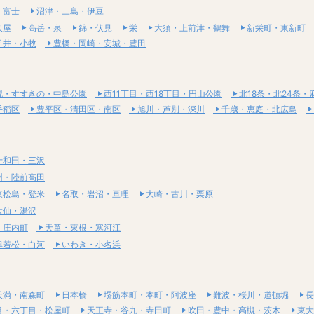
・富士
沼津・三島・伊豆
久屋
高岳・泉
錦・伏見
栄
大須・上前津・鶴舞
新栄町・東新町
日井・小牧
豊橋・岡崎・安城・豊田
幌・すすきの・中島公園
西11丁目・西18丁目・円山公園
北18条・北24条・
手稲区
豊平区・清田区・南区
旭川・芦別・深川
千歳・恵庭・北広島
十和田・三沢
州・陸前高田
東松島・登米
名取・岩沼・亘理
大崎・古川・栗原
大仙・湯沢
・庄内町
天童・東根・寒河江
津若松・白河
いわき・小名浜
天満・南森町
日本橋
堺筋本町・本町・阿波座
難波・桜川・道頓堀
長
目・六丁目・松屋町
天王寺・谷九・寺田町
吹田・豊中・高槻・茨木
東大