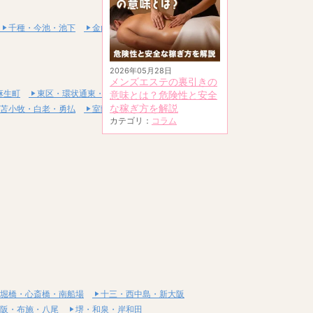
千種・今池・池下
金山・熱田
2026年05月28日
メンズエステの裏引きの
麻生町
東区・環状通東・新道東
意味とは？危険性と安全
な稼ぎ方を解説
苫小牧・白老・勇払
室蘭・登別・伊達
カテゴリ：
コラム
堀橋・心斎橋・南船場
十三・西中島・新大阪
阪・布施・八尾
堺・和泉・岸和田