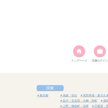
トップページ
店舗ログイン
関東
東京都
池袋・目白
高田馬場・新大久
品川・五反田・大崎・田町
蒲
上野・御徒町・浅草
日暮里・