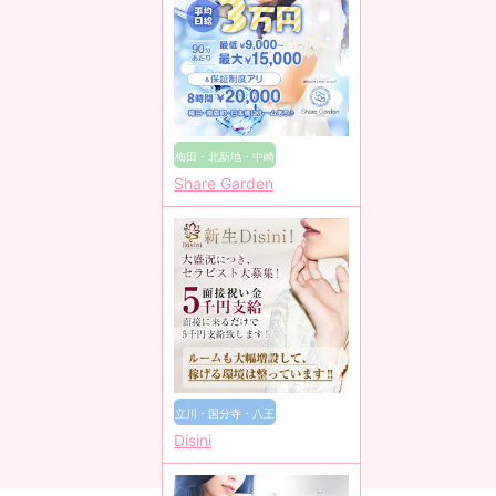
梅田・北新地・中崎
Share Garden
町
立川・国分寺・八王
Disini
子