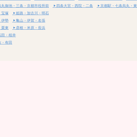
烏丸御池・三条・京都市役所前
四条大宮・西院・二条
京都駅・七条烏丸・東
・宝塚
姫路・加古川・明石
・伊勢
亀山・伊賀・名張
・栗東
彦根・米原・長浜
高田・桜井
坊・有田
・湯梨浜
社・浅口
尾道・三原
呉・東広島・竹原
・岩国
下関・長門・美祢
・小松島
通寺・観音寺
・西条・四国中央
今治・東温・伊予