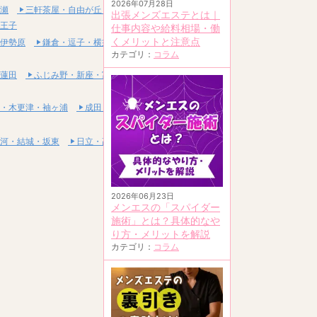
2026年07月28日
瀬
三軒茶屋・自由が丘・二子玉川
出張メンズエステとは｜
王子
仕事内容や給料相場・働
くメリットと注意点
伊勢原
鎌倉・逗子・横須賀
カテゴリ：
コラム
蓮田
ふじみ野・新座・富士見
・木更津・袖ヶ浦
成田・富里・印西
河・結城・坂東
日立・高萩・常陸太田
2026年06月23日
メンエスの「スパイダー
施術」とは？具体的なや
り方・メリットを解説
カテゴリ：
コラム