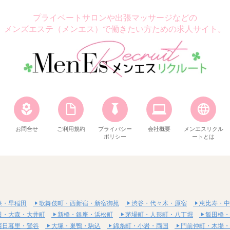
プライベートサロンや出張マッサージなどの
メンズエステ（メンエス）で働きたい方ための求人サイト。
お問合せ
ご利用規約
プライバシー
会社概要
メンエスリクル
ポリシー
ートとは
保・早稲田
歌舞伎町・西新宿・新宿御苑
渋谷・代々木・原宿
恵比寿・中
田・大森・大井町
新橋・銀座・浜松町
茅場町・人形町・八丁堀
飯田橋・
西日暮里・鶯谷
大塚・巣鴨・駒込
錦糸町・小岩・両国
門前仲町・木場・