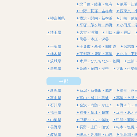
北千住・綾瀬・亀有
練馬・江
中野・荻窪・吉祥寺
西東京・
神奈川県
横浜・関内・新横浜
川崎・武
平塚・茅ヶ崎・秦野
小田原・
埼玉県
大宮・浦和
川口・蕨・戸田
熊谷・本庄・深谷
千葉県
千葉市・幕張・四街道
習志野
栃木県
宇都宮・鹿沼・真岡
小山・下
茨城県
水戸・ひたちなか・笠間
土浦
群馬県
高崎・藤岡・安中
太田・伊勢
中部
新潟県
新潟・新発田・胎内
長岡・燕
富山県
富山・滑川・砺波
高岡・氷見
石川県
金沢・内灘・かほく
野々市・
福井県
福井・鯖江・越前
坂井・あわ
山梨県
甲府・中央・笛吹
甲斐・韮崎
長野県
長野・上田・須坂
松本・塩尻
岐阜県
岐阜・各務原・山県
羽島郡・