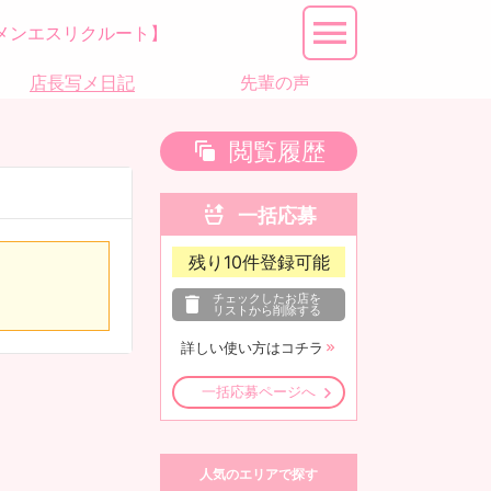
メンエスリクルート】
店長写メ日記
先輩の声
閲覧履歴
一括応募
残り
10
件登録可能
チェックしたお店を
リストから削除する
詳しい使い方はコチラ
一括応募ページへ
人気のエリアで探す