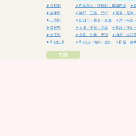
京都府
四条烏丸・河原町・祇園四条
兵庫県
神戸・三宮・元町
西宮・尼崎
三重県
四日市・桑名・鈴鹿
津・松阪
滋賀県
大津・甲賀・高島
草津・守山
奈良県
奈良・生駒・天理
橿原・大和
和歌山県
和歌山・海南・岩出
田辺・御
中国
鳥取県
米子・皆生・境港
鳥取・倉吉
島根県
松江・安来
出雲・雲南・大田
岡山県
岡山・備前・瀬戸内
倉敷・総
広島県
広島市・流川・薬研堀
福山・
山口県
山口・宇部・防府
周南・下松
四国
徳島県
阿南・那賀・美波
徳島・鳴門
香川県
高松・坂出・さぬき
丸亀・善
愛媛県
松山市・大街道・道後
新居浜