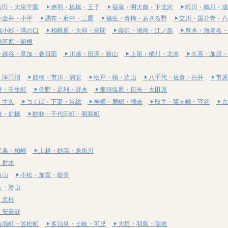
古田・大泉学園
赤羽・板橋・王子
笹塚・明大前・下北沢
町田・鶴川・成
小金井・小平
調布・府中・三鷹
福生・青梅・あきる野
立川・国分寺・八
蔵小杉・溝の口
相模原・大和・座間
藤沢・湘南・江ノ島
厚木・海老名・
湯河原・箱根
越谷・草加・春日部
川越・所沢・狭山
上尾・桶川・北本
久喜・加須・
・津田沼
船橋・市川・浦安
松戸・柏・流山
八千代・佐倉・白井
市原
野・壬生町
佐野・足利・野木
那須塩原・日光・大田原
・牛久
つくば・下妻・常総
神栖・鹿嶋・潮来
取手・龍ヶ崎・守谷
古
崎・前橋
館林・千代田町・明和町
三条・柏崎
上越・妙高・糸魚川
・射水
白山
小松・加賀・能美
ら・勝山
・北杜
・安曇野
岐南町・笠松町
多治見・土岐・可児
大垣・羽島・瑞穂