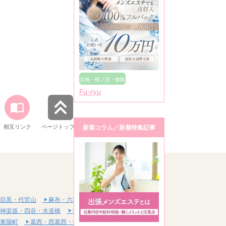
京橋・桜ノ宮・都島
Fu-ryu
相互リンク
ページトップへ
新着コラム／新着特集記事
目黒・代官山
麻布・六本木・赤坂
神楽坂・四谷・水道橋
神田・秋葉原・浅草橋
東陽町
葛西・西葛西・一之江