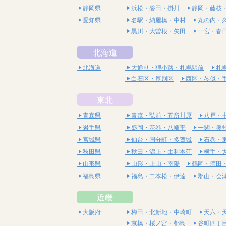
静岡県
浜松・磐田・掛川
静岡・藤枝
愛知県
名駅・納屋橋・中村
丸の内・
黒川・大曽根・矢田
一宮・春
北海道
北海道
大通り・狸小路・札幌駅前
札
白石区・厚別区
西区・琴似・
東北
青森県
青森・弘前・五所川原
八戸・
岩手県
盛岡・花巻・八幡平
一関・奥
宮城県
仙台・国分町・多賀城
石巻・
秋田県
秋田・潟上・由利本荘
横手・
山形県
山形・上山・南陽
鶴岡・酒田
福島県
福島・二本松・伊達
郡山・会
近畿
大阪府
梅田・北新地・中崎町
天六・
京橋・桜ノ宮・都島
谷町四丁