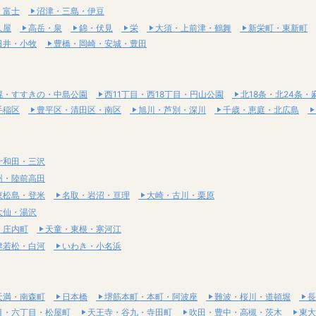
・富士
沼津・三島・伊豆
久屋
高岳・泉
錦・伏見
栄
大須・上前津・鶴舞
新栄町・東新町
日井・小牧
豊橋・岡崎・安城・豊田
幌・すすきの・中島公園
西11丁目・西18丁目・円山公園
北18条・北24条・
手稲区
豊平区・清田区・南区
旭川・芦別・深川
千歳・恵庭・北広島
十和田・三沢
州・陸前高田
東松島・登米
名取・岩沼・亘理
大崎・古川・栗原
大仙・湯沢
・庄内町
天童・東根・寒河江
津若松・白河
いわき・小名浜
天満・南森町
日本橋
堺筋本町・本町・阿波座
難波・桜川・道頓堀
長
目・六丁目・松屋町
天王寺・谷九・寺田町
吹田・豊中・高槻・茨木
東大