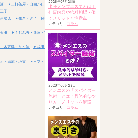
2026年07月28日
瀬
三軒茶屋・自由が丘・二子玉川
出張メンズエステとは｜
王子
仕事内容や給料相場・働
くメリットと注意点
伊勢原
鎌倉・逗子・横須賀
カテゴリ：
コラム
蓮田
ふじみ野・新座・富士見
・木更津・袖ヶ浦
成田・富里・印西
河・結城・坂東
日立・高萩・常陸太田
2026年06月23日
メンエスの「スパイダー
施術」とは？具体的なや
り方・メリットを解説
カテゴリ：
コラム