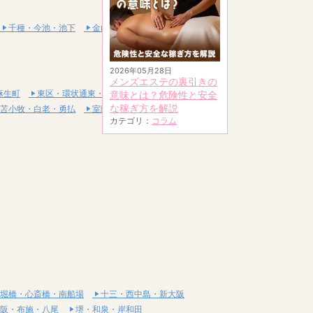
千種・今池・池下
金山・熱田
2026年05月28日
メンズエステの裏引きの
麻生町
東区・環状通東・新道東
意味とは？危険性と安全
な稼ぎ方を解説
苫小牧・白老・勇払
室蘭・登別・伊達
カテゴリ：
コラム
堀橋・心斎橋・南船場
十三・西中島・新大阪
阪・布施・八尾
堺・和泉・岸和田