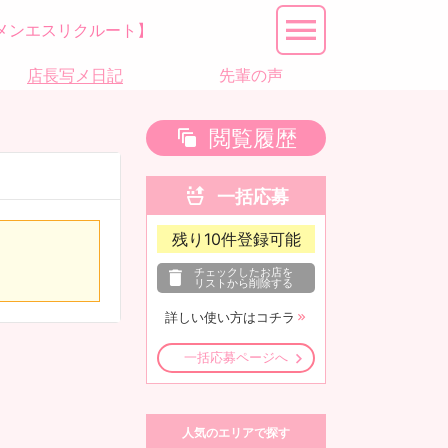
メンエスリクルート】
店長写メ日記
先輩の声
閲覧履歴
一括応募
残り
10
件登録可能
チェックしたお店を
リストから削除する
詳しい使い方はコチラ
一括応募ページへ
人気のエリアで探す