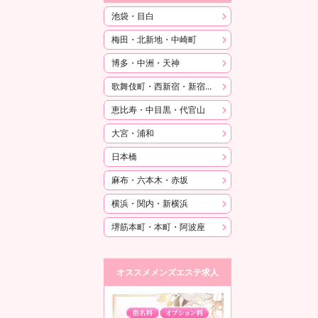
池袋・目白
梅田・北新地・中崎町
博多・中洲・天神
歌舞伎町・西新宿・新宿御苑
恵比寿・中目黒・代官山
大宮・浦和
日本橋
麻布・六本木・赤坂
横浜・関内・新横浜
堺筋本町・本町・阿波座
オススメメンズエステ求人