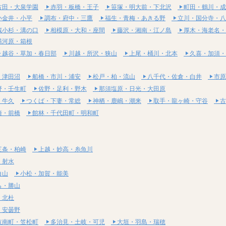
古田・大泉学園
赤羽・板橋・王子
笹塚・明大前・下北沢
町田・鶴川・成
小金井・小平
調布・府中・三鷹
福生・青梅・あきる野
立川・国分寺・八
蔵小杉・溝の口
相模原・大和・座間
藤沢・湘南・江ノ島
厚木・海老名・
湯河原・箱根
越谷・草加・春日部
川越・所沢・狭山
上尾・桶川・北本
久喜・加須・
・津田沼
船橋・市川・浦安
松戸・柏・流山
八千代・佐倉・白井
市原
野・壬生町
佐野・足利・野木
那須塩原・日光・大田原
・牛久
つくば・下妻・常総
神栖・鹿嶋・潮来
取手・龍ヶ崎・守谷
古
崎・前橋
館林・千代田町・明和町
三条・柏崎
上越・妙高・糸魚川
・射水
白山
小松・加賀・能美
ら・勝山
・北杜
・安曇野
岐南町・笠松町
多治見・土岐・可児
大垣・羽島・瑞穂