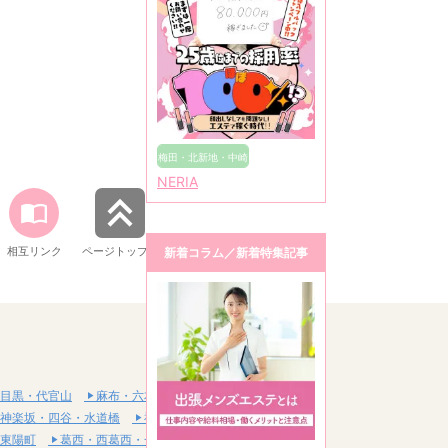
梅田・北新地・中崎
NERIA
町
相互リンク
ページトップへ
新着コラム／新着特集記事
目黒・代官山
麻布・六本木・赤坂
神楽坂・四谷・水道橋
神田・秋葉原・浅草橋
東陽町
葛西・西葛西・一之江