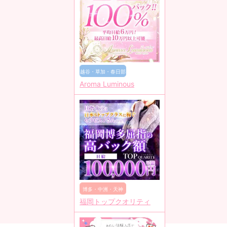
越谷・草加・春日部
Aroma Luminous
博多・中洲・天神
福岡トップクオリティ