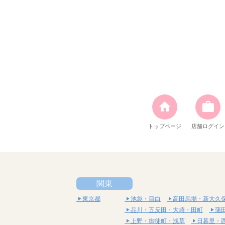
トップページ
店舗ログイン
関東
東京都
池袋・目白
高田馬場・新大久
品川・五反田・大崎・田町
蒲
上野・御徒町・浅草
日暮里・