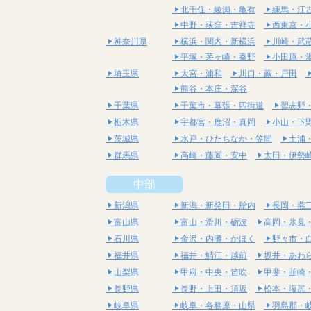
北千住・綾瀬・亀有
練馬・江
中野・荻窪・吉祥寺
西東京・
神奈川県
横浜・関内・新横浜
川崎・武
平塚・茅ヶ崎・秦野
小田原・
埼玉県
大宮・浦和
川口・蕨・戸田
熊谷・本庄・深谷
千葉県
千葉市・幕張・四街道
習志野
栃木県
宇都宮・鹿沼・真岡
小山・下
茨城県
水戸・ひたちなか・笠間
土浦
群馬県
高崎・藤岡・安中
太田・伊勢
中部
新潟県
新潟・新発田・胎内
長岡・燕
富山県
富山・滑川・砺波
高岡・氷見
石川県
金沢・内灘・かほく
野々市・
福井県
福井・鯖江・越前
坂井・あわ
山梨県
甲府・中央・笛吹
甲斐・韮崎
長野県
長野・上田・須坂
松本・塩尻
岐阜県
岐阜・各務原・山県
羽島郡・