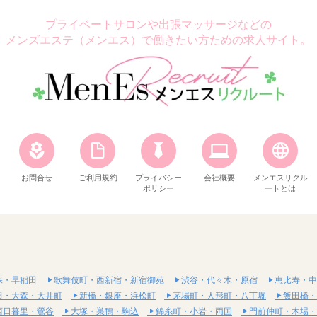
プライベートサロンや出張マッサージなどの
メンズエステ（メンエス）で働きたい方ための求人サイト。
お問合せ
ご利用規約
プライバシー
会社概要
メンエスリクル
ポリシー
ートとは
保・早稲田
歌舞伎町・西新宿・新宿御苑
渋谷・代々木・原宿
恵比寿・中
田・大森・大井町
新橋・銀座・浜松町
茅場町・人形町・八丁堀
飯田橋・
西日暮里・鶯谷
大塚・巣鴨・駒込
錦糸町・小岩・両国
門前仲町・木場・