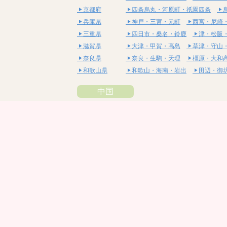
京都府
四条烏丸・河原町・祇園四条
兵庫県
神戸・三宮・元町
西宮・尼崎
三重県
四日市・桑名・鈴鹿
津・松阪
滋賀県
大津・甲賀・高島
草津・守山
奈良県
奈良・生駒・天理
橿原・大和
和歌山県
和歌山・海南・岩出
田辺・御
中国
鳥取県
米子・皆生・境港
鳥取・倉吉
島根県
松江・安来
出雲・雲南・大田
岡山県
岡山・備前・瀬戸内
倉敷・総
広島県
広島市・流川・薬研堀
福山・
山口県
山口・宇部・防府
周南・下松
四国
徳島県
阿南・那賀・美波
徳島・鳴門
香川県
高松・坂出・さぬき
丸亀・善
愛媛県
松山市・大街道・道後
新居浜