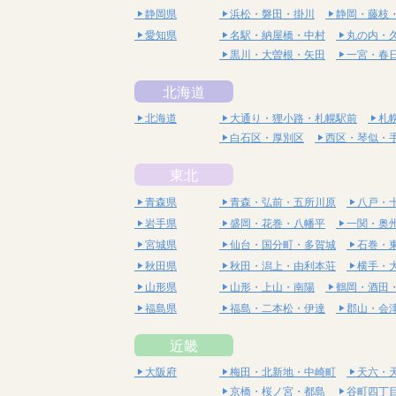
静岡県
浜松・磐田・掛川
静岡・藤枝
愛知県
名駅・納屋橋・中村
丸の内・
黒川・大曽根・矢田
一宮・春
北海道
北海道
大通り・狸小路・札幌駅前
札
白石区・厚別区
西区・琴似・
東北
青森県
青森・弘前・五所川原
八戸・
岩手県
盛岡・花巻・八幡平
一関・奥
宮城県
仙台・国分町・多賀城
石巻・
秋田県
秋田・潟上・由利本荘
横手・
山形県
山形・上山・南陽
鶴岡・酒田
福島県
福島・二本松・伊達
郡山・会
近畿
大阪府
梅田・北新地・中崎町
天六・
京橋・桜ノ宮・都島
谷町四丁