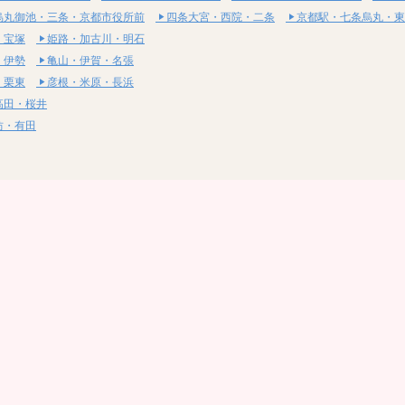
烏丸御池・三条・京都市役所前
四条大宮・西院・二条
京都駅・七条烏丸・東
・宝塚
姫路・加古川・明石
・伊勢
亀山・伊賀・名張
・栗東
彦根・米原・長浜
高田・桜井
坊・有田
・湯梨浜
社・浅口
尾道・三原
呉・東広島・竹原
・岩国
下関・長門・美祢
・小松島
通寺・観音寺
・西条・四国中央
今治・東温・伊予