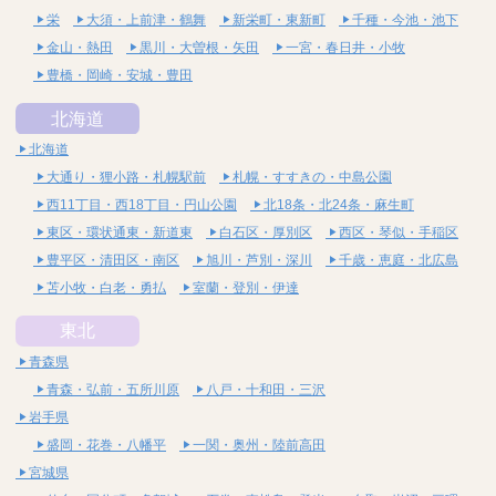
栄
大須・上前津・鶴舞
新栄町・東新町
千種・今池・池下
金山・熱田
黒川・大曽根・矢田
一宮・春日井・小牧
豊橋・岡崎・安城・豊田
北海道
北海道
大通り・狸小路・札幌駅前
札幌・すすきの・中島公園
西11丁目・西18丁目・円山公園
北18条・北24条・麻生町
東区・環状通東・新道東
白石区・厚別区
西区・琴似・手稲区
豊平区・清田区・南区
旭川・芦別・深川
千歳・恵庭・北広島
苫小牧・白老・勇払
室蘭・登別・伊達
東北
青森県
青森・弘前・五所川原
八戸・十和田・三沢
岩手県
盛岡・花巻・八幡平
一関・奥州・陸前高田
宮城県