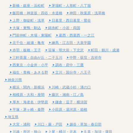
新橋・銀座・浜松町
茅場町・人形町・八丁堀
飯田橋・神楽坂・四谷・水道橋
神田・秋葉原・浅草橋
上野・御徒町・浅草
日暮里・西日暮里・鶯谷
大塚・巣鴨・駒込
錦糸町・小岩・両国
門前仲町・木場・東陽町
葛西・西葛西・一之江
北千住・綾瀬・亀有
練馬・江古田・大泉学園
赤羽・板橋・王子
笹塚・明大前・下北沢
町田・鶴川・成瀬
三軒茶屋・自由が丘・二子玉川
中野・荻窪・吉祥寺
西東京・小金井・小平
調布・府中・三鷹
福生・青梅・あきる野
立川・国分寺・八王子
神奈川県
横浜・関内・新横浜
川崎・武蔵小杉・溝の口
相模原・大和・座間
藤沢・湘南・江ノ島
厚木・海老名・伊勢原
鎌倉・逗子・横須賀
平塚・茅ヶ崎・秦野
小田原・湯河原・箱根
埼玉県
大宮・浦和
川口・蕨・戸田
越谷・草加・春日部
川越・所沢・狭山
上尾・桶川・北本
久喜・加須・蓮田