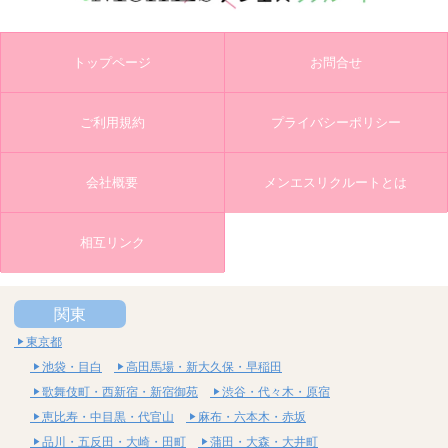
トップページ
お問合せ
ご利用規約
プライバシーポリシー
会社概要
メンエスリクルートとは
相互リンク
関東
東京都
池袋・目白
高田馬場・新大久保・早稲田
歌舞伎町・西新宿・新宿御苑
渋谷・代々木・原宿
恵比寿・中目黒・代官山
麻布・六本木・赤坂
品川・五反田・大崎・田町
蒲田・大森・大井町