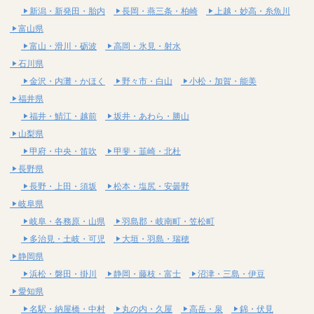
新潟・新発田・胎内
長岡・燕三条・柏崎
上越・妙高・糸魚川
富山県
富山・滑川・砺波
高岡・氷見・射水
石川県
金沢・内灘・かほく
野々市・白山
小松・加賀・能美
福井県
福井・鯖江・越前
坂井・あわら・勝山
山梨県
甲府・中央・笛吹
甲斐・韮崎・北杜
長野県
長野・上田・須坂
松本・塩尻・安曇野
岐阜県
岐阜・各務原・山県
羽島郡・岐南町・笠松町
多治見・土岐・可児
大垣・羽島・瑞穂
静岡県
浜松・磐田・掛川
静岡・藤枝・富士
沼津・三島・伊豆
愛知県
名駅・納屋橋・中村
丸の内・久屋
高岳・泉
錦・伏見