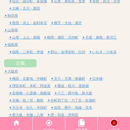
仙台・国分町・多賀城
石巻・東松島・登米
名取・岩沼・亘理
大崎・古川・栗原
秋田県
秋田・潟上・由利本荘
横手・大仙・湯沢
山形県
山形・上山・南陽
鶴岡・酒田・庄内町
天童・東根・寒河江
福島県
福島・二本松・伊達
郡山・会津若松・白河
いわき・小名浜
近畿
大阪府
梅田・北新地・中崎町
天六・天満・南森町
日本橋
堺筋本町・本町・阿波座
難波・桜川・道頓堀
長堀橋・心斎橋・南船場
十三・西中島・新大阪
京橋・桜ノ宮・都島
谷町四丁目・六丁目・松屋町
天王寺・谷九・寺田町
吹田・豊中・高槻・茨木
東大阪・布施・八尾
堺・和泉・岸和田
京都府
0
四条烏丸・河原町・祇園四条
烏丸御池・三条・京都市役所前
トップ
詳細検索
閲覧履歴
一括応募