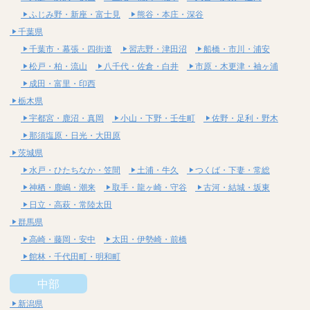
ふじみ野・新座・富士見
熊谷・本庄・深谷
千葉県
千葉市・幕張・四街道
習志野・津田沼
船橋・市川・浦安
松戸・柏・流山
八千代・佐倉・白井
市原・木更津・袖ヶ浦
成田・富里・印西
栃木県
宇都宮・鹿沼・真岡
小山・下野・壬生町
佐野・足利・野木
那須塩原・日光・大田原
茨城県
水戸・ひたちなか・笠間
土浦・牛久
つくば・下妻・常総
神栖・鹿嶋・潮来
取手・龍ヶ崎・守谷
古河・結城・坂東
日立・高萩・常陸太田
群馬県
高崎・藤岡・安中
太田・伊勢崎・前橋
館林・千代田町・明和町
中部
新潟県