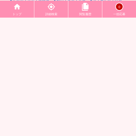
広島市・流川・薬研堀
福山・尾道・三原
呉・東広島・竹原
0
山口県
トップ
詳細検索
閲覧履歴
一括応募
山口・宇部・防府
周南・下松・岩国
下関・長門・美祢
四国
徳島県
阿南・那賀・美波
徳島・鳴門・小松島
香川県
高松・坂出・さぬき
丸亀・善通寺・観音寺
愛媛県
松山市・大街道・道後
新居浜・西条・四国中央
今治・東温・伊予
高知県
高知・南国・土佐
四万十・宿毛・土佐清水
九州
福岡県
博多・中洲・天神
北九州・小倉・黒崎
久留米・筑後・八女
佐賀県