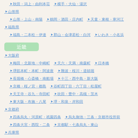
秋田・潟上・由利本荘
横手・大仙・湯沢
山形県
山形・上山・南陽
鶴岡・酒田・庄内町
天童・東根・寒河江
福島県
福島・二本松・伊達
郡山・会津若松・白河
いわき・小名浜
近畿
大阪府
梅田・北新地・中崎町
天六・天満・南森町
日本橋
堺筋本町・本町・阿波座
難波・桜川・道頓堀
長堀橋・心斎橋・南船場
十三・西中島・新大阪
京橋・桜ノ宮・都島
谷町四丁目・六丁目・松屋町
天王寺・谷九・寺田町
吹田・豊中・高槻・茨木
東大阪・布施・八尾
堺・和泉・岸和田
京都府
四条烏丸・河原町・祇園四条
烏丸御池・三条・京都市役所前
四条大宮・西院・二条
京都駅・七条烏丸・東山
兵庫県