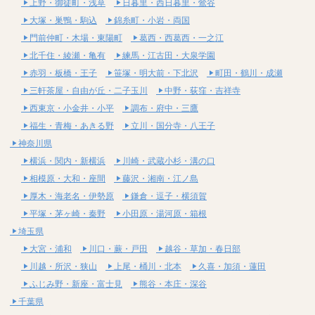
上野・御徒町・浅草
日暮里・西日暮里・鶯谷
大塚・巣鴨・駒込
錦糸町・小岩・両国
門前仲町・木場・東陽町
葛西・西葛西・一之江
北千住・綾瀬・亀有
練馬・江古田・大泉学園
赤羽・板橋・王子
笹塚・明大前・下北沢
町田・鶴川・成瀬
三軒茶屋・自由が丘・二子玉川
中野・荻窪・吉祥寺
西東京・小金井・小平
調布・府中・三鷹
福生・青梅・あきる野
立川・国分寺・八王子
神奈川県
横浜・関内・新横浜
川崎・武蔵小杉・溝の口
相模原・大和・座間
藤沢・湘南・江ノ島
厚木・海老名・伊勢原
鎌倉・逗子・横須賀
平塚・茅ヶ崎・秦野
小田原・湯河原・箱根
埼玉県
大宮・浦和
川口・蕨・戸田
越谷・草加・春日部
川越・所沢・狭山
上尾・桶川・北本
久喜・加須・蓮田
ふじみ野・新座・富士見
熊谷・本庄・深谷
千葉県