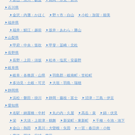
石川県
金沢・内灘・かほく
野々市・白山
小松・加賀・能美
福井県
福井・鯖江・越前
坂井・あわら・勝山
山梨県
甲府・中央・笛吹
甲斐・韮崎・北杜
長野県
長野・上田・須坂
松本・塩尻・安曇野
岐阜県
岐阜・各務原・山県
羽島郡・岐南町・笠松町
多治見・土岐・可児
大垣・羽島・瑞穂
静岡県
浜松・磐田・掛川
静岡・藤枝・富士
沼津・三島・伊豆
愛知県
名駅・納屋橋・中村
丸の内・久屋
高岳・泉
錦・伏見
栄
大須・上前津・鶴舞
新栄町・東新町
千種・今池・池下
金山・熱田
黒川・大曽根・矢田
一宮・春日井・小牧