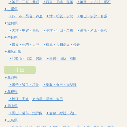
神戸・三宮・元町
西宮・尼崎・宝塚
姫路・加古川・明石
三重県
四日市・桑名・鈴鹿
津・松阪・伊勢
亀山・伊賀・名張
滋賀県
大津・甲賀・高島
草津・守山・栗東
彦根・米原・長浜
奈良県
奈良・生駒・天理
橿原・大和高田・桜井
和歌山県
和歌山・海南・岩出
田辺・御坊・有田
中国
鳥取県
米子・皆生・境港
鳥取・倉吉・湯梨浜
島根県
松江・安来
出雲・雲南・大田
岡山県
岡山・備前・瀬戸内
倉敷・総社・浅口
広島県