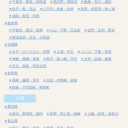
千葉市・幕張・四街道
習志野・津田沼
船橋・市川・浦安
松戸・柏・流山
八千代・佐倉・白井
市原・木更津・袖ヶ浦
成田・富里・印西
栃木県
宇都宮・鹿沼・真岡
小山・下野・壬生町
佐野・足利・野木
那須塩原・日光・大田原
茨城県
水戸・ひたちなか・笠間
土浦・牛久
つくば・下妻・常総
神栖・鹿嶋・潮来
取手・龍ヶ崎・守谷
古河・結城・坂東
日立・高萩・常陸太田
群馬県
高崎・藤岡・安中
太田・伊勢崎・前橋
館林・千代田町・明和町
中部
新潟県
新潟・新発田・胎内
長岡・燕三条・柏崎
上越・妙高・糸魚川
富山県
富山・滑川・砺波
高岡・氷見・射水