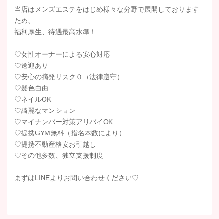
当店はメンズエステをはじめ様々な分野で展開しております
ため、
福利厚生、待遇最高水準！
♡女性オーナーによる安心対応
♡送迎あり
♡安心の摘発リスク０（法律遵守）
♡髪色自由
♡ネイルOK
♡綺麗なマンション
♡マイナンバー対策アリバイOK
♡提携GYM無料（指名本数により）
♡提携不動産格安お引越し
♡その他多数、独立支援制度
まずはLINEよりお問い合わせください♡