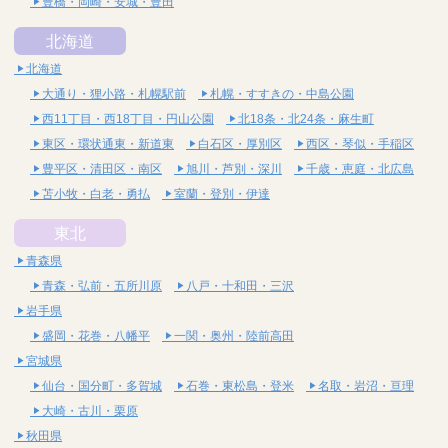
豊橋・岡崎・安城・豊田
北海道
北海道
大通り・狸小路・札幌駅前
札幌・すすきの・中島公園
西11丁目・西18丁目・円山公園
北18条・北24条・麻生町
東区・環状通東・新道東
白石区・厚別区
西区・琴似・手稲区
豊平区・清田区・南区
旭川・芦別・深川
千歳・恵庭・北広島
苫小牧・白老・勇払
室蘭・登別・伊達
東北
青森県
青森・弘前・五所川原
八戸・十和田・三沢
岩手県
盛岡・花巻・八幡平
一関・奥州・陸前高田
宮城県
仙台・国分町・多賀城
石巻・東松島・登米
名取・岩沼・亘理
大崎・古川・栗原
秋田県