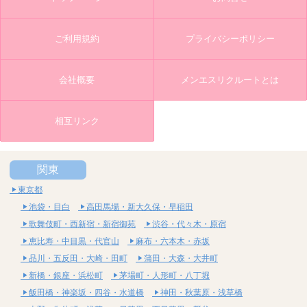
ご利用規約
プライバシーポリシー
会社概要
メンエスリクルートとは
相互リンク
関東
東京都
池袋・目白
高田馬場・新大久保・早稲田
歌舞伎町・西新宿・新宿御苑
渋谷・代々木・原宿
恵比寿・中目黒・代官山
麻布・六本木・赤坂
品川・五反田・大崎・田町
蒲田・大森・大井町
新橋・銀座・浜松町
茅場町・人形町・八丁堀
飯田橋・神楽坂・四谷・水道橋
神田・秋葉原・浅草橋