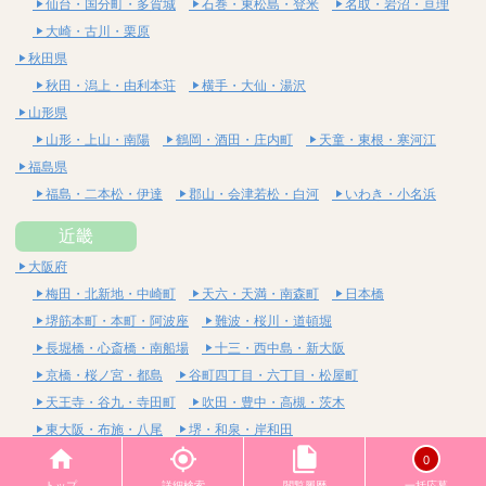
仙台・国分町・多賀城
石巻・東松島・登米
名取・岩沼・亘理
大崎・古川・栗原
秋田県
秋田・潟上・由利本荘
横手・大仙・湯沢
山形県
山形・上山・南陽
鶴岡・酒田・庄内町
天童・東根・寒河江
福島県
福島・二本松・伊達
郡山・会津若松・白河
いわき・小名浜
近畿
大阪府
梅田・北新地・中崎町
天六・天満・南森町
日本橋
堺筋本町・本町・阿波座
難波・桜川・道頓堀
長堀橋・心斎橋・南船場
十三・西中島・新大阪
京橋・桜ノ宮・都島
谷町四丁目・六丁目・松屋町
天王寺・谷九・寺田町
吹田・豊中・高槻・茨木
東大阪・布施・八尾
堺・和泉・岸和田
京都府
0
四条烏丸・河原町・祇園四条
烏丸御池・三条・京都市役所前
トップ
詳細検索
閲覧履歴
一括応募