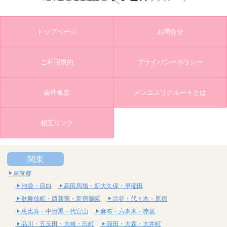
トップページ
お問合せ
ご利用規約
プライバシーポリシー
会社概要
メンエスリクルートとは
相互リンク
関東
東京都
池袋・目白
高田馬場・新大久保・早稲田
歌舞伎町・西新宿・新宿御苑
渋谷・代々木・原宿
恵比寿・中目黒・代官山
麻布・六本木・赤坂
品川・五反田・大崎・田町
蒲田・大森・大井町