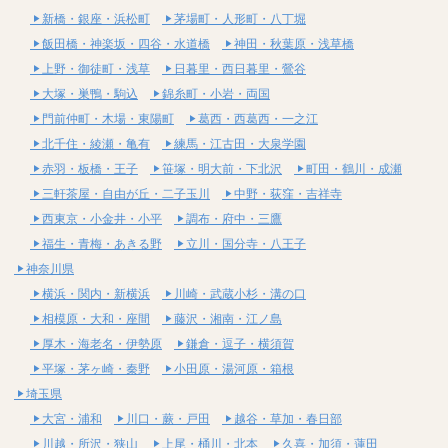
新橋・銀座・浜松町
茅場町・人形町・八丁堀
飯田橋・神楽坂・四谷・水道橋
神田・秋葉原・浅草橋
上野・御徒町・浅草
日暮里・西日暮里・鶯谷
大塚・巣鴨・駒込
錦糸町・小岩・両国
門前仲町・木場・東陽町
葛西・西葛西・一之江
北千住・綾瀬・亀有
練馬・江古田・大泉学園
赤羽・板橋・王子
笹塚・明大前・下北沢
町田・鶴川・成瀬
三軒茶屋・自由が丘・二子玉川
中野・荻窪・吉祥寺
西東京・小金井・小平
調布・府中・三鷹
福生・青梅・あきる野
立川・国分寺・八王子
神奈川県
横浜・関内・新横浜
川崎・武蔵小杉・溝の口
相模原・大和・座間
藤沢・湘南・江ノ島
厚木・海老名・伊勢原
鎌倉・逗子・横須賀
平塚・茅ヶ崎・秦野
小田原・湯河原・箱根
埼玉県
大宮・浦和
川口・蕨・戸田
越谷・草加・春日部
川越・所沢・狭山
上尾・桶川・北本
久喜・加須・蓮田