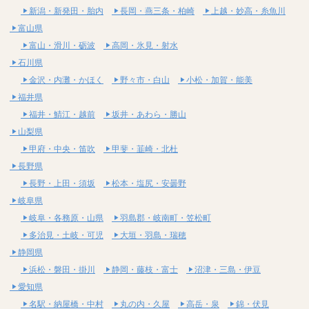
新潟・新発田・胎内
長岡・燕三条・柏崎
上越・妙高・糸魚川
富山県
富山・滑川・砺波
高岡・氷見・射水
石川県
金沢・内灘・かほく
野々市・白山
小松・加賀・能美
福井県
福井・鯖江・越前
坂井・あわら・勝山
山梨県
甲府・中央・笛吹
甲斐・韮崎・北杜
長野県
長野・上田・須坂
松本・塩尻・安曇野
岐阜県
岐阜・各務原・山県
羽島郡・岐南町・笠松町
多治見・土岐・可児
大垣・羽島・瑞穂
静岡県
浜松・磐田・掛川
静岡・藤枝・富士
沼津・三島・伊豆
愛知県
名駅・納屋橋・中村
丸の内・久屋
高岳・泉
錦・伏見