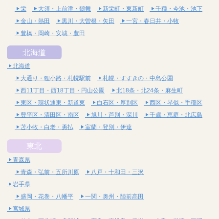
栄
大須・上前津・鶴舞
新栄町・東新町
千種・今池・池下
金山・熱田
黒川・大曽根・矢田
一宮・春日井・小牧
豊橋・岡崎・安城・豊田
北海道
北海道
大通り・狸小路・札幌駅前
札幌・すすきの・中島公園
西11丁目・西18丁目・円山公園
北18条・北24条・麻生町
東区・環状通東・新道東
白石区・厚別区
西区・琴似・手稲区
豊平区・清田区・南区
旭川・芦別・深川
千歳・恵庭・北広島
苫小牧・白老・勇払
室蘭・登別・伊達
東北
青森県
青森・弘前・五所川原
八戸・十和田・三沢
岩手県
盛岡・花巻・八幡平
一関・奥州・陸前高田
宮城県