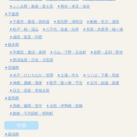
ふじみ野・新座・富士見
熊谷・本庄・深谷
千葉県
千葉市・幕張・四街道
習志野・津田沼
船橋・市川・浦安
松戸・柏・流山
八千代・佐倉・白井
市原・木更津・袖ヶ浦
成田・富里・印西
栃木県
宇都宮・鹿沼・真岡
小山・下野・壬生町
佐野・足利・野木
那須塩原・日光・大田原
茨城県
水戸・ひたちなか・笠間
土浦・牛久
つくば・下妻・常総
神栖・鹿嶋・潮来
取手・龍ヶ崎・守谷
古河・結城・坂東
日立・高萩・常陸太田
群馬県
高崎・藤岡・安中
太田・伊勢崎・前橋
館林・千代田町・明和町
中部
新潟県