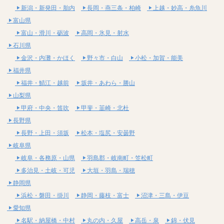
新潟・新発田・胎内
長岡・燕三条・柏崎
上越・妙高・糸魚川
富山県
富山・滑川・砺波
高岡・氷見・射水
石川県
金沢・内灘・かほく
野々市・白山
小松・加賀・能美
福井県
福井・鯖江・越前
坂井・あわら・勝山
山梨県
甲府・中央・笛吹
甲斐・韮崎・北杜
長野県
長野・上田・須坂
松本・塩尻・安曇野
岐阜県
岐阜・各務原・山県
羽島郡・岐南町・笠松町
多治見・土岐・可児
大垣・羽島・瑞穂
静岡県
浜松・磐田・掛川
静岡・藤枝・富士
沼津・三島・伊豆
愛知県
名駅・納屋橋・中村
丸の内・久屋
高岳・泉
錦・伏見