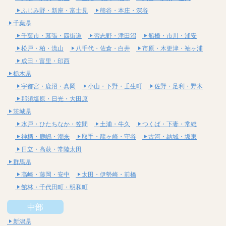
ふじみ野・新座・富士見
熊谷・本庄・深谷
千葉県
千葉市・幕張・四街道
習志野・津田沼
船橋・市川・浦安
松戸・柏・流山
八千代・佐倉・白井
市原・木更津・袖ヶ浦
成田・富里・印西
栃木県
宇都宮・鹿沼・真岡
小山・下野・壬生町
佐野・足利・野木
那須塩原・日光・大田原
茨城県
水戸・ひたちなか・笠間
土浦・牛久
つくば・下妻・常総
神栖・鹿嶋・潮来
取手・龍ヶ崎・守谷
古河・結城・坂東
日立・高萩・常陸太田
群馬県
高崎・藤岡・安中
太田・伊勢崎・前橋
館林・千代田町・明和町
中部
新潟県