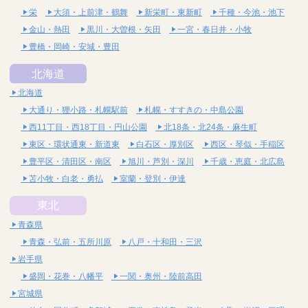
栄
大須・上前津・鶴舞
新栄町・東新町
千種・今池・池下
金山・熱田
黒川・大曽根・矢田
一宮・春日井・小牧
豊橋・岡崎・安城・豊田
北海道
北海道
大通り・狸小路・札幌駅前
札幌・すすきの・中島公園
西11丁目・西18丁目・円山公園
北18条・北24条・麻生町
東区・環状通東・新道東
白石区・厚別区
西区・琴似・手稲区
豊平区・清田区・南区
旭川・芦別・深川
千歳・恵庭・北広島
苫小牧・白老・勇払
室蘭・登別・伊達
東北
青森県
青森・弘前・五所川原
八戸・十和田・三沢
岩手県
盛岡・花巻・八幡平
一関・奥州・陸前高田
宮城県