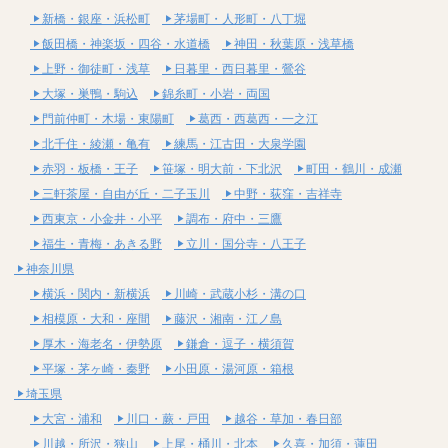
新橋・銀座・浜松町
茅場町・人形町・八丁堀
飯田橋・神楽坂・四谷・水道橋
神田・秋葉原・浅草橋
上野・御徒町・浅草
日暮里・西日暮里・鶯谷
大塚・巣鴨・駒込
錦糸町・小岩・両国
門前仲町・木場・東陽町
葛西・西葛西・一之江
北千住・綾瀬・亀有
練馬・江古田・大泉学園
赤羽・板橋・王子
笹塚・明大前・下北沢
町田・鶴川・成瀬
三軒茶屋・自由が丘・二子玉川
中野・荻窪・吉祥寺
西東京・小金井・小平
調布・府中・三鷹
福生・青梅・あきる野
立川・国分寺・八王子
神奈川県
横浜・関内・新横浜
川崎・武蔵小杉・溝の口
相模原・大和・座間
藤沢・湘南・江ノ島
厚木・海老名・伊勢原
鎌倉・逗子・横須賀
平塚・茅ヶ崎・秦野
小田原・湯河原・箱根
埼玉県
大宮・浦和
川口・蕨・戸田
越谷・草加・春日部
川越・所沢・狭山
上尾・桶川・北本
久喜・加須・蓮田