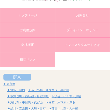
トップページ
お問合せ
ご利用規約
プライバシーポリシー
会社概要
メンエスリクルートとは
相互リンク
関東
東京都
池袋・目白
高田馬場・新大久保・早稲田
歌舞伎町・西新宿・新宿御苑
渋谷・代々木・原宿
恵比寿・中目黒・代官山
麻布・六本木・赤坂
品川・五反田・大崎・田町
蒲田・大森・大井町