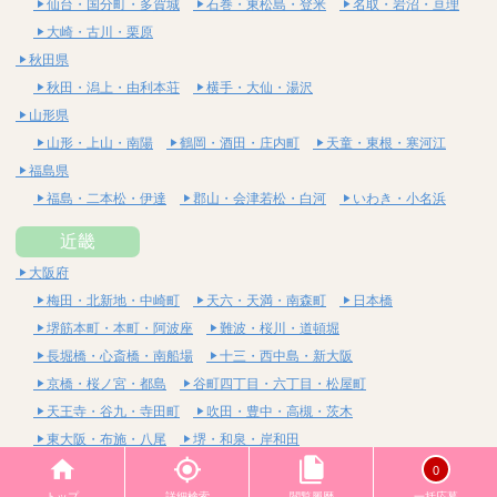
仙台・国分町・多賀城
石巻・東松島・登米
名取・岩沼・亘理
大崎・古川・栗原
秋田県
秋田・潟上・由利本荘
横手・大仙・湯沢
山形県
山形・上山・南陽
鶴岡・酒田・庄内町
天童・東根・寒河江
福島県
福島・二本松・伊達
郡山・会津若松・白河
いわき・小名浜
近畿
大阪府
梅田・北新地・中崎町
天六・天満・南森町
日本橋
堺筋本町・本町・阿波座
難波・桜川・道頓堀
長堀橋・心斎橋・南船場
十三・西中島・新大阪
京橋・桜ノ宮・都島
谷町四丁目・六丁目・松屋町
天王寺・谷九・寺田町
吹田・豊中・高槻・茨木
東大阪・布施・八尾
堺・和泉・岸和田
京都府
0
四条烏丸・河原町・祇園四条
烏丸御池・三条・京都市役所前
トップ
詳細検索
閲覧履歴
一括応募