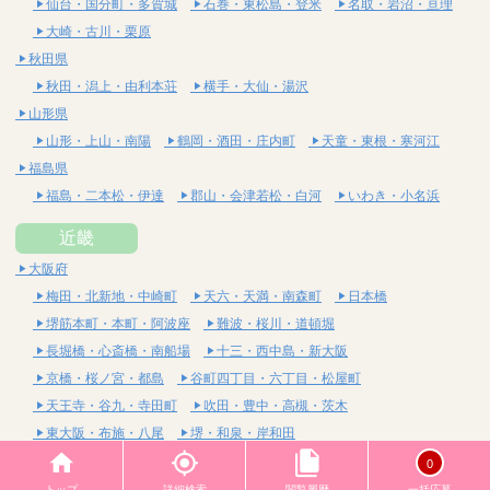
仙台・国分町・多賀城
石巻・東松島・登米
名取・岩沼・亘理
大崎・古川・栗原
秋田県
秋田・潟上・由利本荘
横手・大仙・湯沢
山形県
山形・上山・南陽
鶴岡・酒田・庄内町
天童・東根・寒河江
福島県
福島・二本松・伊達
郡山・会津若松・白河
いわき・小名浜
近畿
大阪府
梅田・北新地・中崎町
天六・天満・南森町
日本橋
堺筋本町・本町・阿波座
難波・桜川・道頓堀
長堀橋・心斎橋・南船場
十三・西中島・新大阪
京橋・桜ノ宮・都島
谷町四丁目・六丁目・松屋町
天王寺・谷九・寺田町
吹田・豊中・高槻・茨木
東大阪・布施・八尾
堺・和泉・岸和田
京都府
0
四条烏丸・河原町・祇園四条
烏丸御池・三条・京都市役所前
トップ
詳細検索
閲覧履歴
一括応募