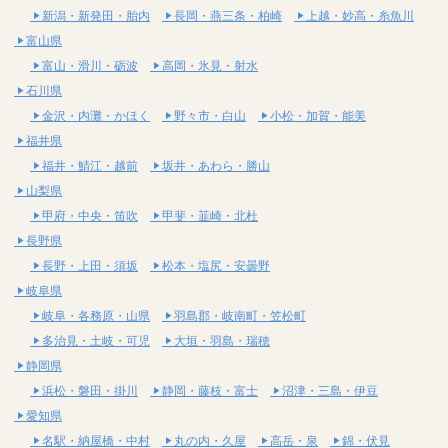
新潟・新発田・胎内
長岡・燕三条・柏崎
上越・妙高・糸魚川
富山県
富山・滑川・砺波
高岡・氷見・射水
石川県
金沢・内灘・かほく
野々市・白山
小松・加賀・能美
福井県
福井・鯖江・越前
坂井・あわら・勝山
山梨県
甲府・中央・笛吹
甲斐・韮崎・北杜
長野県
長野・上田・須坂
松本・塩尻・安曇野
岐阜県
岐阜・各務原・山県
羽島郡・岐南町・笠松町
多治見・土岐・可児
大垣・羽島・瑞穂
静岡県
浜松・磐田・掛川
静岡・藤枝・富士
沼津・三島・伊豆
愛知県
名駅・納屋橋・中村
丸の内・久屋
高岳・泉
錦・伏見