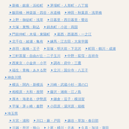
新橋・銀座・浜松町
茅場町・人形町・八丁堀
飯田橋・神楽坂・四谷・水道橋
神田・秋葉原・浅草橋
上野・御徒町・浅草
日暮里・西日暮里・鶯谷
大塚・巣鴨・駒込
錦糸町・小岩・両国
門前仲町・木場・東陽町
葛西・西葛西・一之江
北千住・綾瀬・亀有
練馬・江古田・大泉学園
赤羽・板橋・王子
笹塚・明大前・下北沢
町田・鶴川・成瀬
三軒茶屋・自由が丘・二子玉川
中野・荻窪・吉祥寺
西東京・小金井・小平
調布・府中・三鷹
福生・青梅・あきる野
立川・国分寺・八王子
神奈川県
横浜・関内・新横浜
川崎・武蔵小杉・溝の口
相模原・大和・座間
藤沢・湘南・江ノ島
厚木・海老名・伊勢原
鎌倉・逗子・横須賀
平塚・茅ヶ崎・秦野
小田原・湯河原・箱根
埼玉県
大宮・浦和
川口・蕨・戸田
越谷・草加・春日部
川越・所沢・狭山
上尾・桶川・北本
久喜・加須・蓮田