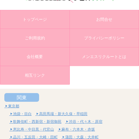
トップページ
お問合せ
ご利用規約
プライバシーポリシー
会社概要
メンエスリクルートとは
相互リンク
関東
東京都
池袋・目白
高田馬場・新大久保・早稲田
歌舞伎町・西新宿・新宿御苑
渋谷・代々木・原宿
恵比寿・中目黒・代官山
麻布・六本木・赤坂
品川・五反田・大崎・田町
蒲田・大森・大井町