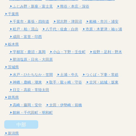
ふじみ野・新座・富士見
熊谷・本庄・深谷
千葉県
千葉市・幕張・四街道
習志野・津田沼
船橋・市川・浦安
松戸・柏・流山
八千代・佐倉・白井
市原・木更津・袖ヶ浦
成田・富里・印西
栃木県
宇都宮・鹿沼・真岡
小山・下野・壬生町
佐野・足利・野木
那須塩原・日光・大田原
茨城県
水戸・ひたちなか・笠間
土浦・牛久
つくば・下妻・常総
神栖・鹿嶋・潮来
取手・龍ヶ崎・守谷
古河・結城・坂東
日立・高萩・常陸太田
群馬県
高崎・藤岡・安中
太田・伊勢崎・前橋
館林・千代田町・明和町
中部
新潟県