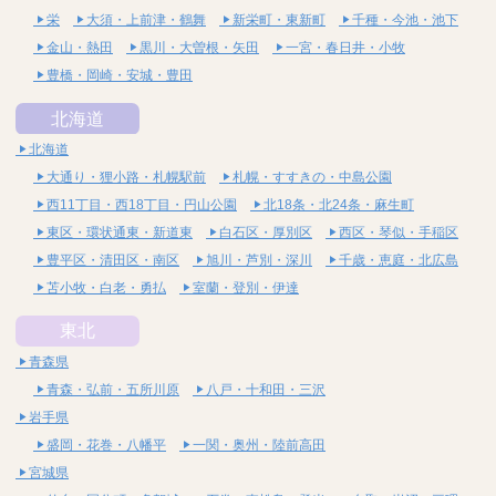
栄
大須・上前津・鶴舞
新栄町・東新町
千種・今池・池下
金山・熱田
黒川・大曽根・矢田
一宮・春日井・小牧
豊橋・岡崎・安城・豊田
北海道
北海道
大通り・狸小路・札幌駅前
札幌・すすきの・中島公園
西11丁目・西18丁目・円山公園
北18条・北24条・麻生町
東区・環状通東・新道東
白石区・厚別区
西区・琴似・手稲区
豊平区・清田区・南区
旭川・芦別・深川
千歳・恵庭・北広島
苫小牧・白老・勇払
室蘭・登別・伊達
東北
青森県
青森・弘前・五所川原
八戸・十和田・三沢
岩手県
盛岡・花巻・八幡平
一関・奥州・陸前高田
宮城県