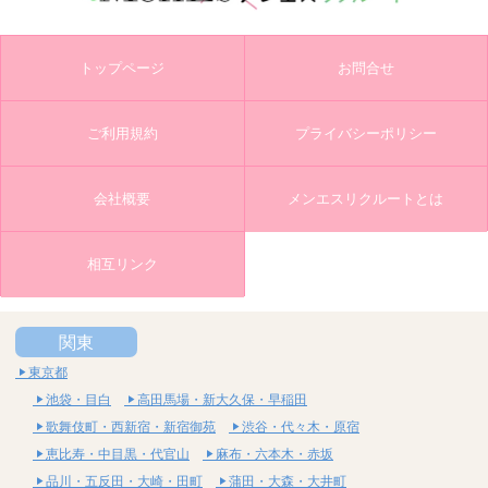
トップページ
お問合せ
ご利用規約
プライバシーポリシー
会社概要
メンエスリクルートとは
相互リンク
関東
東京都
池袋・目白
高田馬場・新大久保・早稲田
歌舞伎町・西新宿・新宿御苑
渋谷・代々木・原宿
恵比寿・中目黒・代官山
麻布・六本木・赤坂
品川・五反田・大崎・田町
蒲田・大森・大井町