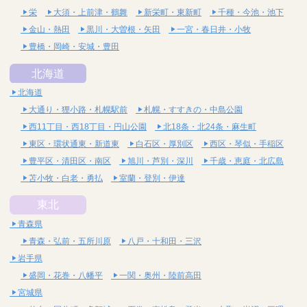
栄
大須・上前津・鶴舞
新栄町・東新町
千種・今池・池下
金山・熱田
黒川・大曽根・矢田
一宮・春日井・小牧
豊橋・岡崎・安城・豊田
北海道
北海道
大通り・狸小路・札幌駅前
札幌・すすきの・中島公園
西11丁目・西18丁目・円山公園
北18条・北24条・麻生町
東区・環状通東・新道東
白石区・厚別区
西区・琴似・手稲区
豊平区・清田区・南区
旭川・芦別・深川
千歳・恵庭・北広島
苫小牧・白老・勇払
室蘭・登別・伊達
東北
青森県
青森・弘前・五所川原
八戸・十和田・三沢
岩手県
盛岡・花巻・八幡平
一関・奥州・陸前高田
宮城県