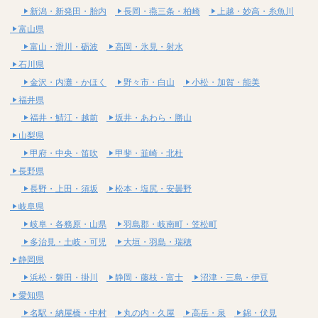
新潟・新発田・胎内
長岡・燕三条・柏崎
上越・妙高・糸魚川
富山県
富山・滑川・砺波
高岡・氷見・射水
石川県
金沢・内灘・かほく
野々市・白山
小松・加賀・能美
福井県
福井・鯖江・越前
坂井・あわら・勝山
山梨県
甲府・中央・笛吹
甲斐・韮崎・北杜
長野県
長野・上田・須坂
松本・塩尻・安曇野
岐阜県
岐阜・各務原・山県
羽島郡・岐南町・笠松町
多治見・土岐・可児
大垣・羽島・瑞穂
静岡県
浜松・磐田・掛川
静岡・藤枝・富士
沼津・三島・伊豆
愛知県
名駅・納屋橋・中村
丸の内・久屋
高岳・泉
錦・伏見