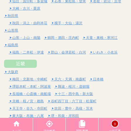
仙台・国分町・多賀城
石巻・東松島・登米
名取・岩沼・亘理
大崎・古川・栗原
秋田県
秋田・潟上・由利本荘
横手・大仙・湯沢
山形県
山形・上山・南陽
鶴岡・酒田・庄内町
天童・東根・寒河江
福島県
福島・二本松・伊達
郡山・会津若松・白河
いわき・小名浜
近畿
大阪府
梅田・北新地・中崎町
天六・天満・南森町
日本橋
堺筋本町・本町・阿波座
難波・桜川・道頓堀
長堀橋・心斎橋・南船場
十三・西中島・新大阪
京橋・桜ノ宮・都島
谷町四丁目・六丁目・松屋町
天王寺・谷九・寺田町
吹田・豊中・高槻・茨木
東大阪・布施・八尾
堺・和泉・岸和田
京都府
0
四条烏丸・河原町・祇園四条
烏丸御池・三条・京都市役所前
トップ
詳細検索
閲覧履歴
一括応募