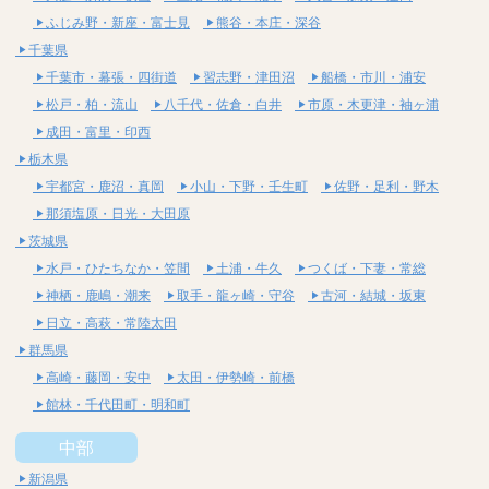
ふじみ野・新座・富士見
熊谷・本庄・深谷
千葉県
千葉市・幕張・四街道
習志野・津田沼
船橋・市川・浦安
松戸・柏・流山
八千代・佐倉・白井
市原・木更津・袖ヶ浦
成田・富里・印西
栃木県
宇都宮・鹿沼・真岡
小山・下野・壬生町
佐野・足利・野木
那須塩原・日光・大田原
茨城県
水戸・ひたちなか・笠間
土浦・牛久
つくば・下妻・常総
神栖・鹿嶋・潮来
取手・龍ヶ崎・守谷
古河・結城・坂東
日立・高萩・常陸太田
群馬県
高崎・藤岡・安中
太田・伊勢崎・前橋
館林・千代田町・明和町
中部
新潟県