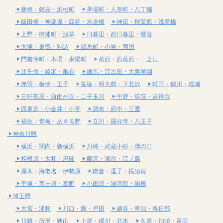
新橋・銀座・浜松町
茅場町・人形町・八丁堀
飯田橋・神楽坂・四谷・水道橋
神田・秋葉原・浅草橋
上野・御徒町・浅草
日暮里・西日暮里・鶯谷
大塚・巣鴨・駒込
錦糸町・小岩・両国
門前仲町・木場・東陽町
葛西・西葛西・一之江
北千住・綾瀬・亀有
練馬・江古田・大泉学園
赤羽・板橋・王子
笹塚・明大前・下北沢
町田・鶴川・成瀬
三軒茶屋・自由が丘・二子玉川
中野・荻窪・吉祥寺
西東京・小金井・小平
調布・府中・三鷹
福生・青梅・あきる野
立川・国分寺・八王子
神奈川県
横浜・関内・新横浜
川崎・武蔵小杉・溝の口
相模原・大和・座間
藤沢・湘南・江ノ島
厚木・海老名・伊勢原
鎌倉・逗子・横須賀
平塚・茅ヶ崎・秦野
小田原・湯河原・箱根
埼玉県
大宮・浦和
川口・蕨・戸田
越谷・草加・春日部
川越・所沢・狭山
上尾・桶川・北本
久喜・加須・蓮田