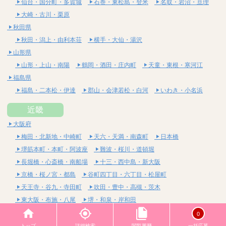
仙台・国分町・多賀城
石巻・東松島・登米
名取・岩沼・亘理
大崎・古川・栗原
秋田県
秋田・潟上・由利本荘
横手・大仙・湯沢
山形県
山形・上山・南陽
鶴岡・酒田・庄内町
天童・東根・寒河江
福島県
福島・二本松・伊達
郡山・会津若松・白河
いわき・小名浜
近畿
大阪府
梅田・北新地・中崎町
天六・天満・南森町
日本橋
堺筋本町・本町・阿波座
難波・桜川・道頓堀
長堀橋・心斎橋・南船場
十三・西中島・新大阪
京橋・桜ノ宮・都島
谷町四丁目・六丁目・松屋町
天王寺・谷九・寺田町
吹田・豊中・高槻・茨木
東大阪・布施・八尾
堺・和泉・岸和田
京都府
0
四条烏丸・河原町・祇園四条
烏丸御池・三条・京都市役所前
トップ
詳細検索
閲覧履歴
一括応募