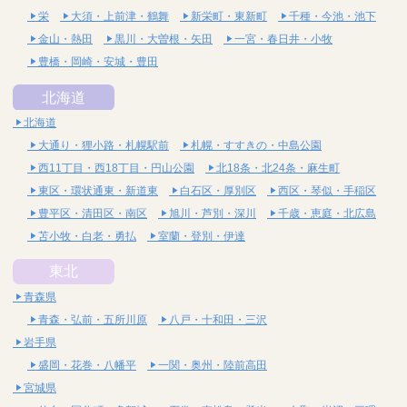
栄
大須・上前津・鶴舞
新栄町・東新町
千種・今池・池下
金山・熱田
黒川・大曽根・矢田
一宮・春日井・小牧
豊橋・岡崎・安城・豊田
北海道
北海道
大通り・狸小路・札幌駅前
札幌・すすきの・中島公園
西11丁目・西18丁目・円山公園
北18条・北24条・麻生町
東区・環状通東・新道東
白石区・厚別区
西区・琴似・手稲区
豊平区・清田区・南区
旭川・芦別・深川
千歳・恵庭・北広島
苫小牧・白老・勇払
室蘭・登別・伊達
東北
青森県
青森・弘前・五所川原
八戸・十和田・三沢
岩手県
盛岡・花巻・八幡平
一関・奥州・陸前高田
宮城県