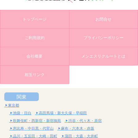
トップページ
お問合せ
ご利用規約
プライバシーポリシー
会社概要
メンエスリクルートとは
相互リンク
関東
東京都
池袋・目白
高田馬場・新大久保・早稲田
歌舞伎町・西新宿・新宿御苑
渋谷・代々木・原宿
恵比寿・中目黒・代官山
麻布・六本木・赤坂
品川・五反田・大崎・田町
蒲田・大森・大井町