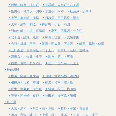
新橋・銀座・浜松町
茅場町・人形町・八丁堀
飯田橋・神楽坂・四谷・水道橋
神田・秋葉原・浅草橋
上野・御徒町・浅草
日暮里・西日暮里・鶯谷
大塚・巣鴨・駒込
錦糸町・小岩・両国
門前仲町・木場・東陽町
葛西・西葛西・一之江
北千住・綾瀬・亀有
練馬・江古田・大泉学園
赤羽・板橋・王子
笹塚・明大前・下北沢
町田・鶴川・成瀬
三軒茶屋・自由が丘・二子玉川
中野・荻窪・吉祥寺
西東京・小金井・小平
調布・府中・三鷹
福生・青梅・あきる野
立川・国分寺・八王子
神奈川県
横浜・関内・新横浜
川崎・武蔵小杉・溝の口
相模原・大和・座間
藤沢・湘南・江ノ島
厚木・海老名・伊勢原
鎌倉・逗子・横須賀
平塚・茅ヶ崎・秦野
小田原・湯河原・箱根
埼玉県
大宮・浦和
川口・蕨・戸田
越谷・草加・春日部
川越・所沢・狭山
上尾・桶川・北本
久喜・加須・蓮田