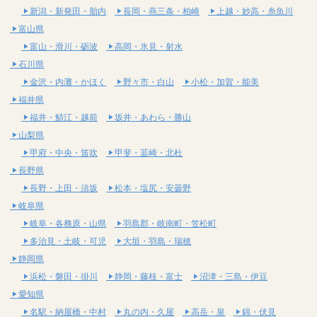
新潟・新発田・胎内
長岡・燕三条・柏崎
上越・妙高・糸魚川
富山県
富山・滑川・砺波
高岡・氷見・射水
石川県
金沢・内灘・かほく
野々市・白山
小松・加賀・能美
福井県
福井・鯖江・越前
坂井・あわら・勝山
山梨県
甲府・中央・笛吹
甲斐・韮崎・北杜
長野県
長野・上田・須坂
松本・塩尻・安曇野
岐阜県
岐阜・各務原・山県
羽島郡・岐南町・笠松町
多治見・土岐・可児
大垣・羽島・瑞穂
静岡県
浜松・磐田・掛川
静岡・藤枝・富士
沼津・三島・伊豆
愛知県
名駅・納屋橋・中村
丸の内・久屋
高岳・泉
錦・伏見