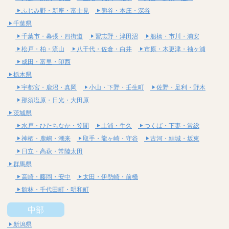
ふじみ野・新座・富士見
熊谷・本庄・深谷
千葉県
千葉市・幕張・四街道
習志野・津田沼
船橋・市川・浦安
松戸・柏・流山
八千代・佐倉・白井
市原・木更津・袖ヶ浦
成田・富里・印西
栃木県
宇都宮・鹿沼・真岡
小山・下野・壬生町
佐野・足利・野木
那須塩原・日光・大田原
茨城県
水戸・ひたちなか・笠間
土浦・牛久
つくば・下妻・常総
神栖・鹿嶋・潮来
取手・龍ヶ崎・守谷
古河・結城・坂東
日立・高萩・常陸太田
群馬県
高崎・藤岡・安中
太田・伊勢崎・前橋
館林・千代田町・明和町
中部
新潟県