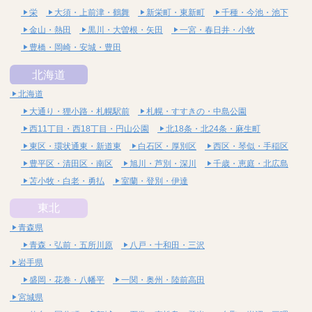
栄
大須・上前津・鶴舞
新栄町・東新町
千種・今池・池下
金山・熱田
黒川・大曽根・矢田
一宮・春日井・小牧
豊橋・岡崎・安城・豊田
北海道
北海道
大通り・狸小路・札幌駅前
札幌・すすきの・中島公園
西11丁目・西18丁目・円山公園
北18条・北24条・麻生町
東区・環状通東・新道東
白石区・厚別区
西区・琴似・手稲区
豊平区・清田区・南区
旭川・芦別・深川
千歳・恵庭・北広島
苫小牧・白老・勇払
室蘭・登別・伊達
東北
青森県
青森・弘前・五所川原
八戸・十和田・三沢
岩手県
盛岡・花巻・八幡平
一関・奥州・陸前高田
宮城県