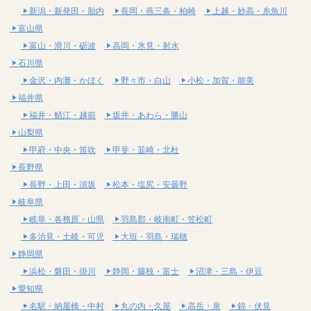
新潟・新発田・胎内
長岡・燕三条・柏崎
上越・妙高・糸魚川
富山県
富山・滑川・砺波
高岡・氷見・射水
石川県
金沢・内灘・かほく
野々市・白山
小松・加賀・能美
福井県
福井・鯖江・越前
坂井・あわら・勝山
山梨県
甲府・中央・笛吹
甲斐・韮崎・北杜
長野県
長野・上田・須坂
松本・塩尻・安曇野
岐阜県
岐阜・各務原・山県
羽島郡・岐南町・笠松町
多治見・土岐・可児
大垣・羽島・瑞穂
静岡県
浜松・磐田・掛川
静岡・藤枝・富士
沼津・三島・伊豆
愛知県
名駅・納屋橋・中村
丸の内・久屋
高岳・泉
錦・伏見