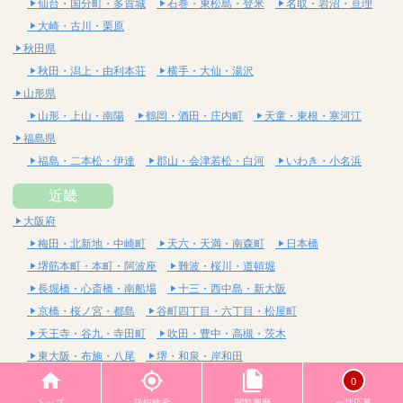
仙台・国分町・多賀城
石巻・東松島・登米
名取・岩沼・亘理
大崎・古川・栗原
秋田県
秋田・潟上・由利本荘
横手・大仙・湯沢
山形県
山形・上山・南陽
鶴岡・酒田・庄内町
天童・東根・寒河江
福島県
福島・二本松・伊達
郡山・会津若松・白河
いわき・小名浜
近畿
大阪府
梅田・北新地・中崎町
天六・天満・南森町
日本橋
堺筋本町・本町・阿波座
難波・桜川・道頓堀
長堀橋・心斎橋・南船場
十三・西中島・新大阪
京橋・桜ノ宮・都島
谷町四丁目・六丁目・松屋町
天王寺・谷九・寺田町
吹田・豊中・高槻・茨木
東大阪・布施・八尾
堺・和泉・岸和田
京都府
0
四条烏丸・河原町・祇園四条
烏丸御池・三条・京都市役所前
トップ
詳細検索
閲覧履歴
一括応募