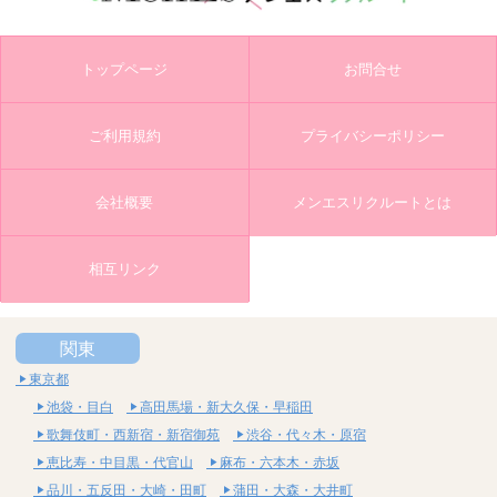
トップページ
お問合せ
ご利用規約
プライバシーポリシー
会社概要
メンエスリクルートとは
相互リンク
関東
東京都
池袋・目白
高田馬場・新大久保・早稲田
歌舞伎町・西新宿・新宿御苑
渋谷・代々木・原宿
恵比寿・中目黒・代官山
麻布・六本木・赤坂
品川・五反田・大崎・田町
蒲田・大森・大井町