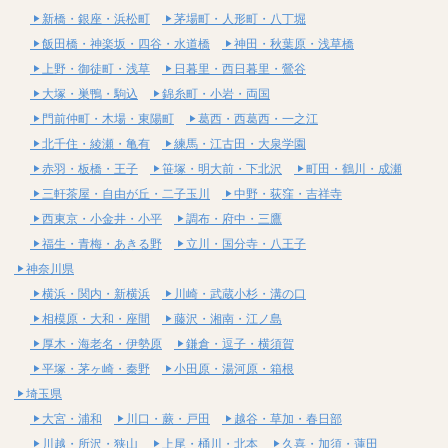
新橋・銀座・浜松町
茅場町・人形町・八丁堀
飯田橋・神楽坂・四谷・水道橋
神田・秋葉原・浅草橋
上野・御徒町・浅草
日暮里・西日暮里・鶯谷
大塚・巣鴨・駒込
錦糸町・小岩・両国
門前仲町・木場・東陽町
葛西・西葛西・一之江
北千住・綾瀬・亀有
練馬・江古田・大泉学園
赤羽・板橋・王子
笹塚・明大前・下北沢
町田・鶴川・成瀬
三軒茶屋・自由が丘・二子玉川
中野・荻窪・吉祥寺
西東京・小金井・小平
調布・府中・三鷹
福生・青梅・あきる野
立川・国分寺・八王子
神奈川県
横浜・関内・新横浜
川崎・武蔵小杉・溝の口
相模原・大和・座間
藤沢・湘南・江ノ島
厚木・海老名・伊勢原
鎌倉・逗子・横須賀
平塚・茅ヶ崎・秦野
小田原・湯河原・箱根
埼玉県
大宮・浦和
川口・蕨・戸田
越谷・草加・春日部
川越・所沢・狭山
上尾・桶川・北本
久喜・加須・蓮田