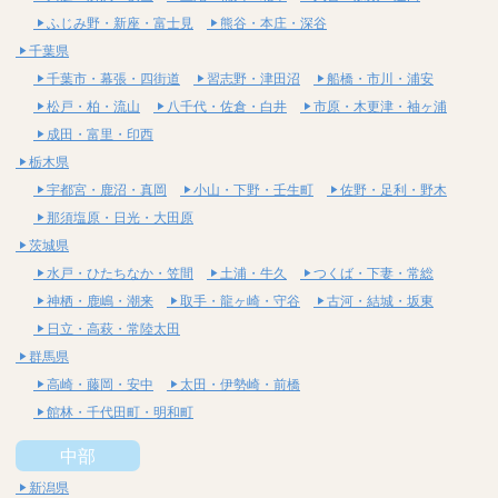
ふじみ野・新座・富士見
熊谷・本庄・深谷
千葉県
千葉市・幕張・四街道
習志野・津田沼
船橋・市川・浦安
松戸・柏・流山
八千代・佐倉・白井
市原・木更津・袖ヶ浦
成田・富里・印西
栃木県
宇都宮・鹿沼・真岡
小山・下野・壬生町
佐野・足利・野木
那須塩原・日光・大田原
茨城県
水戸・ひたちなか・笠間
土浦・牛久
つくば・下妻・常総
神栖・鹿嶋・潮来
取手・龍ヶ崎・守谷
古河・結城・坂東
日立・高萩・常陸太田
群馬県
高崎・藤岡・安中
太田・伊勢崎・前橋
館林・千代田町・明和町
中部
新潟県