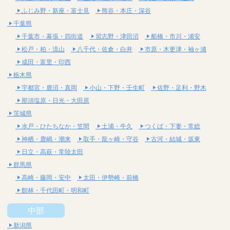
ふじみ野・新座・富士見
熊谷・本庄・深谷
千葉県
千葉市・幕張・四街道
習志野・津田沼
船橋・市川・浦安
松戸・柏・流山
八千代・佐倉・白井
市原・木更津・袖ヶ浦
成田・富里・印西
栃木県
宇都宮・鹿沼・真岡
小山・下野・壬生町
佐野・足利・野木
那須塩原・日光・大田原
茨城県
水戸・ひたちなか・笠間
土浦・牛久
つくば・下妻・常総
神栖・鹿嶋・潮来
取手・龍ヶ崎・守谷
古河・結城・坂東
日立・高萩・常陸太田
群馬県
高崎・藤岡・安中
太田・伊勢崎・前橋
館林・千代田町・明和町
中部
新潟県