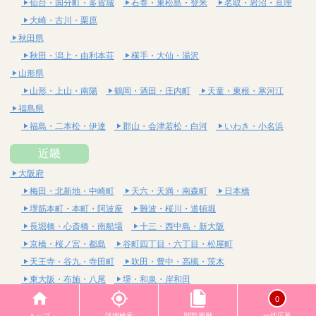
仙台・国分町・多賀城
石巻・東松島・登米
名取・岩沼・亘理
大崎・古川・栗原
秋田県
秋田・潟上・由利本荘
横手・大仙・湯沢
山形県
山形・上山・南陽
鶴岡・酒田・庄内町
天童・東根・寒河江
福島県
福島・二本松・伊達
郡山・会津若松・白河
いわき・小名浜
近畿
大阪府
梅田・北新地・中崎町
天六・天満・南森町
日本橋
堺筋本町・本町・阿波座
難波・桜川・道頓堀
長堀橋・心斎橋・南船場
十三・西中島・新大阪
京橋・桜ノ宮・都島
谷町四丁目・六丁目・松屋町
天王寺・谷九・寺田町
吹田・豊中・高槻・茨木
東大阪・布施・八尾
堺・和泉・岸和田
京都府
0
四条烏丸・河原町・祇園四条
烏丸御池・三条・京都市役所前
トップ
詳細検索
閲覧履歴
一括応募