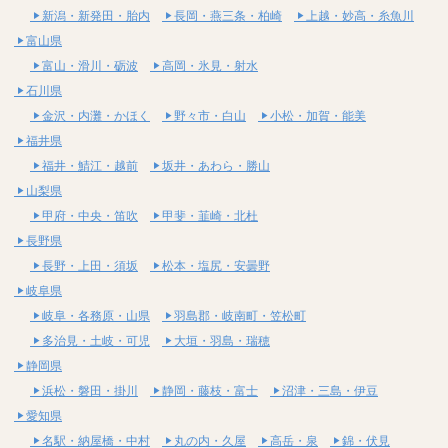
新潟・新発田・胎内
長岡・燕三条・柏崎
上越・妙高・糸魚川
富山県
富山・滑川・砺波
高岡・氷見・射水
石川県
金沢・内灘・かほく
野々市・白山
小松・加賀・能美
福井県
福井・鯖江・越前
坂井・あわら・勝山
山梨県
甲府・中央・笛吹
甲斐・韮崎・北杜
長野県
長野・上田・須坂
松本・塩尻・安曇野
岐阜県
岐阜・各務原・山県
羽島郡・岐南町・笠松町
多治見・土岐・可児
大垣・羽島・瑞穂
静岡県
浜松・磐田・掛川
静岡・藤枝・富士
沼津・三島・伊豆
愛知県
名駅・納屋橋・中村
丸の内・久屋
高岳・泉
錦・伏見