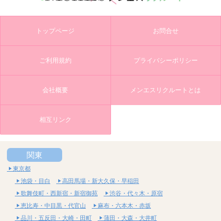
トップページ
お問合せ
ご利用規約
プライバシーポリシー
会社概要
メンエスリクルートとは
相互リンク
関東
東京都
池袋・目白
高田馬場・新大久保・早稲田
歌舞伎町・西新宿・新宿御苑
渋谷・代々木・原宿
恵比寿・中目黒・代官山
麻布・六本木・赤坂
品川・五反田・大崎・田町
蒲田・大森・大井町