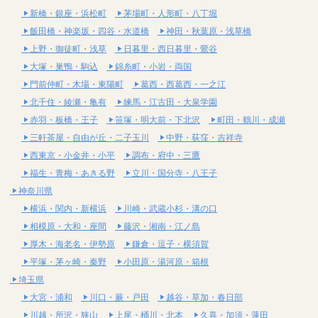
新橋・銀座・浜松町
茅場町・人形町・八丁堀
飯田橋・神楽坂・四谷・水道橋
神田・秋葉原・浅草橋
上野・御徒町・浅草
日暮里・西日暮里・鶯谷
大塚・巣鴨・駒込
錦糸町・小岩・両国
門前仲町・木場・東陽町
葛西・西葛西・一之江
北千住・綾瀬・亀有
練馬・江古田・大泉学園
赤羽・板橋・王子
笹塚・明大前・下北沢
町田・鶴川・成瀬
三軒茶屋・自由が丘・二子玉川
中野・荻窪・吉祥寺
西東京・小金井・小平
調布・府中・三鷹
福生・青梅・あきる野
立川・国分寺・八王子
神奈川県
横浜・関内・新横浜
川崎・武蔵小杉・溝の口
相模原・大和・座間
藤沢・湘南・江ノ島
厚木・海老名・伊勢原
鎌倉・逗子・横須賀
平塚・茅ヶ崎・秦野
小田原・湯河原・箱根
埼玉県
大宮・浦和
川口・蕨・戸田
越谷・草加・春日部
川越・所沢・狭山
上尾・桶川・北本
久喜・加須・蓮田