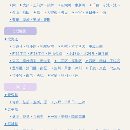
栄
大須・上前津・鶴舞
新栄町・東新町
千種・今池・池下
金山・熱田
黒川・大曽根・矢田
一宮・春日井・小牧
豊橋・岡崎・安城・豊田
北海道
北海道
大通り・狸小路・札幌駅前
札幌・すすきの・中島公園
西11丁目・西18丁目・円山公園
北18条・北24条・麻生町
東区・環状通東・新道東
白石区・厚別区
西区・琴似・手稲区
豊平区・清田区・南区
旭川・芦別・深川
千歳・恵庭・北広島
苫小牧・白老・勇払
室蘭・登別・伊達
東北
青森県
青森・弘前・五所川原
八戸・十和田・三沢
岩手県
盛岡・花巻・八幡平
一関・奥州・陸前高田
宮城県