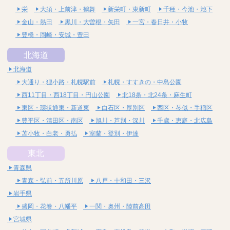
栄
大須・上前津・鶴舞
新栄町・東新町
千種・今池・池下
金山・熱田
黒川・大曽根・矢田
一宮・春日井・小牧
豊橋・岡崎・安城・豊田
北海道
北海道
大通り・狸小路・札幌駅前
札幌・すすきの・中島公園
西11丁目・西18丁目・円山公園
北18条・北24条・麻生町
東区・環状通東・新道東
白石区・厚別区
西区・琴似・手稲区
豊平区・清田区・南区
旭川・芦別・深川
千歳・恵庭・北広島
苫小牧・白老・勇払
室蘭・登別・伊達
東北
青森県
青森・弘前・五所川原
八戸・十和田・三沢
岩手県
盛岡・花巻・八幡平
一関・奥州・陸前高田
宮城県