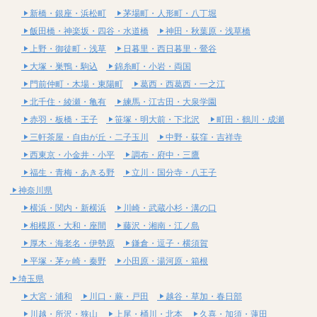
新橋・銀座・浜松町
茅場町・人形町・八丁堀
飯田橋・神楽坂・四谷・水道橋
神田・秋葉原・浅草橋
上野・御徒町・浅草
日暮里・西日暮里・鶯谷
大塚・巣鴨・駒込
錦糸町・小岩・両国
門前仲町・木場・東陽町
葛西・西葛西・一之江
北千住・綾瀬・亀有
練馬・江古田・大泉学園
赤羽・板橋・王子
笹塚・明大前・下北沢
町田・鶴川・成瀬
三軒茶屋・自由が丘・二子玉川
中野・荻窪・吉祥寺
西東京・小金井・小平
調布・府中・三鷹
福生・青梅・あきる野
立川・国分寺・八王子
神奈川県
横浜・関内・新横浜
川崎・武蔵小杉・溝の口
相模原・大和・座間
藤沢・湘南・江ノ島
厚木・海老名・伊勢原
鎌倉・逗子・横須賀
平塚・茅ヶ崎・秦野
小田原・湯河原・箱根
埼玉県
大宮・浦和
川口・蕨・戸田
越谷・草加・春日部
川越・所沢・狭山
上尾・桶川・北本
久喜・加須・蓮田