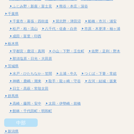
ふじみ野・新座・富士見
熊谷・本庄・深谷
千葉県
千葉市・幕張・四街道
習志野・津田沼
船橋・市川・浦安
松戸・柏・流山
八千代・佐倉・白井
市原・木更津・袖ヶ浦
成田・富里・印西
栃木県
宇都宮・鹿沼・真岡
小山・下野・壬生町
佐野・足利・野木
那須塩原・日光・大田原
茨城県
水戸・ひたちなか・笠間
土浦・牛久
つくば・下妻・常総
神栖・鹿嶋・潮来
取手・龍ヶ崎・守谷
古河・結城・坂東
日立・高萩・常陸太田
群馬県
高崎・藤岡・安中
太田・伊勢崎・前橋
館林・千代田町・明和町
中部
新潟県