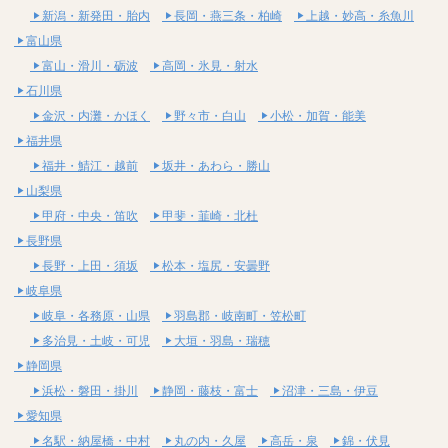
新潟・新発田・胎内
長岡・燕三条・柏崎
上越・妙高・糸魚川
富山県
富山・滑川・砺波
高岡・氷見・射水
石川県
金沢・内灘・かほく
野々市・白山
小松・加賀・能美
福井県
福井・鯖江・越前
坂井・あわら・勝山
山梨県
甲府・中央・笛吹
甲斐・韮崎・北杜
長野県
長野・上田・須坂
松本・塩尻・安曇野
岐阜県
岐阜・各務原・山県
羽島郡・岐南町・笠松町
多治見・土岐・可児
大垣・羽島・瑞穂
静岡県
浜松・磐田・掛川
静岡・藤枝・富士
沼津・三島・伊豆
愛知県
名駅・納屋橋・中村
丸の内・久屋
高岳・泉
錦・伏見