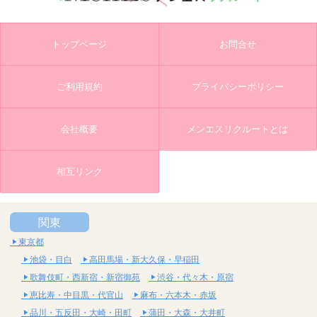
トップページ
お問合せ
ご利用規約
プライバシーポリシー
会社概要
メンエスリクルートとは
相互リンク
関東
東京都
池袋・目白
高田馬場・新大久保・早稲田
歌舞伎町・西新宿・新宿御苑
渋谷・代々木・原宿
恵比寿・中目黒・代官山
麻布・六本木・赤坂
品川・五反田・大崎・田町
蒲田・大森・大井町