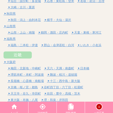
仙台・国分町・多賀城
石巻・東松島・登米
名取・岩沼・亘理
大崎・古川・栗原
秋田県
秋田・潟上・由利本荘
横手・大仙・湯沢
山形県
山形・上山・南陽
鶴岡・酒田・庄内町
天童・東根・寒河江
福島県
福島・二本松・伊達
郡山・会津若松・白河
いわき・小名浜
近畿
大阪府
梅田・北新地・中崎町
天六・天満・南森町
日本橋
堺筋本町・本町・阿波座
難波・桜川・道頓堀
長堀橋・心斎橋・南船場
十三・西中島・新大阪
京橋・桜ノ宮・都島
谷町四丁目・六丁目・松屋町
天王寺・谷九・寺田町
吹田・豊中・高槻・茨木
東大阪・布施・八尾
堺・和泉・岸和田
京都府
0
四条烏丸・河原町・祇園四条
烏丸御池・三条・京都市役所前
トップ
詳細検索
閲覧履歴
一括応募