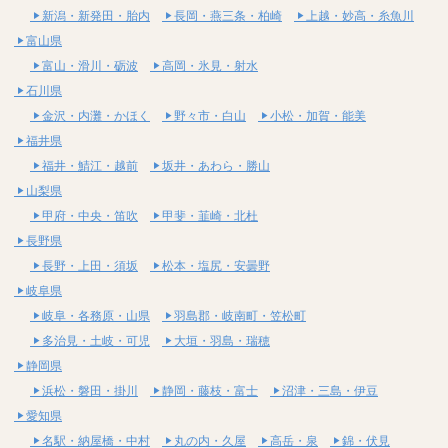
新潟・新発田・胎内
長岡・燕三条・柏崎
上越・妙高・糸魚川
富山県
富山・滑川・砺波
高岡・氷見・射水
石川県
金沢・内灘・かほく
野々市・白山
小松・加賀・能美
福井県
福井・鯖江・越前
坂井・あわら・勝山
山梨県
甲府・中央・笛吹
甲斐・韮崎・北杜
長野県
長野・上田・須坂
松本・塩尻・安曇野
岐阜県
岐阜・各務原・山県
羽島郡・岐南町・笠松町
多治見・土岐・可児
大垣・羽島・瑞穂
静岡県
浜松・磐田・掛川
静岡・藤枝・富士
沼津・三島・伊豆
愛知県
名駅・納屋橋・中村
丸の内・久屋
高岳・泉
錦・伏見