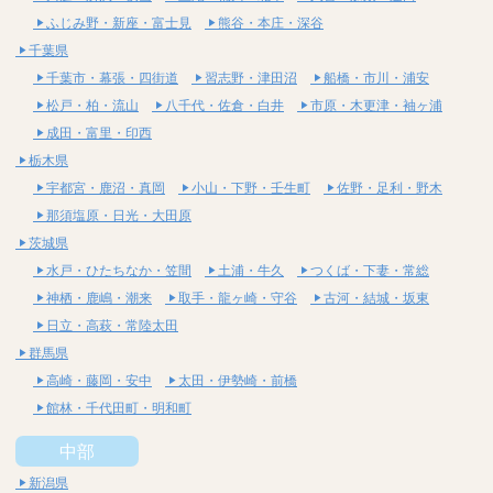
ふじみ野・新座・富士見
熊谷・本庄・深谷
千葉県
千葉市・幕張・四街道
習志野・津田沼
船橋・市川・浦安
松戸・柏・流山
八千代・佐倉・白井
市原・木更津・袖ヶ浦
成田・富里・印西
栃木県
宇都宮・鹿沼・真岡
小山・下野・壬生町
佐野・足利・野木
那須塩原・日光・大田原
茨城県
水戸・ひたちなか・笠間
土浦・牛久
つくば・下妻・常総
神栖・鹿嶋・潮来
取手・龍ヶ崎・守谷
古河・結城・坂東
日立・高萩・常陸太田
群馬県
高崎・藤岡・安中
太田・伊勢崎・前橋
館林・千代田町・明和町
中部
新潟県