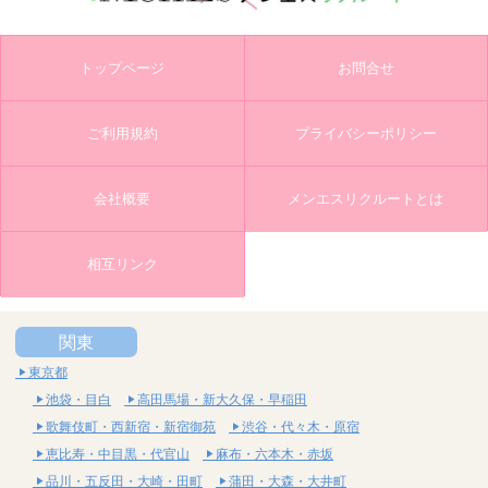
トップページ
お問合せ
ご利用規約
プライバシーポリシー
会社概要
メンエスリクルートとは
相互リンク
関東
東京都
池袋・目白
高田馬場・新大久保・早稲田
歌舞伎町・西新宿・新宿御苑
渋谷・代々木・原宿
恵比寿・中目黒・代官山
麻布・六本木・赤坂
品川・五反田・大崎・田町
蒲田・大森・大井町