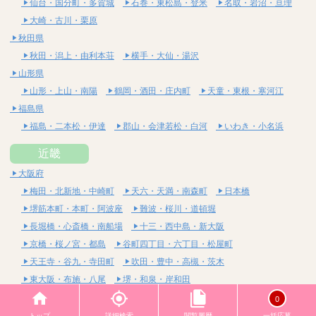
仙台・国分町・多賀城
石巻・東松島・登米
名取・岩沼・亘理
大崎・古川・栗原
秋田県
秋田・潟上・由利本荘
横手・大仙・湯沢
山形県
山形・上山・南陽
鶴岡・酒田・庄内町
天童・東根・寒河江
福島県
福島・二本松・伊達
郡山・会津若松・白河
いわき・小名浜
近畿
大阪府
梅田・北新地・中崎町
天六・天満・南森町
日本橋
堺筋本町・本町・阿波座
難波・桜川・道頓堀
長堀橋・心斎橋・南船場
十三・西中島・新大阪
京橋・桜ノ宮・都島
谷町四丁目・六丁目・松屋町
天王寺・谷九・寺田町
吹田・豊中・高槻・茨木
東大阪・布施・八尾
堺・和泉・岸和田
京都府
0
四条烏丸・河原町・祇園四条
烏丸御池・三条・京都市役所前
トップ
詳細検索
閲覧履歴
一括応募