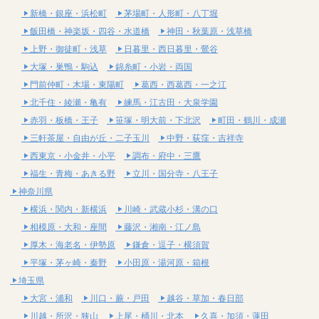
新橋・銀座・浜松町
茅場町・人形町・八丁堀
飯田橋・神楽坂・四谷・水道橋
神田・秋葉原・浅草橋
上野・御徒町・浅草
日暮里・西日暮里・鶯谷
大塚・巣鴨・駒込
錦糸町・小岩・両国
門前仲町・木場・東陽町
葛西・西葛西・一之江
北千住・綾瀬・亀有
練馬・江古田・大泉学園
赤羽・板橋・王子
笹塚・明大前・下北沢
町田・鶴川・成瀬
三軒茶屋・自由が丘・二子玉川
中野・荻窪・吉祥寺
西東京・小金井・小平
調布・府中・三鷹
福生・青梅・あきる野
立川・国分寺・八王子
神奈川県
横浜・関内・新横浜
川崎・武蔵小杉・溝の口
相模原・大和・座間
藤沢・湘南・江ノ島
厚木・海老名・伊勢原
鎌倉・逗子・横須賀
平塚・茅ヶ崎・秦野
小田原・湯河原・箱根
埼玉県
大宮・浦和
川口・蕨・戸田
越谷・草加・春日部
川越・所沢・狭山
上尾・桶川・北本
久喜・加須・蓮田