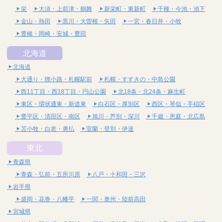
栄
大須・上前津・鶴舞
新栄町・東新町
千種・今池・池下
金山・熱田
黒川・大曽根・矢田
一宮・春日井・小牧
豊橋・岡崎・安城・豊田
北海道
北海道
大通り・狸小路・札幌駅前
札幌・すすきの・中島公園
西11丁目・西18丁目・円山公園
北18条・北24条・麻生町
東区・環状通東・新道東
白石区・厚別区
西区・琴似・手稲区
豊平区・清田区・南区
旭川・芦別・深川
千歳・恵庭・北広島
苫小牧・白老・勇払
室蘭・登別・伊達
東北
青森県
青森・弘前・五所川原
八戸・十和田・三沢
岩手県
盛岡・花巻・八幡平
一関・奥州・陸前高田
宮城県