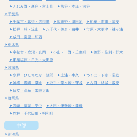
ふじみ野・新座・富士見
熊谷・本庄・深谷
千葉県
千葉市・幕張・四街道
習志野・津田沼
船橋・市川・浦安
松戸・柏・流山
八千代・佐倉・白井
市原・木更津・袖ヶ浦
成田・富里・印西
栃木県
宇都宮・鹿沼・真岡
小山・下野・壬生町
佐野・足利・野木
那須塩原・日光・大田原
茨城県
水戸・ひたちなか・笠間
土浦・牛久
つくば・下妻・常総
神栖・鹿嶋・潮来
取手・龍ヶ崎・守谷
古河・結城・坂東
日立・高萩・常陸太田
群馬県
高崎・藤岡・安中
太田・伊勢崎・前橋
館林・千代田町・明和町
中部
新潟県