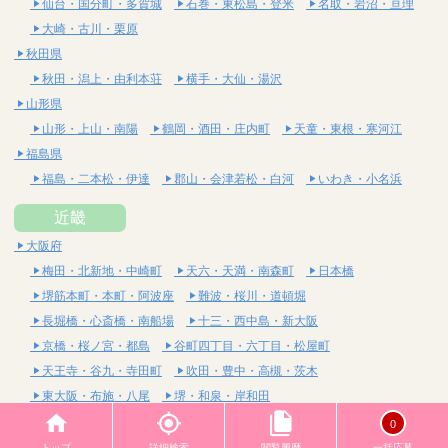
仙台・国分町・多賀城
石巻・東松島・登米
名取・岩沼・亘理
大崎・古川・栗原
秋田県
秋田・潟上・由利本荘
横手・大仙・湯沢
山形県
山形・上山・南陽
鶴岡・酒田・庄内町
天童・東根・寒河江
福島県
福島・二本松・伊達
郡山・会津若松・白河
いわき・小名浜
近畿
大阪府
梅田・北新地・中崎町
天六・天満・南森町
日本橋
堺筋本町・本町・阿波座
難波・桜川・道頓堀
長堀橋・心斎橋・南船場
十三・西中島・新大阪
京橋・桜ノ宮・都島
谷町四丁目・六丁目・松屋町
天王寺・谷九・寺田町
吹田・豊中・高槻・茨木
東大阪・布施・八尾
堺・和泉・岸和田
京都府
0
四条烏丸・河原町・祇園四条
烏丸御池・三条・京都市役所前
トップ
詳細検索
閲覧履歴
一括応募