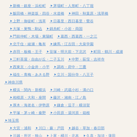
新橋・銀座・浜松町
茅場町・人形町・八丁堀
飯田橋・神楽坂・四谷・水道橋
神田・秋葉原・浅草橋
上野・御徒町・浅草
日暮里・西日暮里・鶯谷
大塚・巣鴨・駒込
錦糸町・小岩・両国
門前仲町・木場・東陽町
葛西・西葛西・一之江
北千住・綾瀬・亀有
練馬・江古田・大泉学園
赤羽・板橋・王子
笹塚・明大前・下北沢
町田・鶴川・成瀬
三軒茶屋・自由が丘・二子玉川
中野・荻窪・吉祥寺
西東京・小金井・小平
調布・府中・三鷹
福生・青梅・あきる野
立川・国分寺・八王子
神奈川県
横浜・関内・新横浜
川崎・武蔵小杉・溝の口
相模原・大和・座間
藤沢・湘南・江ノ島
厚木・海老名・伊勢原
鎌倉・逗子・横須賀
平塚・茅ヶ崎・秦野
小田原・湯河原・箱根
埼玉県
大宮・浦和
川口・蕨・戸田
越谷・草加・春日部
川越・所沢・狭山
上尾・桶川・北本
久喜・加須・蓮田