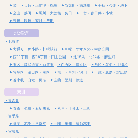
栄
大須・上前津・鶴舞
新栄町・東新町
千種・今池・池下
金山・熱田
黒川・大曽根・矢田
一宮・春日井・小牧
豊橋・岡崎・安城・豊田
北海道
北海道
大通り・狸小路・札幌駅前
札幌・すすきの・中島公園
西11丁目・西18丁目・円山公園
北18条・北24条・麻生町
東区・環状通東・新道東
白石区・厚別区
西区・琴似・手稲区
豊平区・清田区・南区
旭川・芦別・深川
千歳・恵庭・北広島
苫小牧・白老・勇払
室蘭・登別・伊達
東北
青森県
青森・弘前・五所川原
八戸・十和田・三沢
岩手県
盛岡・花巻・八幡平
一関・奥州・陸前高田
宮城県