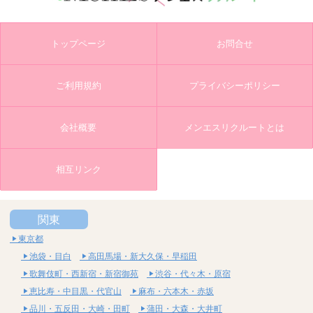
トップページ
お問合せ
ご利用規約
プライバシーポリシー
会社概要
メンエスリクルートとは
相互リンク
関東
東京都
池袋・目白
高田馬場・新大久保・早稲田
歌舞伎町・西新宿・新宿御苑
渋谷・代々木・原宿
恵比寿・中目黒・代官山
麻布・六本木・赤坂
品川・五反田・大崎・田町
蒲田・大森・大井町