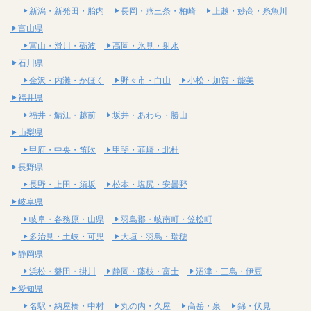
新潟・新発田・胎内
長岡・燕三条・柏崎
上越・妙高・糸魚川
富山県
富山・滑川・砺波
高岡・氷見・射水
石川県
金沢・内灘・かほく
野々市・白山
小松・加賀・能美
福井県
福井・鯖江・越前
坂井・あわら・勝山
山梨県
甲府・中央・笛吹
甲斐・韮崎・北杜
長野県
長野・上田・須坂
松本・塩尻・安曇野
岐阜県
岐阜・各務原・山県
羽島郡・岐南町・笠松町
多治見・土岐・可児
大垣・羽島・瑞穂
静岡県
浜松・磐田・掛川
静岡・藤枝・富士
沼津・三島・伊豆
愛知県
名駅・納屋橋・中村
丸の内・久屋
高岳・泉
錦・伏見