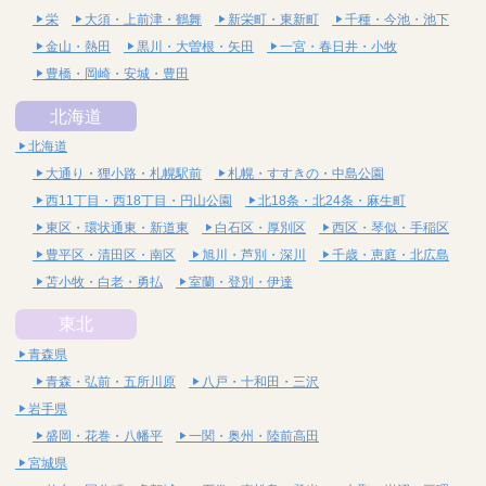
栄
大須・上前津・鶴舞
新栄町・東新町
千種・今池・池下
金山・熱田
黒川・大曽根・矢田
一宮・春日井・小牧
豊橋・岡崎・安城・豊田
北海道
北海道
大通り・狸小路・札幌駅前
札幌・すすきの・中島公園
西11丁目・西18丁目・円山公園
北18条・北24条・麻生町
東区・環状通東・新道東
白石区・厚別区
西区・琴似・手稲区
豊平区・清田区・南区
旭川・芦別・深川
千歳・恵庭・北広島
苫小牧・白老・勇払
室蘭・登別・伊達
東北
青森県
青森・弘前・五所川原
八戸・十和田・三沢
岩手県
盛岡・花巻・八幡平
一関・奥州・陸前高田
宮城県