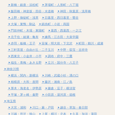
新橋・銀座・浜松町
茅場町・人形町・八丁堀
飯田橋・神楽坂・四谷・水道橋
神田・秋葉原・浅草橋
上野・御徒町・浅草
日暮里・西日暮里・鶯谷
大塚・巣鴨・駒込
錦糸町・小岩・両国
門前仲町・木場・東陽町
葛西・西葛西・一之江
北千住・綾瀬・亀有
練馬・江古田・大泉学園
赤羽・板橋・王子
笹塚・明大前・下北沢
町田・鶴川・成瀬
三軒茶屋・自由が丘・二子玉川
中野・荻窪・吉祥寺
西東京・小金井・小平
調布・府中・三鷹
福生・青梅・あきる野
立川・国分寺・八王子
神奈川県
横浜・関内・新横浜
川崎・武蔵小杉・溝の口
相模原・大和・座間
藤沢・湘南・江ノ島
厚木・海老名・伊勢原
鎌倉・逗子・横須賀
平塚・茅ヶ崎・秦野
小田原・湯河原・箱根
埼玉県
大宮・浦和
川口・蕨・戸田
越谷・草加・春日部
川越・所沢・狭山
上尾・桶川・北本
久喜・加須・蓮田