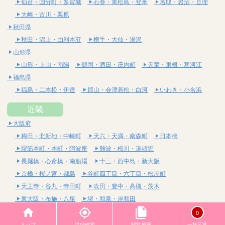
仙台・国分町・多賀城
石巻・東松島・登米
名取・岩沼・亘理
大崎・古川・栗原
秋田県
秋田・潟上・由利本荘
横手・大仙・湯沢
山形県
山形・上山・南陽
鶴岡・酒田・庄内町
天童・東根・寒河江
福島県
福島・二本松・伊達
郡山・会津若松・白河
いわき・小名浜
近畿
大阪府
梅田・北新地・中崎町
天六・天満・南森町
日本橋
堺筋本町・本町・阿波座
難波・桜川・道頓堀
長堀橋・心斎橋・南船場
十三・西中島・新大阪
京橋・桜ノ宮・都島
谷町四丁目・六丁目・松屋町
天王寺・谷九・寺田町
吹田・豊中・高槻・茨木
東大阪・布施・八尾
堺・和泉・岸和田
京都府
0
四条烏丸・河原町・祇園四条
烏丸御池・三条・京都市役所前
トップ
詳細検索
閲覧履歴
一括応募