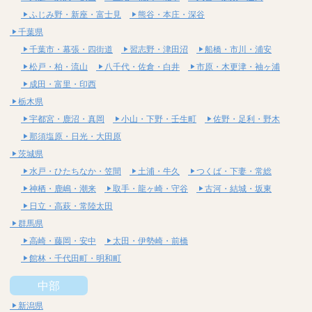
ふじみ野・新座・富士見
熊谷・本庄・深谷
千葉県
千葉市・幕張・四街道
習志野・津田沼
船橋・市川・浦安
松戸・柏・流山
八千代・佐倉・白井
市原・木更津・袖ヶ浦
成田・富里・印西
栃木県
宇都宮・鹿沼・真岡
小山・下野・壬生町
佐野・足利・野木
那須塩原・日光・大田原
茨城県
水戸・ひたちなか・笠間
土浦・牛久
つくば・下妻・常総
神栖・鹿嶋・潮来
取手・龍ヶ崎・守谷
古河・結城・坂東
日立・高萩・常陸太田
群馬県
高崎・藤岡・安中
太田・伊勢崎・前橋
館林・千代田町・明和町
中部
新潟県