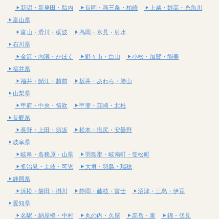
新潟・新発田・胎内
長岡・燕三条・柏崎
上越・妙高・糸魚川
富山県
富山・滑川・砺波
高岡・氷見・射水
石川県
金沢・内灘・かほく
野々市・白山
小松・加賀・能美
福井県
福井・鯖江・越前
坂井・あわら・勝山
山梨県
甲府・中央・笛吹
甲斐・韮崎・北杜
長野県
長野・上田・須坂
松本・塩尻・安曇野
岐阜県
岐阜・各務原・山県
羽島郡・岐南町・笠松町
多治見・土岐・可児
大垣・羽島・瑞穂
静岡県
浜松・磐田・掛川
静岡・藤枝・富士
沼津・三島・伊豆
愛知県
名駅・納屋橋・中村
丸の内・久屋
高岳・泉
錦・伏見