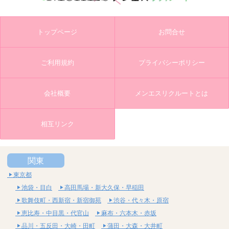
トップページ
お問合せ
ご利用規約
プライバシーポリシー
会社概要
メンエスリクルートとは
相互リンク
関東
東京都
池袋・目白
高田馬場・新大久保・早稲田
歌舞伎町・西新宿・新宿御苑
渋谷・代々木・原宿
恵比寿・中目黒・代官山
麻布・六本木・赤坂
品川・五反田・大崎・田町
蒲田・大森・大井町