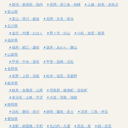
新潟・新発田・胎内
長岡・燕三条・柏崎
上越・妙高・糸魚川
富山県
富山・滑川・砺波
高岡・氷見・射水
石川県
金沢・内灘・かほく
野々市・白山
小松・加賀・能美
福井県
福井・鯖江・越前
坂井・あわら・勝山
山梨県
甲府・中央・笛吹
甲斐・韮崎・北杜
長野県
長野・上田・須坂
松本・塩尻・安曇野
岐阜県
岐阜・各務原・山県
羽島郡・岐南町・笠松町
多治見・土岐・可児
大垣・羽島・瑞穂
静岡県
浜松・磐田・掛川
静岡・藤枝・富士
沼津・三島・伊豆
愛知県
名駅・納屋橋・中村
丸の内・久屋
高岳・泉
錦・伏見