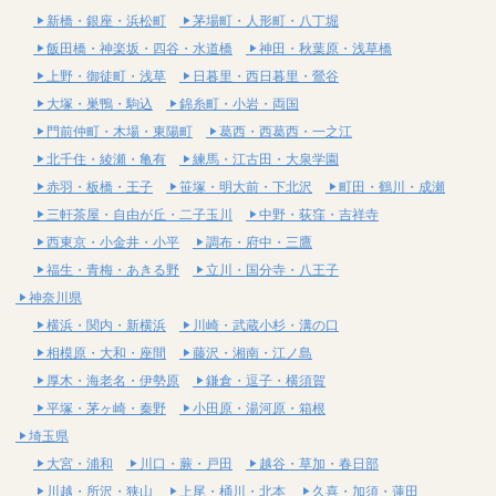
新橋・銀座・浜松町
茅場町・人形町・八丁堀
飯田橋・神楽坂・四谷・水道橋
神田・秋葉原・浅草橋
上野・御徒町・浅草
日暮里・西日暮里・鶯谷
大塚・巣鴨・駒込
錦糸町・小岩・両国
門前仲町・木場・東陽町
葛西・西葛西・一之江
北千住・綾瀬・亀有
練馬・江古田・大泉学園
赤羽・板橋・王子
笹塚・明大前・下北沢
町田・鶴川・成瀬
三軒茶屋・自由が丘・二子玉川
中野・荻窪・吉祥寺
西東京・小金井・小平
調布・府中・三鷹
福生・青梅・あきる野
立川・国分寺・八王子
神奈川県
横浜・関内・新横浜
川崎・武蔵小杉・溝の口
相模原・大和・座間
藤沢・湘南・江ノ島
厚木・海老名・伊勢原
鎌倉・逗子・横須賀
平塚・茅ヶ崎・秦野
小田原・湯河原・箱根
埼玉県
大宮・浦和
川口・蕨・戸田
越谷・草加・春日部
川越・所沢・狭山
上尾・桶川・北本
久喜・加須・蓮田