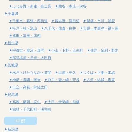
ふじみ野・新座・富士見
熊谷・本庄・深谷
千葉県
千葉市・幕張・四街道
習志野・津田沼
船橋・市川・浦安
松戸・柏・流山
八千代・佐倉・白井
市原・木更津・袖ヶ浦
成田・富里・印西
栃木県
宇都宮・鹿沼・真岡
小山・下野・壬生町
佐野・足利・野木
那須塩原・日光・大田原
茨城県
水戸・ひたちなか・笠間
土浦・牛久
つくば・下妻・常総
神栖・鹿嶋・潮来
取手・龍ヶ崎・守谷
古河・結城・坂東
日立・高萩・常陸太田
群馬県
高崎・藤岡・安中
太田・伊勢崎・前橋
館林・千代田町・明和町
中部
新潟県