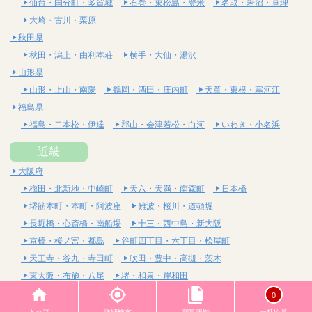
仙台・国分町・多賀城
石巻・東松島・登米
名取・岩沼・亘理
大崎・古川・栗原
秋田県
秋田・潟上・由利本荘
横手・大仙・湯沢
山形県
山形・上山・南陽
鶴岡・酒田・庄内町
天童・東根・寒河江
福島県
福島・二本松・伊達
郡山・会津若松・白河
いわき・小名浜
近畿
大阪府
梅田・北新地・中崎町
天六・天満・南森町
日本橋
堺筋本町・本町・阿波座
難波・桜川・道頓堀
長堀橋・心斎橋・南船場
十三・西中島・新大阪
京橋・桜ノ宮・都島
谷町四丁目・六丁目・松屋町
天王寺・谷九・寺田町
吹田・豊中・高槻・茨木
東大阪・布施・八尾
堺・和泉・岸和田
京都府
0
四条烏丸・河原町・祇園四条
烏丸御池・三条・京都市役所前
トップ
詳細検索
閲覧履歴
一括応募