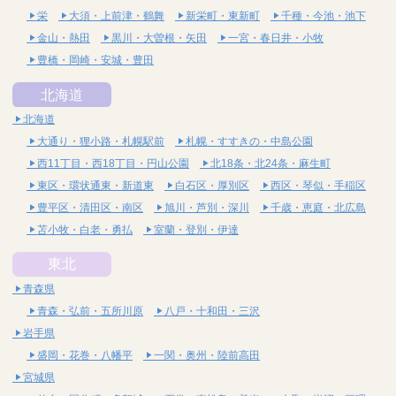
栄
大須・上前津・鶴舞
新栄町・東新町
千種・今池・池下
金山・熱田
黒川・大曽根・矢田
一宮・春日井・小牧
豊橋・岡崎・安城・豊田
北海道
北海道
大通り・狸小路・札幌駅前
札幌・すすきの・中島公園
西11丁目・西18丁目・円山公園
北18条・北24条・麻生町
東区・環状通東・新道東
白石区・厚別区
西区・琴似・手稲区
豊平区・清田区・南区
旭川・芦別・深川
千歳・恵庭・北広島
苫小牧・白老・勇払
室蘭・登別・伊達
東北
青森県
青森・弘前・五所川原
八戸・十和田・三沢
岩手県
盛岡・花巻・八幡平
一関・奥州・陸前高田
宮城県