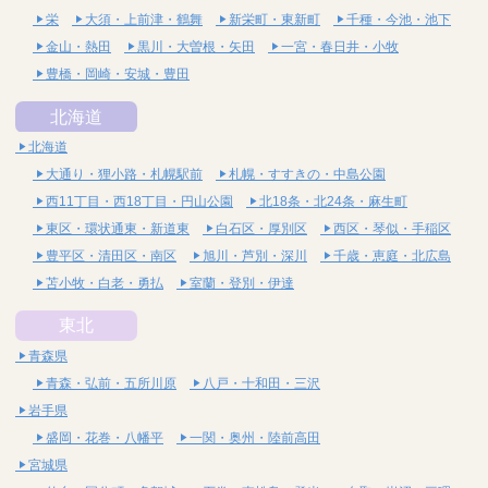
栄
大須・上前津・鶴舞
新栄町・東新町
千種・今池・池下
金山・熱田
黒川・大曽根・矢田
一宮・春日井・小牧
豊橋・岡崎・安城・豊田
北海道
北海道
大通り・狸小路・札幌駅前
札幌・すすきの・中島公園
西11丁目・西18丁目・円山公園
北18条・北24条・麻生町
東区・環状通東・新道東
白石区・厚別区
西区・琴似・手稲区
豊平区・清田区・南区
旭川・芦別・深川
千歳・恵庭・北広島
苫小牧・白老・勇払
室蘭・登別・伊達
東北
青森県
青森・弘前・五所川原
八戸・十和田・三沢
岩手県
盛岡・花巻・八幡平
一関・奥州・陸前高田
宮城県