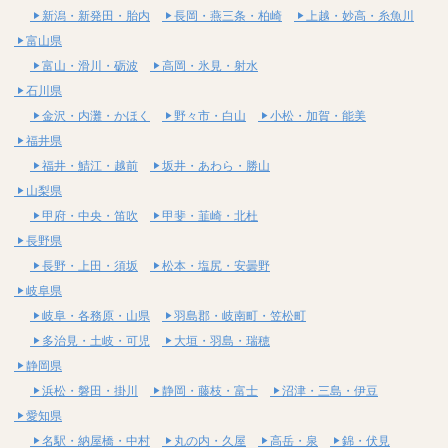
新潟・新発田・胎内
長岡・燕三条・柏崎
上越・妙高・糸魚川
富山県
富山・滑川・砺波
高岡・氷見・射水
石川県
金沢・内灘・かほく
野々市・白山
小松・加賀・能美
福井県
福井・鯖江・越前
坂井・あわら・勝山
山梨県
甲府・中央・笛吹
甲斐・韮崎・北杜
長野県
長野・上田・須坂
松本・塩尻・安曇野
岐阜県
岐阜・各務原・山県
羽島郡・岐南町・笠松町
多治見・土岐・可児
大垣・羽島・瑞穂
静岡県
浜松・磐田・掛川
静岡・藤枝・富士
沼津・三島・伊豆
愛知県
名駅・納屋橋・中村
丸の内・久屋
高岳・泉
錦・伏見