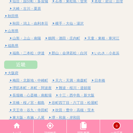
仙台・国分町・多賀城
石巻・東松島・登米
名取・岩沼・亘理
大崎・古川・栗原
秋田県
秋田・潟上・由利本荘
横手・大仙・湯沢
山形県
山形・上山・南陽
鶴岡・酒田・庄内町
天童・東根・寒河江
福島県
福島・二本松・伊達
郡山・会津若松・白河
いわき・小名浜
近畿
大阪府
梅田・北新地・中崎町
天六・天満・南森町
日本橋
堺筋本町・本町・阿波座
難波・桜川・道頓堀
長堀橋・心斎橋・南船場
十三・西中島・新大阪
京橋・桜ノ宮・都島
谷町四丁目・六丁目・松屋町
天王寺・谷九・寺田町
吹田・豊中・高槻・茨木
東大阪・布施・八尾
堺・和泉・岸和田
京都府
0
四条烏丸・河原町・祇園四条
烏丸御池・三条・京都市役所前
トップ
詳細検索
閲覧履歴
一括応募