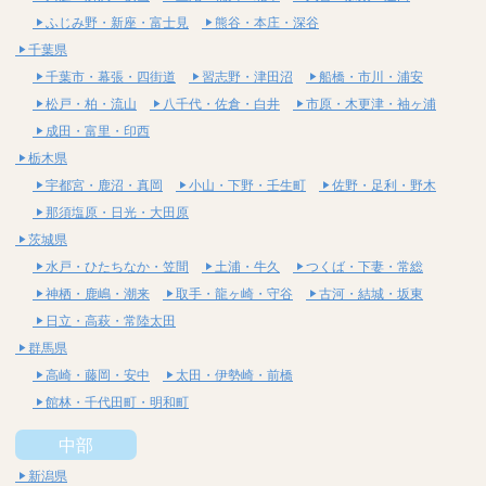
ふじみ野・新座・富士見
熊谷・本庄・深谷
千葉県
千葉市・幕張・四街道
習志野・津田沼
船橋・市川・浦安
松戸・柏・流山
八千代・佐倉・白井
市原・木更津・袖ヶ浦
成田・富里・印西
栃木県
宇都宮・鹿沼・真岡
小山・下野・壬生町
佐野・足利・野木
那須塩原・日光・大田原
茨城県
水戸・ひたちなか・笠間
土浦・牛久
つくば・下妻・常総
神栖・鹿嶋・潮来
取手・龍ヶ崎・守谷
古河・結城・坂東
日立・高萩・常陸太田
群馬県
高崎・藤岡・安中
太田・伊勢崎・前橋
館林・千代田町・明和町
中部
新潟県