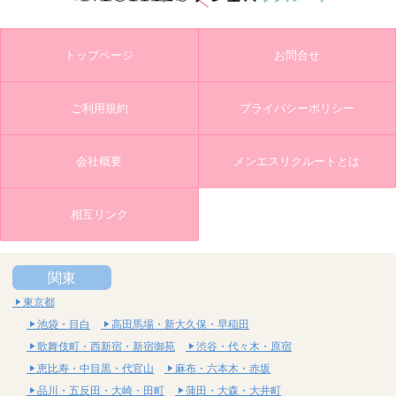
トップページ
お問合せ
ご利用規約
プライバシーポリシー
会社概要
メンエスリクルートとは
相互リンク
関東
東京都
池袋・目白
高田馬場・新大久保・早稲田
歌舞伎町・西新宿・新宿御苑
渋谷・代々木・原宿
恵比寿・中目黒・代官山
麻布・六本木・赤坂
品川・五反田・大崎・田町
蒲田・大森・大井町