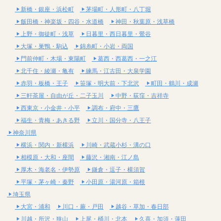
新橋・銀座・浜松町
茅場町・人形町・八丁堀
飯田橋・神楽坂・四谷・水道橋
神田・秋葉原・浅草橋
上野・御徒町・浅草
日暮里・西日暮里・鶯谷
大塚・巣鴨・駒込
錦糸町・小岩・両国
門前仲町・木場・東陽町
葛西・西葛西・一之江
北千住・綾瀬・亀有
練馬・江古田・大泉学園
赤羽・板橋・王子
笹塚・明大前・下北沢
町田・鶴川・成瀬
三軒茶屋・自由が丘・二子玉川
中野・荻窪・吉祥寺
西東京・小金井・小平
調布・府中・三鷹
福生・青梅・あきる野
立川・国分寺・八王子
神奈川県
横浜・関内・新横浜
川崎・武蔵小杉・溝の口
相模原・大和・座間
藤沢・湘南・江ノ島
厚木・海老名・伊勢原
鎌倉・逗子・横須賀
平塚・茅ヶ崎・秦野
小田原・湯河原・箱根
埼玉県
大宮・浦和
川口・蕨・戸田
越谷・草加・春日部
川越・所沢・狭山
上尾・桶川・北本
久喜・加須・蓮田