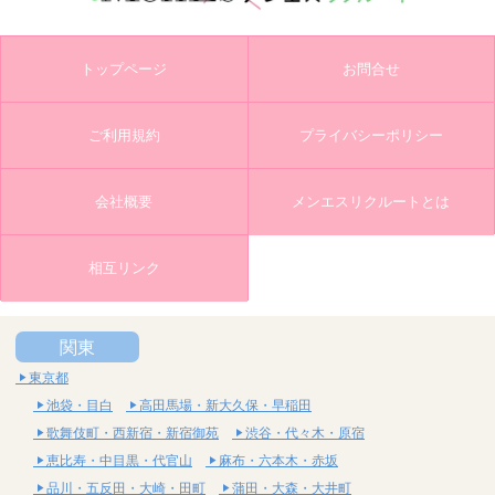
トップページ
お問合せ
ご利用規約
プライバシーポリシー
会社概要
メンエスリクルートとは
相互リンク
関東
東京都
池袋・目白
高田馬場・新大久保・早稲田
歌舞伎町・西新宿・新宿御苑
渋谷・代々木・原宿
恵比寿・中目黒・代官山
麻布・六本木・赤坂
品川・五反田・大崎・田町
蒲田・大森・大井町