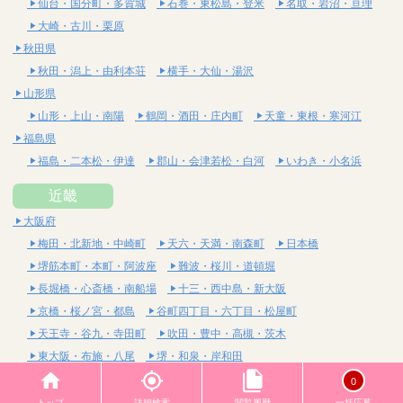
仙台・国分町・多賀城
石巻・東松島・登米
名取・岩沼・亘理
大崎・古川・栗原
秋田県
秋田・潟上・由利本荘
横手・大仙・湯沢
山形県
山形・上山・南陽
鶴岡・酒田・庄内町
天童・東根・寒河江
福島県
福島・二本松・伊達
郡山・会津若松・白河
いわき・小名浜
近畿
大阪府
梅田・北新地・中崎町
天六・天満・南森町
日本橋
堺筋本町・本町・阿波座
難波・桜川・道頓堀
長堀橋・心斎橋・南船場
十三・西中島・新大阪
京橋・桜ノ宮・都島
谷町四丁目・六丁目・松屋町
天王寺・谷九・寺田町
吹田・豊中・高槻・茨木
東大阪・布施・八尾
堺・和泉・岸和田
京都府
0
四条烏丸・河原町・祇園四条
烏丸御池・三条・京都市役所前
トップ
詳細検索
閲覧履歴
一括応募