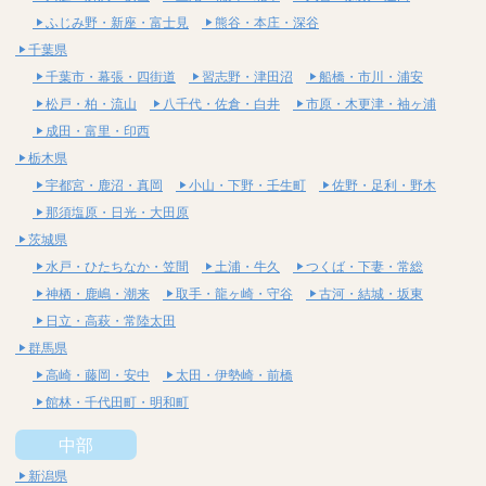
ふじみ野・新座・富士見
熊谷・本庄・深谷
千葉県
千葉市・幕張・四街道
習志野・津田沼
船橋・市川・浦安
松戸・柏・流山
八千代・佐倉・白井
市原・木更津・袖ヶ浦
成田・富里・印西
栃木県
宇都宮・鹿沼・真岡
小山・下野・壬生町
佐野・足利・野木
那須塩原・日光・大田原
茨城県
水戸・ひたちなか・笠間
土浦・牛久
つくば・下妻・常総
神栖・鹿嶋・潮来
取手・龍ヶ崎・守谷
古河・結城・坂東
日立・高萩・常陸太田
群馬県
高崎・藤岡・安中
太田・伊勢崎・前橋
館林・千代田町・明和町
中部
新潟県