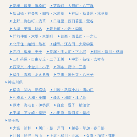
新橋・銀座・浜松町
茅場町・人形町・八丁堀
飯田橋・神楽坂・四谷・水道橋
神田・秋葉原・浅草橋
上野・御徒町・浅草
日暮里・西日暮里・鶯谷
大塚・巣鴨・駒込
錦糸町・小岩・両国
門前仲町・木場・東陽町
葛西・西葛西・一之江
北千住・綾瀬・亀有
練馬・江古田・大泉学園
赤羽・板橋・王子
笹塚・明大前・下北沢
町田・鶴川・成瀬
三軒茶屋・自由が丘・二子玉川
中野・荻窪・吉祥寺
西東京・小金井・小平
調布・府中・三鷹
福生・青梅・あきる野
立川・国分寺・八王子
神奈川県
横浜・関内・新横浜
川崎・武蔵小杉・溝の口
相模原・大和・座間
藤沢・湘南・江ノ島
厚木・海老名・伊勢原
鎌倉・逗子・横須賀
平塚・茅ヶ崎・秦野
小田原・湯河原・箱根
埼玉県
大宮・浦和
川口・蕨・戸田
越谷・草加・春日部
川越・所沢・狭山
上尾・桶川・北本
久喜・加須・蓮田