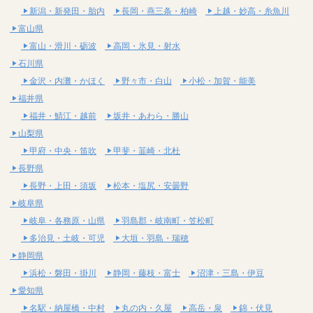
新潟・新発田・胎内
長岡・燕三条・柏崎
上越・妙高・糸魚川
富山県
富山・滑川・砺波
高岡・氷見・射水
石川県
金沢・内灘・かほく
野々市・白山
小松・加賀・能美
福井県
福井・鯖江・越前
坂井・あわら・勝山
山梨県
甲府・中央・笛吹
甲斐・韮崎・北杜
長野県
長野・上田・須坂
松本・塩尻・安曇野
岐阜県
岐阜・各務原・山県
羽島郡・岐南町・笠松町
多治見・土岐・可児
大垣・羽島・瑞穂
静岡県
浜松・磐田・掛川
静岡・藤枝・富士
沼津・三島・伊豆
愛知県
名駅・納屋橋・中村
丸の内・久屋
高岳・泉
錦・伏見