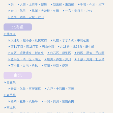
栄
大須・上前津・鶴舞
新栄町・東新町
千種・今池・池下
金山・熱田
黒川・大曽根・矢田
一宮・春日井・小牧
豊橋・岡崎・安城・豊田
北海道
北海道
大通り・狸小路・札幌駅前
札幌・すすきの・中島公園
西11丁目・西18丁目・円山公園
北18条・北24条・麻生町
東区・環状通東・新道東
白石区・厚別区
西区・琴似・手稲区
豊平区・清田区・南区
旭川・芦別・深川
千歳・恵庭・北広島
苫小牧・白老・勇払
室蘭・登別・伊達
東北
青森県
青森・弘前・五所川原
八戸・十和田・三沢
岩手県
盛岡・花巻・八幡平
一関・奥州・陸前高田
宮城県