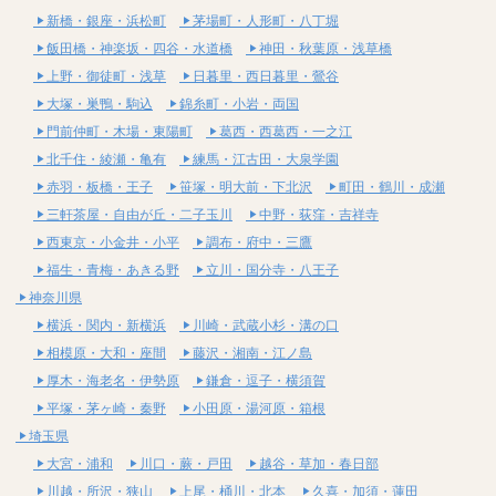
新橋・銀座・浜松町
茅場町・人形町・八丁堀
飯田橋・神楽坂・四谷・水道橋
神田・秋葉原・浅草橋
上野・御徒町・浅草
日暮里・西日暮里・鶯谷
大塚・巣鴨・駒込
錦糸町・小岩・両国
門前仲町・木場・東陽町
葛西・西葛西・一之江
北千住・綾瀬・亀有
練馬・江古田・大泉学園
赤羽・板橋・王子
笹塚・明大前・下北沢
町田・鶴川・成瀬
三軒茶屋・自由が丘・二子玉川
中野・荻窪・吉祥寺
西東京・小金井・小平
調布・府中・三鷹
福生・青梅・あきる野
立川・国分寺・八王子
神奈川県
横浜・関内・新横浜
川崎・武蔵小杉・溝の口
相模原・大和・座間
藤沢・湘南・江ノ島
厚木・海老名・伊勢原
鎌倉・逗子・横須賀
平塚・茅ヶ崎・秦野
小田原・湯河原・箱根
埼玉県
大宮・浦和
川口・蕨・戸田
越谷・草加・春日部
川越・所沢・狭山
上尾・桶川・北本
久喜・加須・蓮田