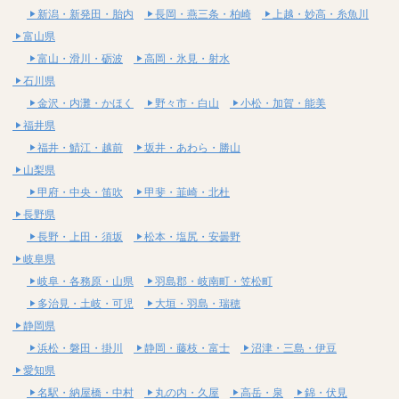
新潟・新発田・胎内
長岡・燕三条・柏崎
上越・妙高・糸魚川
富山県
富山・滑川・砺波
高岡・氷見・射水
石川県
金沢・内灘・かほく
野々市・白山
小松・加賀・能美
福井県
福井・鯖江・越前
坂井・あわら・勝山
山梨県
甲府・中央・笛吹
甲斐・韮崎・北杜
長野県
長野・上田・須坂
松本・塩尻・安曇野
岐阜県
岐阜・各務原・山県
羽島郡・岐南町・笠松町
多治見・土岐・可児
大垣・羽島・瑞穂
静岡県
浜松・磐田・掛川
静岡・藤枝・富士
沼津・三島・伊豆
愛知県
名駅・納屋橋・中村
丸の内・久屋
高岳・泉
錦・伏見