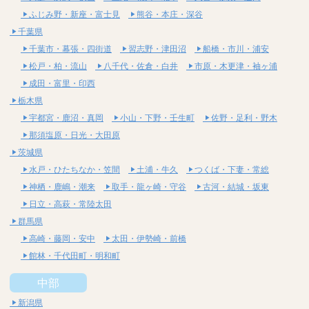
ふじみ野・新座・富士見
熊谷・本庄・深谷
千葉県
千葉市・幕張・四街道
習志野・津田沼
船橋・市川・浦安
松戸・柏・流山
八千代・佐倉・白井
市原・木更津・袖ヶ浦
成田・富里・印西
栃木県
宇都宮・鹿沼・真岡
小山・下野・壬生町
佐野・足利・野木
那須塩原・日光・大田原
茨城県
水戸・ひたちなか・笠間
土浦・牛久
つくば・下妻・常総
神栖・鹿嶋・潮来
取手・龍ヶ崎・守谷
古河・結城・坂東
日立・高萩・常陸太田
群馬県
高崎・藤岡・安中
太田・伊勢崎・前橋
館林・千代田町・明和町
中部
新潟県