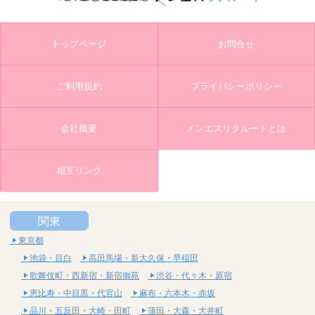
トップページ
お問合せ
ご利用規約
プライバシーポリシー
会社概要
メンエスリクルートとは
相互リンク
関東
東京都
池袋・目白
高田馬場・新大久保・早稲田
歌舞伎町・西新宿・新宿御苑
渋谷・代々木・原宿
恵比寿・中目黒・代官山
麻布・六本木・赤坂
品川・五反田・大崎・田町
蒲田・大森・大井町