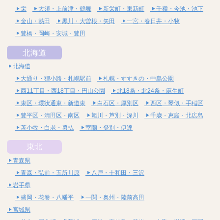
栄
大須・上前津・鶴舞
新栄町・東新町
千種・今池・池下
金山・熱田
黒川・大曽根・矢田
一宮・春日井・小牧
豊橋・岡崎・安城・豊田
北海道
北海道
大通り・狸小路・札幌駅前
札幌・すすきの・中島公園
西11丁目・西18丁目・円山公園
北18条・北24条・麻生町
東区・環状通東・新道東
白石区・厚別区
西区・琴似・手稲区
豊平区・清田区・南区
旭川・芦別・深川
千歳・恵庭・北広島
苫小牧・白老・勇払
室蘭・登別・伊達
東北
青森県
青森・弘前・五所川原
八戸・十和田・三沢
岩手県
盛岡・花巻・八幡平
一関・奥州・陸前高田
宮城県