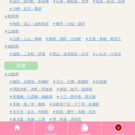
仙台・国分町・多賀城
石巻・東松島・登米
名取・岩沼・亘理
大崎・古川・栗原
秋田県
秋田・潟上・由利本荘
横手・大仙・湯沢
山形県
山形・上山・南陽
鶴岡・酒田・庄内町
天童・東根・寒河江
福島県
福島・二本松・伊達
郡山・会津若松・白河
いわき・小名浜
近畿
大阪府
梅田・北新地・中崎町
天六・天満・南森町
日本橋
堺筋本町・本町・阿波座
難波・桜川・道頓堀
長堀橋・心斎橋・南船場
十三・西中島・新大阪
京橋・桜ノ宮・都島
谷町四丁目・六丁目・松屋町
天王寺・谷九・寺田町
吹田・豊中・高槻・茨木
東大阪・布施・八尾
堺・和泉・岸和田
京都府
0
四条烏丸・河原町・祇園四条
烏丸御池・三条・京都市役所前
トップ
詳細検索
閲覧履歴
一括応募