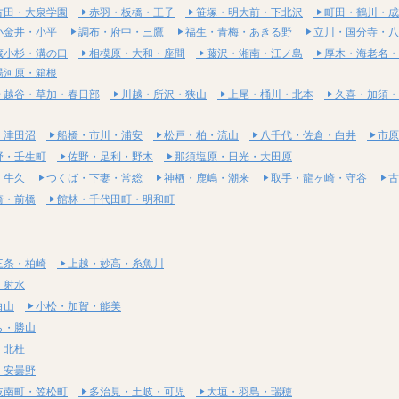
古田・大泉学園
赤羽・板橋・王子
笹塚・明大前・下北沢
町田・鶴川・成
小金井・小平
調布・府中・三鷹
福生・青梅・あきる野
立川・国分寺・八
蔵小杉・溝の口
相模原・大和・座間
藤沢・湘南・江ノ島
厚木・海老名・
湯河原・箱根
越谷・草加・春日部
川越・所沢・狭山
上尾・桶川・北本
久喜・加須・
・津田沼
船橋・市川・浦安
松戸・柏・流山
八千代・佐倉・白井
市原
野・壬生町
佐野・足利・野木
那須塩原・日光・大田原
・牛久
つくば・下妻・常総
神栖・鹿嶋・潮来
取手・龍ヶ崎・守谷
古
崎・前橋
館林・千代田町・明和町
三条・柏崎
上越・妙高・糸魚川
・射水
白山
小松・加賀・能美
ら・勝山
・北杜
・安曇野
岐南町・笠松町
多治見・土岐・可児
大垣・羽島・瑞穂