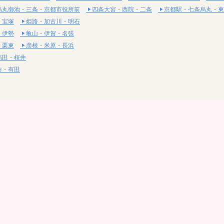
烏丸御池・三条・京都市役所前
四条大宮・西院・二条
京都駅・七条烏丸・東
・宝塚
姫路・加古川・明石
・伊勢
亀山・伊賀・名張
・栗東
彦根・米原・長浜
高田・桜井
坊・有田
・湯梨浜
社・浅口
尾道・三原
呉・東広島・竹原
・岩国
下関・長門・美祢
・小松島
通寺・観音寺
・西条・四国中央
今治・東温・伊予