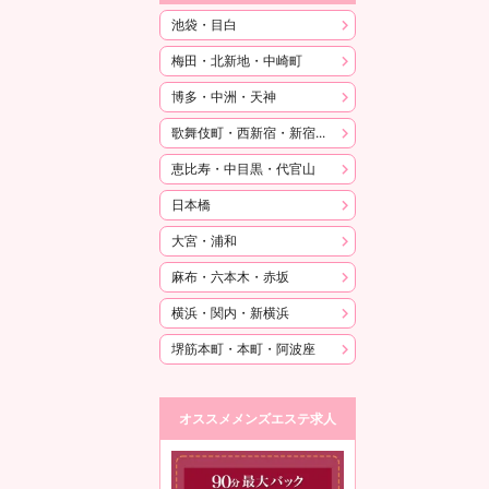
池袋・目白
梅田・北新地・中崎町
博多・中洲・天神
歌舞伎町・西新宿・新宿御苑
恵比寿・中目黒・代官山
日本橋
大宮・浦和
麻布・六本木・赤坂
横浜・関内・新横浜
堺筋本町・本町・阿波座
オススメメンズエステ求人