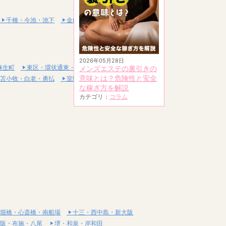
千種・今池・池下
金山・熱田
2026年05月28日
麻生町
東区・環状通東・新道東
メンズエステの裏引きの
意味とは？危険性と安全
苫小牧・白老・勇払
室蘭・登別・伊達
な稼ぎ方を解説
カテゴリ：
コラム
堀橋・心斎橋・南船場
十三・西中島・新大阪
阪・布施・八尾
堺・和泉・岸和田