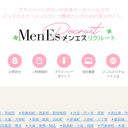
プライベートサロンや出張マッサージなどの
メンズエステ（メンエス）で働きたい方ための求人サイト。
お問合せ
ご利用規約
プライバシー
会社概要
メンエスリクル
ポリシー
ートとは
保・早稲田
歌舞伎町・西新宿・新宿御苑
渋谷・代々木・原宿
恵比寿・中
田・大森・大井町
新橋・銀座・浜松町
茅場町・人形町・八丁堀
飯田橋・
西日暮里・鶯谷
大塚・巣鴨・駒込
錦糸町・小岩・両国
門前仲町・木場・