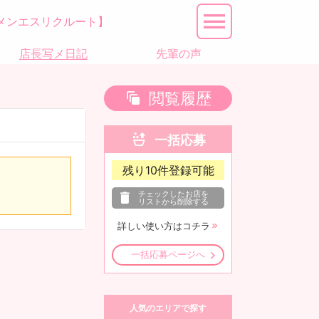
メンエスリクルート】
店長写メ日記
先輩の声
閲覧履歴
一括応募
残り
10
件登録可能
チェックしたお店を
リストから削除する
詳しい使い方はコチラ
一括応募ページへ
人気のエリアで探す