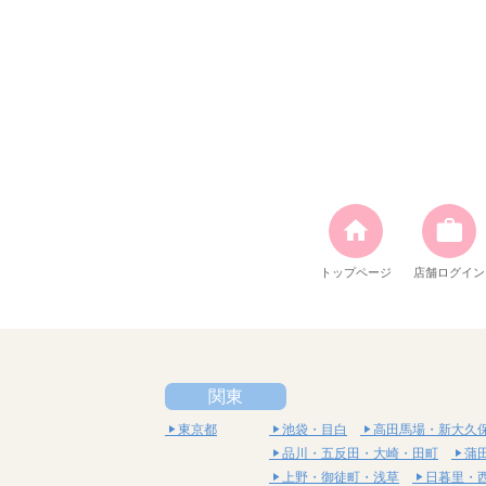
トップページ
店舗ログイン
関東
東京都
池袋・目白
高田馬場・新大久
品川・五反田・大崎・田町
蒲
上野・御徒町・浅草
日暮里・