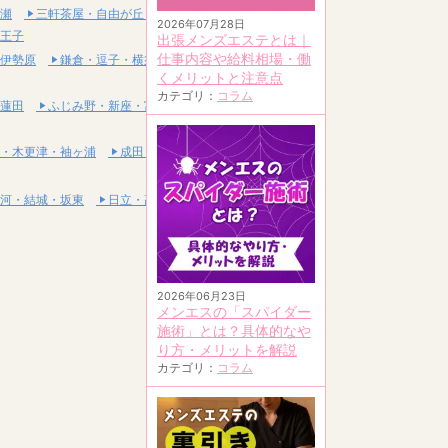
瀬
三軒茶屋・自由が丘・二子玉川
2026年07月28日
王子
出張メンズエステとは｜
仕事内容や給料相場・働
伊勢原
鎌倉・逗子・横須賀
くメリットと注意点
カテゴリ：
コラム
蓮田
ふじみ野・新座・富士見
・木更津・袖ヶ浦
成田・富里・印西
河・結城・坂東
日立・高萩・常陸太田
2026年06月23日
メンエスの「スパイダー
施術」とは？具体的なや
り方・メリットを解説
カテゴリ：
コラム