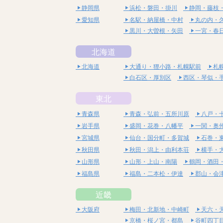
静岡県
浜松・磐田・掛川
静岡・藤枝
愛知県
名駅・納屋橋・中村
丸の内・
黒川・大曽根・矢田
一宮・春
北海道
北海道
大通り・狸小路・札幌駅前
札
白石区・厚別区
西区・琴似・
東北
青森県
青森・弘前・五所川原
八戸・
岩手県
盛岡・花巻・八幡平
一関・奥
宮城県
仙台・国分町・多賀城
石巻・
秋田県
秋田・潟上・由利本荘
横手・
山形県
山形・上山・南陽
鶴岡・酒田
福島県
福島・二本松・伊達
郡山・会
近畿
大阪府
梅田・北新地・中崎町
天六・
京橋・桜ノ宮・都島
谷町四丁