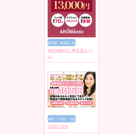
飯田橋・神楽坂・四
AROMAntic 神楽坂ルー
谷・水道橋
ム
練馬・江古田・大泉
ZERO SPA
学園