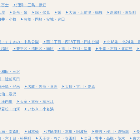
・富士
沼津・三島・伊豆
久屋
高岳・泉
錦・伏見
栄
大須・上前津・鶴舞
新栄町・東新町
日井・小牧
豊橋・岡崎・安城・豊田
幌・すすきの・中島公園
西11丁目・西18丁目・円山公園
北18条・北24条・
手稲区
豊平区・清田区・南区
旭川・芦別・深川
千歳・恵庭・北広島
十和田・三沢
州・陸前高田
東松島・登米
名取・岩沼・亘理
大崎・古川・栗原
大仙・湯沢
・庄内町
天童・東根・寒河江
津若松・白河
いわき・小名浜
天満・南森町
日本橋
堺筋本町・本町・阿波座
難波・桜川・道頓堀
長
目・六丁目・松屋町
天王寺・谷九・寺田町
吹田・豊中・高槻・茨木
東大