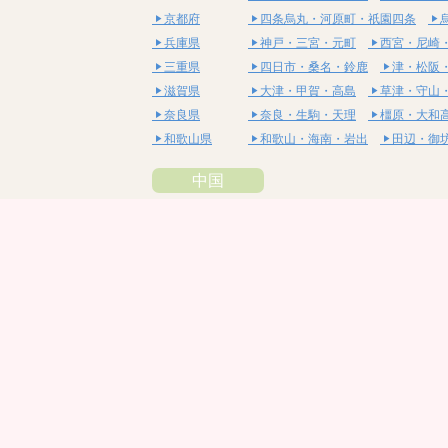
京都府
四条烏丸・河原町・祇園四条
兵庫県
神戸・三宮・元町
西宮・尼崎
三重県
四日市・桑名・鈴鹿
津・松阪
滋賀県
大津・甲賀・高島
草津・守山
奈良県
奈良・生駒・天理
橿原・大和
和歌山県
和歌山・海南・岩出
田辺・御
中国
鳥取県
米子・皆生・境港
鳥取・倉吉
島根県
松江・安来
出雲・雲南・大田
岡山県
岡山・備前・瀬戸内
倉敷・総
広島県
広島市・流川・薬研堀
福山・
山口県
山口・宇部・防府
周南・下松
四国
徳島県
阿南・那賀・美波
徳島・鳴門
香川県
高松・坂出・さぬき
丸亀・善
愛媛県
松山市・大街道・道後
新居浜