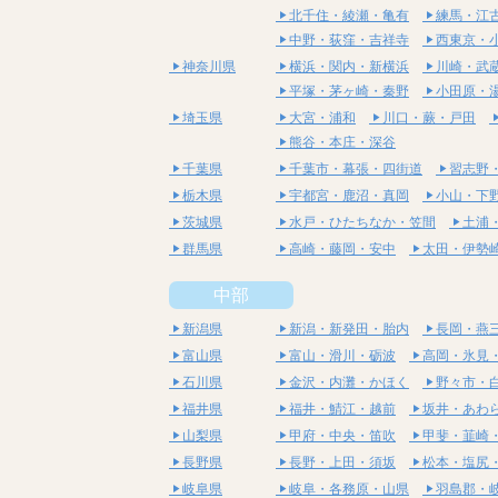
北千住・綾瀬・亀有
練馬・江
中野・荻窪・吉祥寺
西東京・
神奈川県
横浜・関内・新横浜
川崎・武
平塚・茅ヶ崎・秦野
小田原・
埼玉県
大宮・浦和
川口・蕨・戸田
熊谷・本庄・深谷
千葉県
千葉市・幕張・四街道
習志野
栃木県
宇都宮・鹿沼・真岡
小山・下
茨城県
水戸・ひたちなか・笠間
土浦
群馬県
高崎・藤岡・安中
太田・伊勢
中部
新潟県
新潟・新発田・胎内
長岡・燕
富山県
富山・滑川・砺波
高岡・氷見
石川県
金沢・内灘・かほく
野々市・
福井県
福井・鯖江・越前
坂井・あわ
山梨県
甲府・中央・笛吹
甲斐・韮崎
長野県
長野・上田・須坂
松本・塩尻
岐阜県
岐阜・各務原・山県
羽島郡・