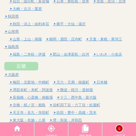
仙台・国分町・多賀城
石巻・東松島・登米
名取・岩沼・亘理
大崎・古川・栗原
秋田県
秋田・潟上・由利本荘
横手・大仙・湯沢
山形県
山形・上山・南陽
鶴岡・酒田・庄内町
天童・東根・寒河江
福島県
福島・二本松・伊達
郡山・会津若松・白河
いわき・小名浜
近畿
大阪府
梅田・北新地・中崎町
天六・天満・南森町
日本橋
堺筋本町・本町・阿波座
難波・桜川・道頓堀
長堀橋・心斎橋・南船場
十三・西中島・新大阪
京橋・桜ノ宮・都島
谷町四丁目・六丁目・松屋町
天王寺・谷九・寺田町
吹田・豊中・高槻・茨木
東大阪・布施・八尾
堺・和泉・岸和田
京都府
0
四条烏丸・河原町・祇園四条
烏丸御池・三条・京都市役所前
トップ
詳細検索
閲覧履歴
一括応募