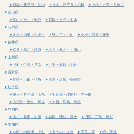
新潟・新発田・胎内
長岡・燕三条・柏崎
上越・妙高・糸魚川
富山県
富山・滑川・砺波
高岡・氷見・射水
石川県
金沢・内灘・かほく
野々市・白山
小松・加賀・能美
福井県
福井・鯖江・越前
坂井・あわら・勝山
山梨県
甲府・中央・笛吹
甲斐・韮崎・北杜
長野県
長野・上田・須坂
松本・塩尻・安曇野
岐阜県
岐阜・各務原・山県
羽島郡・岐南町・笠松町
多治見・土岐・可児
大垣・羽島・瑞穂
静岡県
浜松・磐田・掛川
静岡・藤枝・富士
沼津・三島・伊豆
愛知県
名駅・納屋橋・中村
丸の内・久屋
高岳・泉
錦・伏見