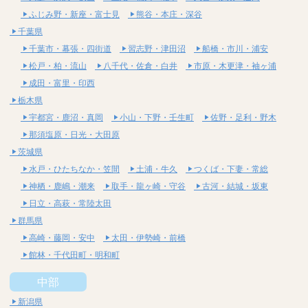
ふじみ野・新座・富士見
熊谷・本庄・深谷
千葉県
千葉市・幕張・四街道
習志野・津田沼
船橋・市川・浦安
松戸・柏・流山
八千代・佐倉・白井
市原・木更津・袖ヶ浦
成田・富里・印西
栃木県
宇都宮・鹿沼・真岡
小山・下野・壬生町
佐野・足利・野木
那須塩原・日光・大田原
茨城県
水戸・ひたちなか・笠間
土浦・牛久
つくば・下妻・常総
神栖・鹿嶋・潮来
取手・龍ヶ崎・守谷
古河・結城・坂東
日立・高萩・常陸太田
群馬県
高崎・藤岡・安中
太田・伊勢崎・前橋
館林・千代田町・明和町
中部
新潟県