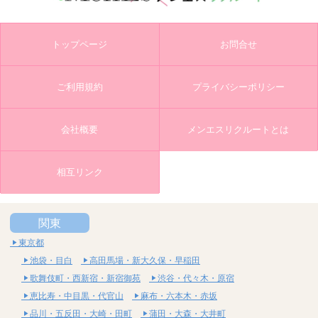
トップページ
お問合せ
ご利用規約
プライバシーポリシー
会社概要
メンエスリクルートとは
相互リンク
関東
東京都
池袋・目白
高田馬場・新大久保・早稲田
歌舞伎町・西新宿・新宿御苑
渋谷・代々木・原宿
恵比寿・中目黒・代官山
麻布・六本木・赤坂
品川・五反田・大崎・田町
蒲田・大森・大井町