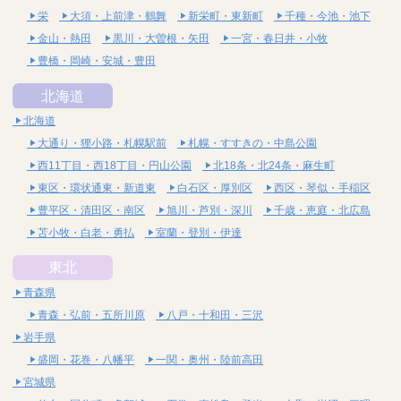
栄
大須・上前津・鶴舞
新栄町・東新町
千種・今池・池下
金山・熱田
黒川・大曽根・矢田
一宮・春日井・小牧
豊橋・岡崎・安城・豊田
北海道
北海道
大通り・狸小路・札幌駅前
札幌・すすきの・中島公園
西11丁目・西18丁目・円山公園
北18条・北24条・麻生町
東区・環状通東・新道東
白石区・厚別区
西区・琴似・手稲区
豊平区・清田区・南区
旭川・芦別・深川
千歳・恵庭・北広島
苫小牧・白老・勇払
室蘭・登別・伊達
東北
青森県
青森・弘前・五所川原
八戸・十和田・三沢
岩手県
盛岡・花巻・八幡平
一関・奥州・陸前高田
宮城県