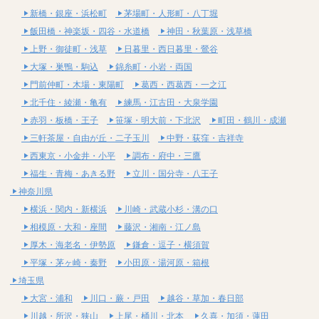
新橋・銀座・浜松町
茅場町・人形町・八丁堀
飯田橋・神楽坂・四谷・水道橋
神田・秋葉原・浅草橋
上野・御徒町・浅草
日暮里・西日暮里・鶯谷
大塚・巣鴨・駒込
錦糸町・小岩・両国
門前仲町・木場・東陽町
葛西・西葛西・一之江
北千住・綾瀬・亀有
練馬・江古田・大泉学園
赤羽・板橋・王子
笹塚・明大前・下北沢
町田・鶴川・成瀬
三軒茶屋・自由が丘・二子玉川
中野・荻窪・吉祥寺
西東京・小金井・小平
調布・府中・三鷹
福生・青梅・あきる野
立川・国分寺・八王子
神奈川県
横浜・関内・新横浜
川崎・武蔵小杉・溝の口
相模原・大和・座間
藤沢・湘南・江ノ島
厚木・海老名・伊勢原
鎌倉・逗子・横須賀
平塚・茅ヶ崎・秦野
小田原・湯河原・箱根
埼玉県
大宮・浦和
川口・蕨・戸田
越谷・草加・春日部
川越・所沢・狭山
上尾・桶川・北本
久喜・加須・蓮田