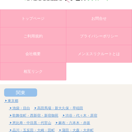
トップページ
お問合せ
ご利用規約
プライバシーポリシー
会社概要
メンエスリクルートとは
相互リンク
関東
東京都
池袋・目白
高田馬場・新大久保・早稲田
歌舞伎町・西新宿・新宿御苑
渋谷・代々木・原宿
恵比寿・中目黒・代官山
麻布・六本木・赤坂
品川・五反田・大崎・田町
蒲田・大森・大井町