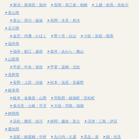
新潟・新発田・胎内
長岡・燕三条・柏崎
上越・妙高・糸魚川
富山県
富山・滑川・砺波
高岡・氷見・射水
石川県
金沢・内灘・かほく
野々市・白山
小松・加賀・能美
福井県
福井・鯖江・越前
坂井・あわら・勝山
山梨県
甲府・中央・笛吹
甲斐・韮崎・北杜
長野県
長野・上田・須坂
松本・塩尻・安曇野
岐阜県
岐阜・各務原・山県
羽島郡・岐南町・笠松町
多治見・土岐・可児
大垣・羽島・瑞穂
静岡県
浜松・磐田・掛川
静岡・藤枝・富士
沼津・三島・伊豆
愛知県
名駅・納屋橋・中村
丸の内・久屋
高岳・泉
錦・伏見