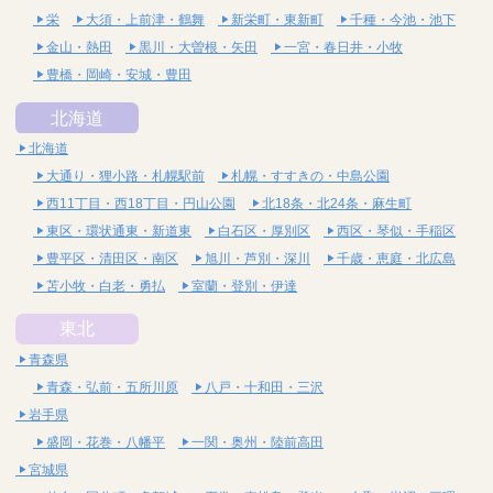
栄
大須・上前津・鶴舞
新栄町・東新町
千種・今池・池下
金山・熱田
黒川・大曽根・矢田
一宮・春日井・小牧
豊橋・岡崎・安城・豊田
北海道
北海道
大通り・狸小路・札幌駅前
札幌・すすきの・中島公園
西11丁目・西18丁目・円山公園
北18条・北24条・麻生町
東区・環状通東・新道東
白石区・厚別区
西区・琴似・手稲区
豊平区・清田区・南区
旭川・芦別・深川
千歳・恵庭・北広島
苫小牧・白老・勇払
室蘭・登別・伊達
東北
青森県
青森・弘前・五所川原
八戸・十和田・三沢
岩手県
盛岡・花巻・八幡平
一関・奥州・陸前高田
宮城県