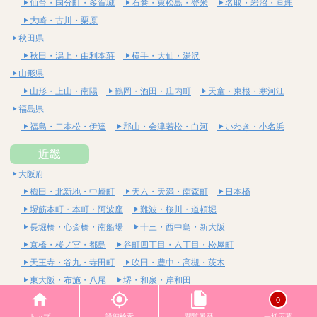
仙台・国分町・多賀城
石巻・東松島・登米
名取・岩沼・亘理
大崎・古川・栗原
秋田県
秋田・潟上・由利本荘
横手・大仙・湯沢
山形県
山形・上山・南陽
鶴岡・酒田・庄内町
天童・東根・寒河江
福島県
福島・二本松・伊達
郡山・会津若松・白河
いわき・小名浜
近畿
大阪府
梅田・北新地・中崎町
天六・天満・南森町
日本橋
堺筋本町・本町・阿波座
難波・桜川・道頓堀
長堀橋・心斎橋・南船場
十三・西中島・新大阪
京橋・桜ノ宮・都島
谷町四丁目・六丁目・松屋町
天王寺・谷九・寺田町
吹田・豊中・高槻・茨木
東大阪・布施・八尾
堺・和泉・岸和田
京都府
0
四条烏丸・河原町・祇園四条
烏丸御池・三条・京都市役所前
トップ
詳細検索
閲覧履歴
一括応募