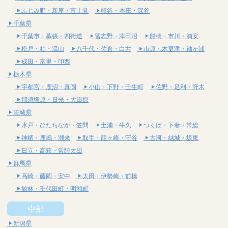
ふじみ野・新座・富士見
熊谷・本庄・深谷
千葉県
千葉市・幕張・四街道
習志野・津田沼
船橋・市川・浦安
松戸・柏・流山
八千代・佐倉・白井
市原・木更津・袖ヶ浦
成田・富里・印西
栃木県
宇都宮・鹿沼・真岡
小山・下野・壬生町
佐野・足利・野木
那須塩原・日光・大田原
茨城県
水戸・ひたちなか・笠間
土浦・牛久
つくば・下妻・常総
神栖・鹿嶋・潮来
取手・龍ヶ崎・守谷
古河・結城・坂東
日立・高萩・常陸太田
群馬県
高崎・藤岡・安中
太田・伊勢崎・前橋
館林・千代田町・明和町
中部
新潟県