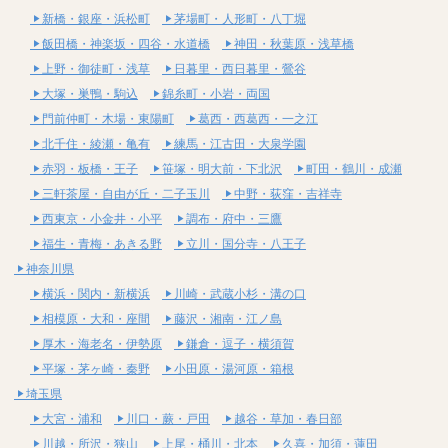
新橋・銀座・浜松町
茅場町・人形町・八丁堀
飯田橋・神楽坂・四谷・水道橋
神田・秋葉原・浅草橋
上野・御徒町・浅草
日暮里・西日暮里・鶯谷
大塚・巣鴨・駒込
錦糸町・小岩・両国
門前仲町・木場・東陽町
葛西・西葛西・一之江
北千住・綾瀬・亀有
練馬・江古田・大泉学園
赤羽・板橋・王子
笹塚・明大前・下北沢
町田・鶴川・成瀬
三軒茶屋・自由が丘・二子玉川
中野・荻窪・吉祥寺
西東京・小金井・小平
調布・府中・三鷹
福生・青梅・あきる野
立川・国分寺・八王子
神奈川県
横浜・関内・新横浜
川崎・武蔵小杉・溝の口
相模原・大和・座間
藤沢・湘南・江ノ島
厚木・海老名・伊勢原
鎌倉・逗子・横須賀
平塚・茅ヶ崎・秦野
小田原・湯河原・箱根
埼玉県
大宮・浦和
川口・蕨・戸田
越谷・草加・春日部
川越・所沢・狭山
上尾・桶川・北本
久喜・加須・蓮田