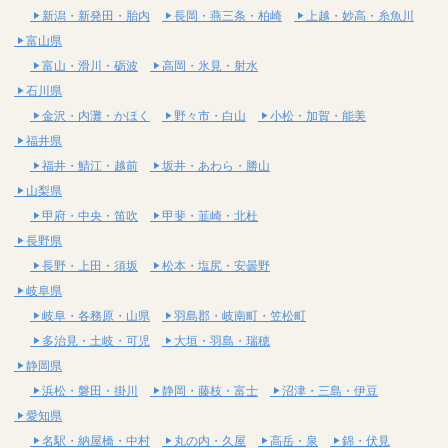
新潟・新発田・胎内
長岡・燕三条・柏崎
上越・妙高・糸魚川
富山県
富山・滑川・砺波
高岡・氷見・射水
石川県
金沢・内灘・かほく
野々市・白山
小松・加賀・能美
福井県
福井・鯖江・越前
坂井・あわら・勝山
山梨県
甲府・中央・笛吹
甲斐・韮崎・北杜
長野県
長野・上田・須坂
松本・塩尻・安曇野
岐阜県
岐阜・各務原・山県
羽島郡・岐南町・笠松町
多治見・土岐・可児
大垣・羽島・瑞穂
静岡県
浜松・磐田・掛川
静岡・藤枝・富士
沼津・三島・伊豆
愛知県
名駅・納屋橋・中村
丸の内・久屋
高岳・泉
錦・伏見