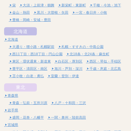
栄
大須・上前津・鶴舞
新栄町・東新町
千種・今池・池下
金山・熱田
黒川・大曽根・矢田
一宮・春日井・小牧
豊橋・岡崎・安城・豊田
北海道
北海道
大通り・狸小路・札幌駅前
札幌・すすきの・中島公園
西11丁目・西18丁目・円山公園
北18条・北24条・麻生町
東区・環状通東・新道東
白石区・厚別区
西区・琴似・手稲区
豊平区・清田区・南区
旭川・芦別・深川
千歳・恵庭・北広島
苫小牧・白老・勇払
室蘭・登別・伊達
東北
青森県
青森・弘前・五所川原
八戸・十和田・三沢
岩手県
盛岡・花巻・八幡平
一関・奥州・陸前高田
宮城県