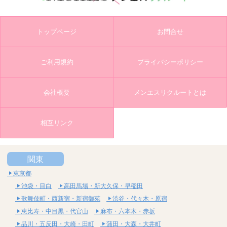
トップページ
お問合せ
ご利用規約
プライバシーポリシー
会社概要
メンエスリクルートとは
相互リンク
関東
東京都
池袋・目白
高田馬場・新大久保・早稲田
歌舞伎町・西新宿・新宿御苑
渋谷・代々木・原宿
恵比寿・中目黒・代官山
麻布・六本木・赤坂
品川・五反田・大崎・田町
蒲田・大森・大井町