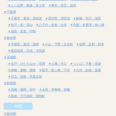
ふじみ野・新座・富士見
熊谷・本庄・深谷
千葉県
千葉市・幕張・四街道
習志野・津田沼
船橋・市川・浦安
松戸・柏・流山
八千代・佐倉・白井
市原・木更津・袖ヶ浦
成田・富里・印西
栃木県
宇都宮・鹿沼・真岡
小山・下野・壬生町
佐野・足利・野木
那須塩原・日光・大田原
茨城県
水戸・ひたちなか・笠間
土浦・牛久
つくば・下妻・常総
神栖・鹿嶋・潮来
取手・龍ヶ崎・守谷
古河・結城・坂東
日立・高萩・常陸太田
群馬県
高崎・藤岡・安中
太田・伊勢崎・前橋
館林・千代田町・明和町
中部
新潟県