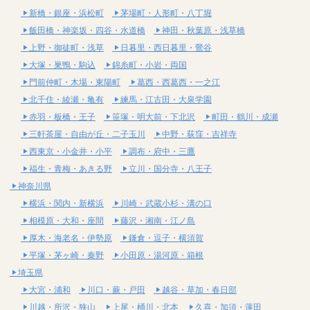
新橋・銀座・浜松町
茅場町・人形町・八丁堀
飯田橋・神楽坂・四谷・水道橋
神田・秋葉原・浅草橋
上野・御徒町・浅草
日暮里・西日暮里・鶯谷
大塚・巣鴨・駒込
錦糸町・小岩・両国
門前仲町・木場・東陽町
葛西・西葛西・一之江
北千住・綾瀬・亀有
練馬・江古田・大泉学園
赤羽・板橋・王子
笹塚・明大前・下北沢
町田・鶴川・成瀬
三軒茶屋・自由が丘・二子玉川
中野・荻窪・吉祥寺
西東京・小金井・小平
調布・府中・三鷹
福生・青梅・あきる野
立川・国分寺・八王子
神奈川県
横浜・関内・新横浜
川崎・武蔵小杉・溝の口
相模原・大和・座間
藤沢・湘南・江ノ島
厚木・海老名・伊勢原
鎌倉・逗子・横須賀
平塚・茅ヶ崎・秦野
小田原・湯河原・箱根
埼玉県
大宮・浦和
川口・蕨・戸田
越谷・草加・春日部
川越・所沢・狭山
上尾・桶川・北本
久喜・加須・蓮田