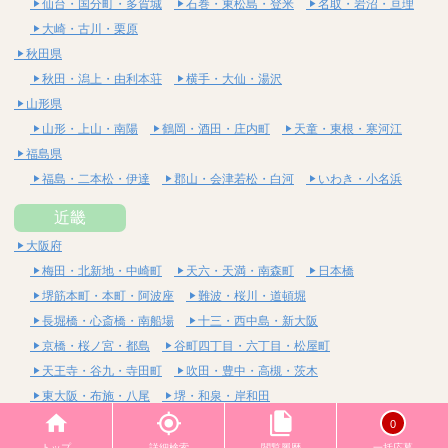
仙台・国分町・多賀城
石巻・東松島・登米
名取・岩沼・亘理
大崎・古川・栗原
秋田県
秋田・潟上・由利本荘
横手・大仙・湯沢
山形県
山形・上山・南陽
鶴岡・酒田・庄内町
天童・東根・寒河江
福島県
福島・二本松・伊達
郡山・会津若松・白河
いわき・小名浜
近畿
大阪府
梅田・北新地・中崎町
天六・天満・南森町
日本橋
堺筋本町・本町・阿波座
難波・桜川・道頓堀
長堀橋・心斎橋・南船場
十三・西中島・新大阪
京橋・桜ノ宮・都島
谷町四丁目・六丁目・松屋町
天王寺・谷九・寺田町
吹田・豊中・高槻・茨木
東大阪・布施・八尾
堺・和泉・岸和田
京都府
0
四条烏丸・河原町・祇園四条
烏丸御池・三条・京都市役所前
トップ
詳細検索
閲覧履歴
一括応募