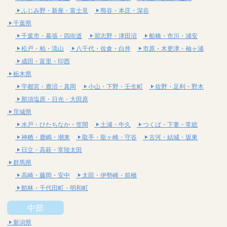
ふじみ野・新座・富士見
熊谷・本庄・深谷
千葉県
千葉市・幕張・四街道
習志野・津田沼
船橋・市川・浦安
松戸・柏・流山
八千代・佐倉・白井
市原・木更津・袖ヶ浦
成田・富里・印西
栃木県
宇都宮・鹿沼・真岡
小山・下野・壬生町
佐野・足利・野木
那須塩原・日光・大田原
茨城県
水戸・ひたちなか・笠間
土浦・牛久
つくば・下妻・常総
神栖・鹿嶋・潮来
取手・龍ヶ崎・守谷
古河・結城・坂東
日立・高萩・常陸太田
群馬県
高崎・藤岡・安中
太田・伊勢崎・前橋
館林・千代田町・明和町
中部
新潟県