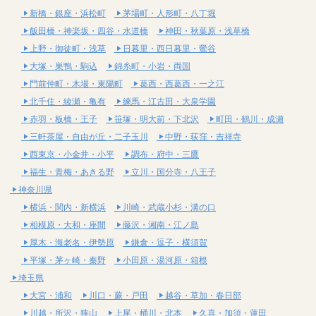
新橋・銀座・浜松町
茅場町・人形町・八丁堀
飯田橋・神楽坂・四谷・水道橋
神田・秋葉原・浅草橋
上野・御徒町・浅草
日暮里・西日暮里・鶯谷
大塚・巣鴨・駒込
錦糸町・小岩・両国
門前仲町・木場・東陽町
葛西・西葛西・一之江
北千住・綾瀬・亀有
練馬・江古田・大泉学園
赤羽・板橋・王子
笹塚・明大前・下北沢
町田・鶴川・成瀬
三軒茶屋・自由が丘・二子玉川
中野・荻窪・吉祥寺
西東京・小金井・小平
調布・府中・三鷹
福生・青梅・あきる野
立川・国分寺・八王子
神奈川県
横浜・関内・新横浜
川崎・武蔵小杉・溝の口
相模原・大和・座間
藤沢・湘南・江ノ島
厚木・海老名・伊勢原
鎌倉・逗子・横須賀
平塚・茅ヶ崎・秦野
小田原・湯河原・箱根
埼玉県
大宮・浦和
川口・蕨・戸田
越谷・草加・春日部
川越・所沢・狭山
上尾・桶川・北本
久喜・加須・蓮田