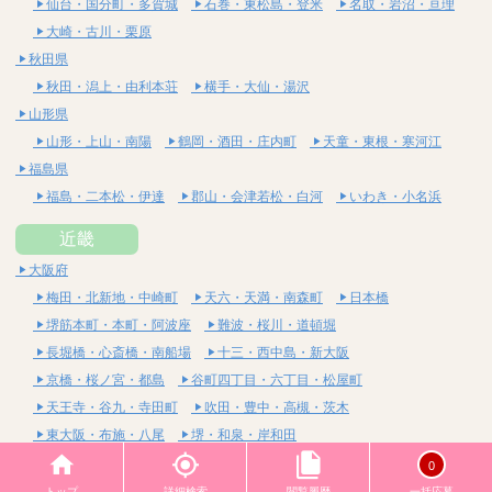
仙台・国分町・多賀城
石巻・東松島・登米
名取・岩沼・亘理
大崎・古川・栗原
秋田県
秋田・潟上・由利本荘
横手・大仙・湯沢
山形県
山形・上山・南陽
鶴岡・酒田・庄内町
天童・東根・寒河江
福島県
福島・二本松・伊達
郡山・会津若松・白河
いわき・小名浜
近畿
大阪府
梅田・北新地・中崎町
天六・天満・南森町
日本橋
堺筋本町・本町・阿波座
難波・桜川・道頓堀
長堀橋・心斎橋・南船場
十三・西中島・新大阪
京橋・桜ノ宮・都島
谷町四丁目・六丁目・松屋町
天王寺・谷九・寺田町
吹田・豊中・高槻・茨木
東大阪・布施・八尾
堺・和泉・岸和田
京都府
0
四条烏丸・河原町・祇園四条
烏丸御池・三条・京都市役所前
トップ
詳細検索
閲覧履歴
一括応募