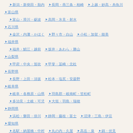
新潟・新発田・胎内
長岡・燕三条・柏崎
上越・妙高・糸魚川
富山県
富山・滑川・砺波
高岡・氷見・射水
石川県
金沢・内灘・かほく
野々市・白山
小松・加賀・能美
福井県
福井・鯖江・越前
坂井・あわら・勝山
山梨県
甲府・中央・笛吹
甲斐・韮崎・北杜
長野県
長野・上田・須坂
松本・塩尻・安曇野
岐阜県
岐阜・各務原・山県
羽島郡・岐南町・笠松町
多治見・土岐・可児
大垣・羽島・瑞穂
静岡県
浜松・磐田・掛川
静岡・藤枝・富士
沼津・三島・伊豆
愛知県
名駅・納屋橋・中村
丸の内・久屋
高岳・泉
錦・伏見