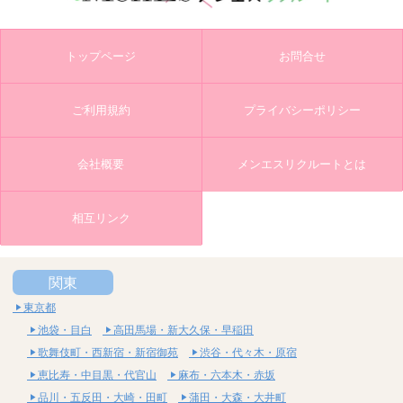
トップページ
お問合せ
ご利用規約
プライバシーポリシー
会社概要
メンエスリクルートとは
相互リンク
関東
東京都
池袋・目白
高田馬場・新大久保・早稲田
歌舞伎町・西新宿・新宿御苑
渋谷・代々木・原宿
恵比寿・中目黒・代官山
麻布・六本木・赤坂
品川・五反田・大崎・田町
蒲田・大森・大井町