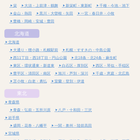
栄
大須・上前津・鶴舞
新栄町・東新町
千種・今池・池下
金山・熱田
黒川・大曽根・矢田
一宮・春日井・小牧
豊橋・岡崎・安城・豊田
北海道
北海道
大通り・狸小路・札幌駅前
札幌・すすきの・中島公園
西11丁目・西18丁目・円山公園
北18条・北24条・麻生町
東区・環状通東・新道東
白石区・厚別区
西区・琴似・手稲区
豊平区・清田区・南区
旭川・芦別・深川
千歳・恵庭・北広島
苫小牧・白老・勇払
室蘭・登別・伊達
東北
青森県
青森・弘前・五所川原
八戸・十和田・三沢
岩手県
盛岡・花巻・八幡平
一関・奥州・陸前高田
宮城県