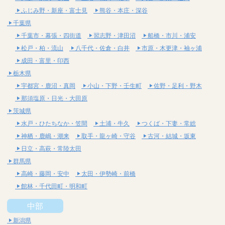
ふじみ野・新座・富士見
熊谷・本庄・深谷
千葉県
千葉市・幕張・四街道
習志野・津田沼
船橋・市川・浦安
松戸・柏・流山
八千代・佐倉・白井
市原・木更津・袖ヶ浦
成田・富里・印西
栃木県
宇都宮・鹿沼・真岡
小山・下野・壬生町
佐野・足利・野木
那須塩原・日光・大田原
茨城県
水戸・ひたちなか・笠間
土浦・牛久
つくば・下妻・常総
神栖・鹿嶋・潮来
取手・龍ヶ崎・守谷
古河・結城・坂東
日立・高萩・常陸太田
群馬県
高崎・藤岡・安中
太田・伊勢崎・前橋
館林・千代田町・明和町
中部
新潟県