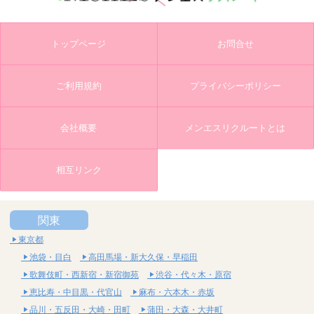
トップページ
お問合せ
ご利用規約
プライバシーポリシー
会社概要
メンエスリクルートとは
相互リンク
関東
東京都
池袋・目白
高田馬場・新大久保・早稲田
歌舞伎町・西新宿・新宿御苑
渋谷・代々木・原宿
恵比寿・中目黒・代官山
麻布・六本木・赤坂
品川・五反田・大崎・田町
蒲田・大森・大井町