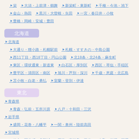
栄
大須・上前津・鶴舞
新栄町・東新町
千種・今池・池下
金山・熱田
黒川・大曽根・矢田
一宮・春日井・小牧
豊橋・岡崎・安城・豊田
北海道
北海道
大通り・狸小路・札幌駅前
札幌・すすきの・中島公園
西11丁目・西18丁目・円山公園
北18条・北24条・麻生町
東区・環状通東・新道東
白石区・厚別区
西区・琴似・手稲区
豊平区・清田区・南区
旭川・芦別・深川
千歳・恵庭・北広島
苫小牧・白老・勇払
室蘭・登別・伊達
東北
青森県
青森・弘前・五所川原
八戸・十和田・三沢
岩手県
盛岡・花巻・八幡平
一関・奥州・陸前高田
宮城県