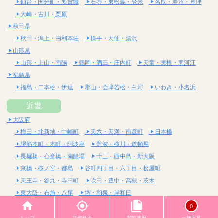
仙台・国分町・多賀城
石巻・東松島・登米
名取・岩沼・亘理
大崎・古川・栗原
秋田県
秋田・潟上・由利本荘
横手・大仙・湯沢
山形県
山形・上山・南陽
鶴岡・酒田・庄内町
天童・東根・寒河江
福島県
福島・二本松・伊達
郡山・会津若松・白河
いわき・小名浜
近畿
大阪府
梅田・北新地・中崎町
天六・天満・南森町
日本橋
堺筋本町・本町・阿波座
難波・桜川・道頓堀
長堀橋・心斎橋・南船場
十三・西中島・新大阪
京橋・桜ノ宮・都島
谷町四丁目・六丁目・松屋町
天王寺・谷九・寺田町
吹田・豊中・高槻・茨木
東大阪・布施・八尾
堺・和泉・岸和田
京都府
0
四条烏丸・河原町・祇園四条
烏丸御池・三条・京都市役所前
トップ
詳細検索
閲覧履歴
一括応募