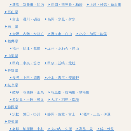
新潟・新発田・胎内
長岡・燕三条・柏崎
上越・妙高・糸魚川
富山県
富山・滑川・砺波
高岡・氷見・射水
石川県
金沢・内灘・かほく
野々市・白山
小松・加賀・能美
福井県
福井・鯖江・越前
坂井・あわら・勝山
山梨県
甲府・中央・笛吹
甲斐・韮崎・北杜
長野県
長野・上田・須坂
松本・塩尻・安曇野
岐阜県
岐阜・各務原・山県
羽島郡・岐南町・笠松町
多治見・土岐・可児
大垣・羽島・瑞穂
静岡県
浜松・磐田・掛川
静岡・藤枝・富士
沼津・三島・伊豆
愛知県
名駅・納屋橋・中村
丸の内・久屋
高岳・泉
錦・伏見