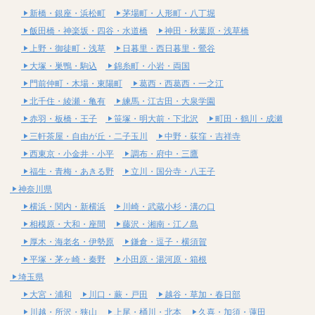
新橋・銀座・浜松町
茅場町・人形町・八丁堀
飯田橋・神楽坂・四谷・水道橋
神田・秋葉原・浅草橋
上野・御徒町・浅草
日暮里・西日暮里・鶯谷
大塚・巣鴨・駒込
錦糸町・小岩・両国
門前仲町・木場・東陽町
葛西・西葛西・一之江
北千住・綾瀬・亀有
練馬・江古田・大泉学園
赤羽・板橋・王子
笹塚・明大前・下北沢
町田・鶴川・成瀬
三軒茶屋・自由が丘・二子玉川
中野・荻窪・吉祥寺
西東京・小金井・小平
調布・府中・三鷹
福生・青梅・あきる野
立川・国分寺・八王子
神奈川県
横浜・関内・新横浜
川崎・武蔵小杉・溝の口
相模原・大和・座間
藤沢・湘南・江ノ島
厚木・海老名・伊勢原
鎌倉・逗子・横須賀
平塚・茅ヶ崎・秦野
小田原・湯河原・箱根
埼玉県
大宮・浦和
川口・蕨・戸田
越谷・草加・春日部
川越・所沢・狭山
上尾・桶川・北本
久喜・加須・蓮田