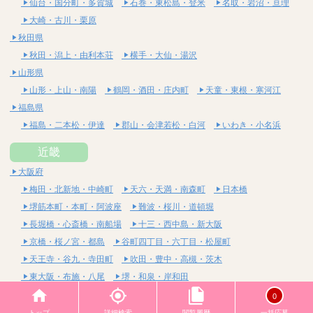
仙台・国分町・多賀城
石巻・東松島・登米
名取・岩沼・亘理
大崎・古川・栗原
秋田県
秋田・潟上・由利本荘
横手・大仙・湯沢
山形県
山形・上山・南陽
鶴岡・酒田・庄内町
天童・東根・寒河江
福島県
福島・二本松・伊達
郡山・会津若松・白河
いわき・小名浜
近畿
大阪府
梅田・北新地・中崎町
天六・天満・南森町
日本橋
堺筋本町・本町・阿波座
難波・桜川・道頓堀
長堀橋・心斎橋・南船場
十三・西中島・新大阪
京橋・桜ノ宮・都島
谷町四丁目・六丁目・松屋町
天王寺・谷九・寺田町
吹田・豊中・高槻・茨木
東大阪・布施・八尾
堺・和泉・岸和田
京都府
0
四条烏丸・河原町・祇園四条
烏丸御池・三条・京都市役所前
トップ
詳細検索
閲覧履歴
一括応募