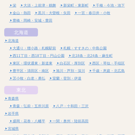
栄
大須・上前津・鶴舞
新栄町・東新町
千種・今池・池下
金山・熱田
黒川・大曽根・矢田
一宮・春日井・小牧
豊橋・岡崎・安城・豊田
北海道
北海道
大通り・狸小路・札幌駅前
札幌・すすきの・中島公園
西11丁目・西18丁目・円山公園
北18条・北24条・麻生町
東区・環状通東・新道東
白石区・厚別区
西区・琴似・手稲区
豊平区・清田区・南区
旭川・芦別・深川
千歳・恵庭・北広島
苫小牧・白老・勇払
室蘭・登別・伊達
東北
青森県
青森・弘前・五所川原
八戸・十和田・三沢
岩手県
盛岡・花巻・八幡平
一関・奥州・陸前高田
宮城県