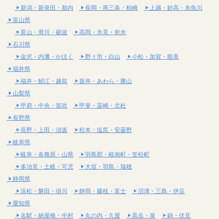
新潟・新発田・胎内
長岡・燕三条・柏崎
上越・妙高・糸魚川
富山県
富山・滑川・砺波
高岡・氷見・射水
石川県
金沢・内灘・かほく
野々市・白山
小松・加賀・能美
福井県
福井・鯖江・越前
坂井・あわら・勝山
山梨県
甲府・中央・笛吹
甲斐・韮崎・北杜
長野県
長野・上田・須坂
松本・塩尻・安曇野
岐阜県
岐阜・各務原・山県
羽島郡・岐南町・笠松町
多治見・土岐・可児
大垣・羽島・瑞穂
静岡県
浜松・磐田・掛川
静岡・藤枝・富士
沼津・三島・伊豆
愛知県
名駅・納屋橋・中村
丸の内・久屋
高岳・泉
錦・伏見