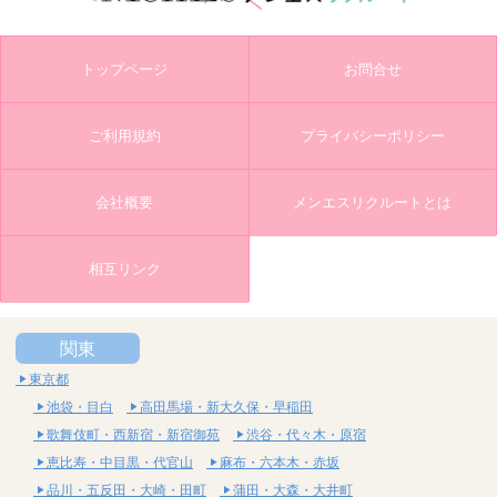
トップページ
お問合せ
ご利用規約
プライバシーポリシー
会社概要
メンエスリクルートとは
相互リンク
関東
東京都
池袋・目白
高田馬場・新大久保・早稲田
歌舞伎町・西新宿・新宿御苑
渋谷・代々木・原宿
恵比寿・中目黒・代官山
麻布・六本木・赤坂
品川・五反田・大崎・田町
蒲田・大森・大井町