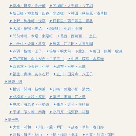
新橋・銀座・浜松町
茅場町・人形町・八丁堀
飯田橋・神楽坂・四谷・水道橋
神田・秋葉原・浅草橋
上野・御徒町・浅草
日暮里・西日暮里・鶯谷
大塚・巣鴨・駒込
錦糸町・小岩・両国
門前仲町・木場・東陽町
葛西・西葛西・一之江
北千住・綾瀬・亀有
練馬・江古田・大泉学園
赤羽・板橋・王子
笹塚・明大前・下北沢
町田・鶴川・成瀬
三軒茶屋・自由が丘・二子玉川
中野・荻窪・吉祥寺
西東京・小金井・小平
調布・府中・三鷹
福生・青梅・あきる野
立川・国分寺・八王子
神奈川県
横浜・関内・新横浜
川崎・武蔵小杉・溝の口
相模原・大和・座間
藤沢・湘南・江ノ島
厚木・海老名・伊勢原
鎌倉・逗子・横須賀
平塚・茅ヶ崎・秦野
小田原・湯河原・箱根
埼玉県
大宮・浦和
川口・蕨・戸田
越谷・草加・春日部
川越・所沢・狭山
上尾・桶川・北本
久喜・加須・蓮田