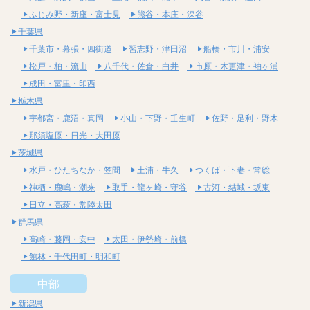
ふじみ野・新座・富士見
熊谷・本庄・深谷
千葉県
千葉市・幕張・四街道
習志野・津田沼
船橋・市川・浦安
松戸・柏・流山
八千代・佐倉・白井
市原・木更津・袖ヶ浦
成田・富里・印西
栃木県
宇都宮・鹿沼・真岡
小山・下野・壬生町
佐野・足利・野木
那須塩原・日光・大田原
茨城県
水戸・ひたちなか・笠間
土浦・牛久
つくば・下妻・常総
神栖・鹿嶋・潮来
取手・龍ヶ崎・守谷
古河・結城・坂東
日立・高萩・常陸太田
群馬県
高崎・藤岡・安中
太田・伊勢崎・前橋
館林・千代田町・明和町
中部
新潟県