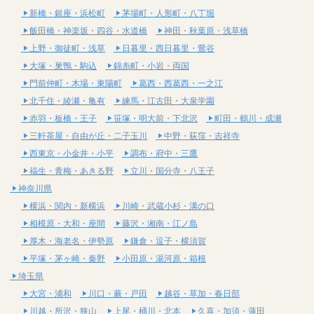
新橋・銀座・浜松町
茅場町・人形町・八丁堀
飯田橋・神楽坂・四谷・水道橋
神田・秋葉原・浅草橋
上野・御徒町・浅草
日暮里・西日暮里・鶯谷
大塚・巣鴨・駒込
錦糸町・小岩・両国
門前仲町・木場・東陽町
葛西・西葛西・一之江
北千住・綾瀬・亀有
練馬・江古田・大泉学園
赤羽・板橋・王子
笹塚・明大前・下北沢
町田・鶴川・成瀬
三軒茶屋・自由が丘・二子玉川
中野・荻窪・吉祥寺
西東京・小金井・小平
調布・府中・三鷹
福生・青梅・あきる野
立川・国分寺・八王子
神奈川県
横浜・関内・新横浜
川崎・武蔵小杉・溝の口
相模原・大和・座間
藤沢・湘南・江ノ島
厚木・海老名・伊勢原
鎌倉・逗子・横須賀
平塚・茅ヶ崎・秦野
小田原・湯河原・箱根
埼玉県
大宮・浦和
川口・蕨・戸田
越谷・草加・春日部
川越・所沢・狭山
上尾・桶川・北本
久喜・加須・蓮田