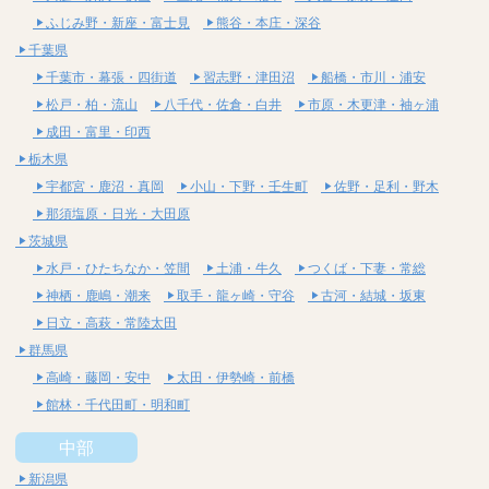
ふじみ野・新座・富士見
熊谷・本庄・深谷
千葉県
千葉市・幕張・四街道
習志野・津田沼
船橋・市川・浦安
松戸・柏・流山
八千代・佐倉・白井
市原・木更津・袖ヶ浦
成田・富里・印西
栃木県
宇都宮・鹿沼・真岡
小山・下野・壬生町
佐野・足利・野木
那須塩原・日光・大田原
茨城県
水戸・ひたちなか・笠間
土浦・牛久
つくば・下妻・常総
神栖・鹿嶋・潮来
取手・龍ヶ崎・守谷
古河・結城・坂東
日立・高萩・常陸太田
群馬県
高崎・藤岡・安中
太田・伊勢崎・前橋
館林・千代田町・明和町
中部
新潟県