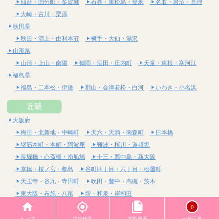
仙台・国分町・多賀城
石巻・東松島・登米
名取・岩沼・亘理
大崎・古川・栗原
秋田県
秋田・潟上・由利本荘
横手・大仙・湯沢
山形県
山形・上山・南陽
鶴岡・酒田・庄内町
天童・東根・寒河江
福島県
福島・二本松・伊達
郡山・会津若松・白河
いわき・小名浜
近畿
大阪府
梅田・北新地・中崎町
天六・天満・南森町
日本橋
堺筋本町・本町・阿波座
難波・桜川・道頓堀
長堀橋・心斎橋・南船場
十三・西中島・新大阪
京橋・桜ノ宮・都島
谷町四丁目・六丁目・松屋町
天王寺・谷九・寺田町
吹田・豊中・高槻・茨木
東大阪・布施・八尾
堺・和泉・岸和田
京都府
0
四条烏丸・河原町・祇園四条
烏丸御池・三条・京都市役所前
トップ
詳細検索
閲覧履歴
一括応募