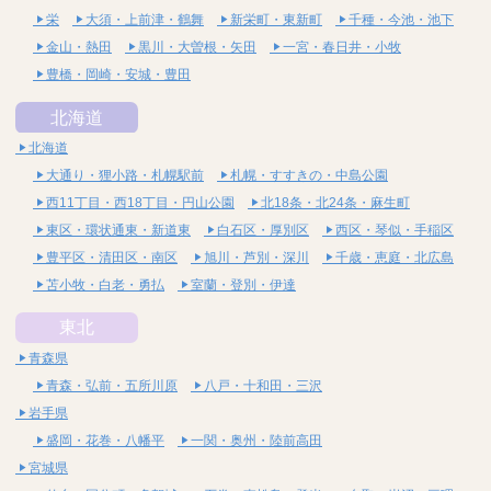
栄
大須・上前津・鶴舞
新栄町・東新町
千種・今池・池下
金山・熱田
黒川・大曽根・矢田
一宮・春日井・小牧
豊橋・岡崎・安城・豊田
北海道
北海道
大通り・狸小路・札幌駅前
札幌・すすきの・中島公園
西11丁目・西18丁目・円山公園
北18条・北24条・麻生町
東区・環状通東・新道東
白石区・厚別区
西区・琴似・手稲区
豊平区・清田区・南区
旭川・芦別・深川
千歳・恵庭・北広島
苫小牧・白老・勇払
室蘭・登別・伊達
東北
青森県
青森・弘前・五所川原
八戸・十和田・三沢
岩手県
盛岡・花巻・八幡平
一関・奥州・陸前高田
宮城県