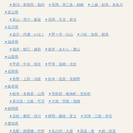
新潟・新発田・胎内
長岡・燕三条・柏崎
上越・妙高・糸魚川
富山県
富山・滑川・砺波
高岡・氷見・射水
石川県
金沢・内灘・かほく
野々市・白山
小松・加賀・能美
福井県
福井・鯖江・越前
坂井・あわら・勝山
山梨県
甲府・中央・笛吹
甲斐・韮崎・北杜
長野県
長野・上田・須坂
松本・塩尻・安曇野
岐阜県
岐阜・各務原・山県
羽島郡・岐南町・笠松町
多治見・土岐・可児
大垣・羽島・瑞穂
静岡県
浜松・磐田・掛川
静岡・藤枝・富士
沼津・三島・伊豆
愛知県
名駅・納屋橋・中村
丸の内・久屋
高岳・泉
錦・伏見