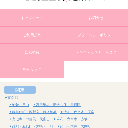
トップページ
お問合せ
ご利用規約
プライバシーポリシー
会社概要
メンエスリクルートとは
相互リンク
関東
東京都
池袋・目白
高田馬場・新大久保・早稲田
歌舞伎町・西新宿・新宿御苑
渋谷・代々木・原宿
恵比寿・中目黒・代官山
麻布・六本木・赤坂
品川・五反田・大崎・田町
蒲田・大森・大井町