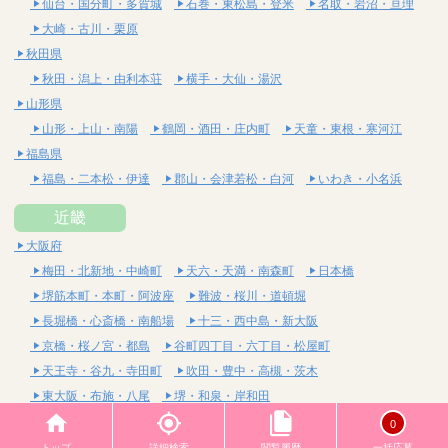
仙台・国分町・多賀城
石巻・東松島・登米
名取・岩沼・亘理
大崎・古川・栗原
秋田県
秋田・潟上・由利本荘
横手・大仙・湯沢
山形県
山形・上山・南陽
鶴岡・酒田・庄内町
天童・東根・寒河江
福島県
福島・二本松・伊達
郡山・会津若松・白河
いわき・小名浜
近畿
大阪府
梅田・北新地・中崎町
天六・天満・南森町
日本橋
堺筋本町・本町・阿波座
難波・桜川・道頓堀
長堀橋・心斎橋・南船場
十三・西中島・新大阪
京橋・桜ノ宮・都島
谷町四丁目・六丁目・松屋町
天王寺・谷九・寺田町
吹田・豊中・高槻・茨木
東大阪・布施・八尾
堺・和泉・岸和田
京都府
0
四条烏丸・河原町・祇園四条
烏丸御池・三条・京都市役所前
トップ
詳細検索
閲覧履歴
一括応募