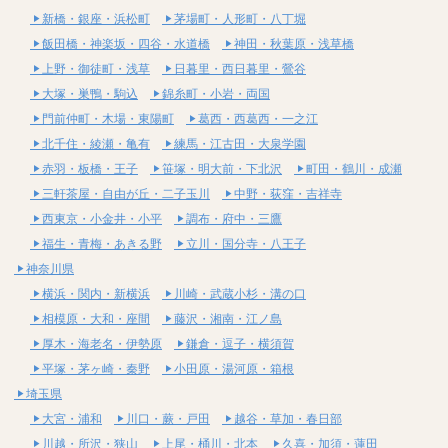
新橋・銀座・浜松町
茅場町・人形町・八丁堀
飯田橋・神楽坂・四谷・水道橋
神田・秋葉原・浅草橋
上野・御徒町・浅草
日暮里・西日暮里・鶯谷
大塚・巣鴨・駒込
錦糸町・小岩・両国
門前仲町・木場・東陽町
葛西・西葛西・一之江
北千住・綾瀬・亀有
練馬・江古田・大泉学園
赤羽・板橋・王子
笹塚・明大前・下北沢
町田・鶴川・成瀬
三軒茶屋・自由が丘・二子玉川
中野・荻窪・吉祥寺
西東京・小金井・小平
調布・府中・三鷹
福生・青梅・あきる野
立川・国分寺・八王子
神奈川県
横浜・関内・新横浜
川崎・武蔵小杉・溝の口
相模原・大和・座間
藤沢・湘南・江ノ島
厚木・海老名・伊勢原
鎌倉・逗子・横須賀
平塚・茅ヶ崎・秦野
小田原・湯河原・箱根
埼玉県
大宮・浦和
川口・蕨・戸田
越谷・草加・春日部
川越・所沢・狭山
上尾・桶川・北本
久喜・加須・蓮田