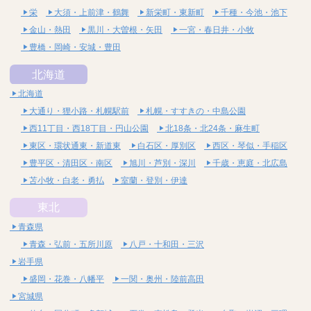
栄
大須・上前津・鶴舞
新栄町・東新町
千種・今池・池下
金山・熱田
黒川・大曽根・矢田
一宮・春日井・小牧
豊橋・岡崎・安城・豊田
北海道
北海道
大通り・狸小路・札幌駅前
札幌・すすきの・中島公園
西11丁目・西18丁目・円山公園
北18条・北24条・麻生町
東区・環状通東・新道東
白石区・厚別区
西区・琴似・手稲区
豊平区・清田区・南区
旭川・芦別・深川
千歳・恵庭・北広島
苫小牧・白老・勇払
室蘭・登別・伊達
東北
青森県
青森・弘前・五所川原
八戸・十和田・三沢
岩手県
盛岡・花巻・八幡平
一関・奥州・陸前高田
宮城県