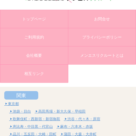
トップページ
お問合せ
ご利用規約
プライバシーポリシー
会社概要
メンエスリクルートとは
相互リンク
関東
東京都
池袋・目白
高田馬場・新大久保・早稲田
歌舞伎町・西新宿・新宿御苑
渋谷・代々木・原宿
恵比寿・中目黒・代官山
麻布・六本木・赤坂
品川・五反田・大崎・田町
蒲田・大森・大井町