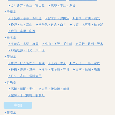
ふじみ野・新座・富士見
熊谷・本庄・深谷
千葉県
千葉市・幕張・四街道
習志野・津田沼
船橋・市川・浦安
松戸・柏・流山
八千代・佐倉・白井
市原・木更津・袖ヶ浦
成田・富里・印西
栃木県
宇都宮・鹿沼・真岡
小山・下野・壬生町
佐野・足利・野木
那須塩原・日光・大田原
茨城県
水戸・ひたちなか・笠間
土浦・牛久
つくば・下妻・常総
神栖・鹿嶋・潮来
取手・龍ヶ崎・守谷
古河・結城・坂東
日立・高萩・常陸太田
群馬県
高崎・藤岡・安中
太田・伊勢崎・前橋
館林・千代田町・明和町
中部
新潟県