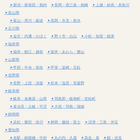
新潟・新発田・胎内
長岡・燕三条・柏崎
上越・妙高・糸魚川
富山県
富山・滑川・砺波
高岡・氷見・射水
石川県
金沢・内灘・かほく
野々市・白山
小松・加賀・能美
福井県
福井・鯖江・越前
坂井・あわら・勝山
山梨県
甲府・中央・笛吹
甲斐・韮崎・北杜
長野県
長野・上田・須坂
松本・塩尻・安曇野
岐阜県
岐阜・各務原・山県
羽島郡・岐南町・笠松町
多治見・土岐・可児
大垣・羽島・瑞穂
静岡県
浜松・磐田・掛川
静岡・藤枝・富士
沼津・三島・伊豆
愛知県
名駅・納屋橋・中村
丸の内・久屋
高岳・泉
錦・伏見