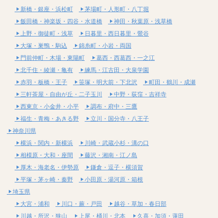
新橋・銀座・浜松町
茅場町・人形町・八丁堀
飯田橋・神楽坂・四谷・水道橋
神田・秋葉原・浅草橋
上野・御徒町・浅草
日暮里・西日暮里・鶯谷
大塚・巣鴨・駒込
錦糸町・小岩・両国
門前仲町・木場・東陽町
葛西・西葛西・一之江
北千住・綾瀬・亀有
練馬・江古田・大泉学園
赤羽・板橋・王子
笹塚・明大前・下北沢
町田・鶴川・成瀬
三軒茶屋・自由が丘・二子玉川
中野・荻窪・吉祥寺
西東京・小金井・小平
調布・府中・三鷹
福生・青梅・あきる野
立川・国分寺・八王子
神奈川県
横浜・関内・新横浜
川崎・武蔵小杉・溝の口
相模原・大和・座間
藤沢・湘南・江ノ島
厚木・海老名・伊勢原
鎌倉・逗子・横須賀
平塚・茅ヶ崎・秦野
小田原・湯河原・箱根
埼玉県
大宮・浦和
川口・蕨・戸田
越谷・草加・春日部
川越・所沢・狭山
上尾・桶川・北本
久喜・加須・蓮田