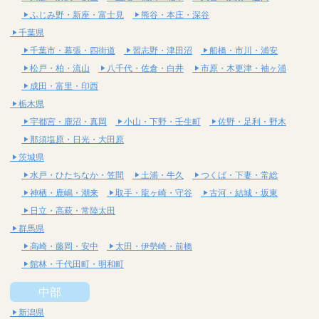
ふじみ野・新座・富士見
熊谷・本庄・深谷
千葉県
千葉市・幕張・四街道
習志野・津田沼
船橋・市川・浦安
松戸・柏・流山
八千代・佐倉・白井
市原・木更津・袖ヶ浦
成田・富里・印西
栃木県
宇都宮・鹿沼・真岡
小山・下野・壬生町
佐野・足利・野木
那須塩原・日光・大田原
茨城県
水戸・ひたちなか・笠間
土浦・牛久
つくば・下妻・常総
神栖・鹿嶋・潮来
取手・龍ヶ崎・守谷
古河・結城・坂東
日立・高萩・常陸太田
群馬県
高崎・藤岡・安中
太田・伊勢崎・前橋
館林・千代田町・明和町
中部
新潟県