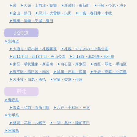
栄
大須・上前津・鶴舞
新栄町・東新町
千種・今池・池下
金山・熱田
黒川・大曽根・矢田
一宮・春日井・小牧
豊橋・岡崎・安城・豊田
北海道
北海道
大通り・狸小路・札幌駅前
札幌・すすきの・中島公園
西11丁目・西18丁目・円山公園
北18条・北24条・麻生町
東区・環状通東・新道東
白石区・厚別区
西区・琴似・手稲区
豊平区・清田区・南区
旭川・芦別・深川
千歳・恵庭・北広島
苫小牧・白老・勇払
室蘭・登別・伊達
東北
青森県
青森・弘前・五所川原
八戸・十和田・三沢
岩手県
盛岡・花巻・八幡平
一関・奥州・陸前高田
宮城県