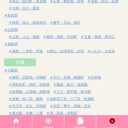
仙台・国分町・多賀城
石巻・東松島・登米
名取・岩沼・亘理
大崎・古川・栗原
秋田県
秋田・潟上・由利本荘
横手・大仙・湯沢
山形県
山形・上山・南陽
鶴岡・酒田・庄内町
天童・東根・寒河江
福島県
福島・二本松・伊達
郡山・会津若松・白河
いわき・小名浜
近畿
大阪府
梅田・北新地・中崎町
天六・天満・南森町
日本橋
堺筋本町・本町・阿波座
難波・桜川・道頓堀
長堀橋・心斎橋・南船場
十三・西中島・新大阪
京橋・桜ノ宮・都島
谷町四丁目・六丁目・松屋町
天王寺・谷九・寺田町
吹田・豊中・高槻・茨木
東大阪・布施・八尾
堺・和泉・岸和田
京都府
0
四条烏丸・河原町・祇園四条
烏丸御池・三条・京都市役所前
トップ
詳細検索
閲覧履歴
一括応募