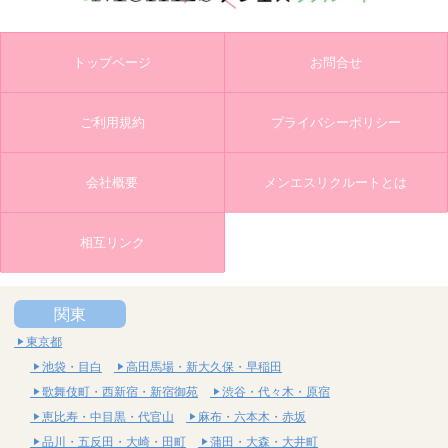
トップページ
お問合せ
ご利用規約
プライバシーポリシー
会社概要
メンエスリクルートとは
相互リンク
関東
東京都
池袋・目白
高田馬場・新大久保・早稲田
歌舞伎町・西新宿・新宿御苑
渋谷・代々木・原宿
恵比寿・中目黒・代官山
麻布・六本木・赤坂
品川・五反田・大崎・田町
蒲田・大森・大井町