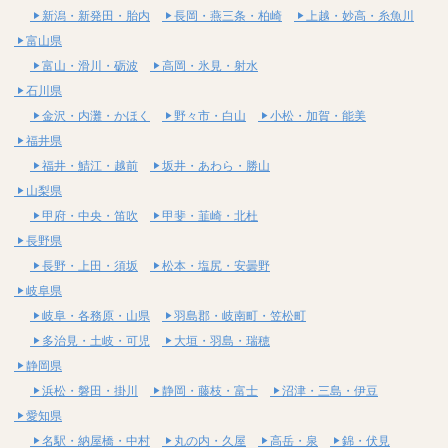
新潟・新発田・胎内
長岡・燕三条・柏崎
上越・妙高・糸魚川
富山県
富山・滑川・砺波
高岡・氷見・射水
石川県
金沢・内灘・かほく
野々市・白山
小松・加賀・能美
福井県
福井・鯖江・越前
坂井・あわら・勝山
山梨県
甲府・中央・笛吹
甲斐・韮崎・北杜
長野県
長野・上田・須坂
松本・塩尻・安曇野
岐阜県
岐阜・各務原・山県
羽島郡・岐南町・笠松町
多治見・土岐・可児
大垣・羽島・瑞穂
静岡県
浜松・磐田・掛川
静岡・藤枝・富士
沼津・三島・伊豆
愛知県
名駅・納屋橋・中村
丸の内・久屋
高岳・泉
錦・伏見