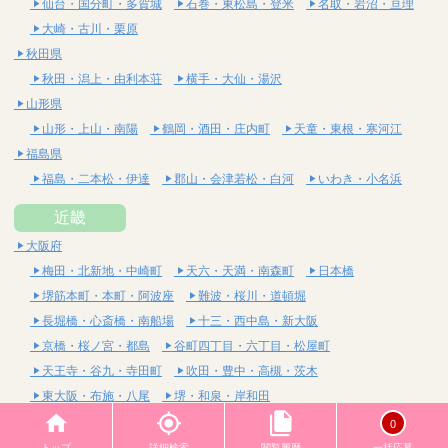
仙台・国分町・多賀城
石巻・東松島・登米
名取・岩沼・亘理
大崎・古川・栗原
秋田県
秋田・潟上・由利本荘
横手・大仙・湯沢
山形県
山形・上山・南陽
鶴岡・酒田・庄内町
天童・東根・寒河江
福島県
福島・二本松・伊達
郡山・会津若松・白河
いわき・小名浜
近畿
大阪府
梅田・北新地・中崎町
天六・天満・南森町
日本橋
堺筋本町・本町・阿波座
難波・桜川・道頓堀
長堀橋・心斎橋・南船場
十三・西中島・新大阪
京橋・桜ノ宮・都島
谷町四丁目・六丁目・松屋町
天王寺・谷九・寺田町
吹田・豊中・高槻・茨木
東大阪・布施・八尾
堺・和泉・岸和田
京都府
0
四条烏丸・河原町・祇園四条
烏丸御池・三条・京都市役所前
トップ
詳細検索
閲覧履歴
一括応募