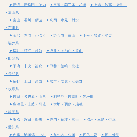
新潟・新発田・胎内
長岡・燕三条・柏崎
上越・妙高・糸魚川
富山県
富山・滑川・砺波
高岡・氷見・射水
石川県
金沢・内灘・かほく
野々市・白山
小松・加賀・能美
福井県
福井・鯖江・越前
坂井・あわら・勝山
山梨県
甲府・中央・笛吹
甲斐・韮崎・北杜
長野県
長野・上田・須坂
松本・塩尻・安曇野
岐阜県
岐阜・各務原・山県
羽島郡・岐南町・笠松町
多治見・土岐・可児
大垣・羽島・瑞穂
静岡県
浜松・磐田・掛川
静岡・藤枝・富士
沼津・三島・伊豆
愛知県
名駅・納屋橋・中村
丸の内・久屋
高岳・泉
錦・伏見