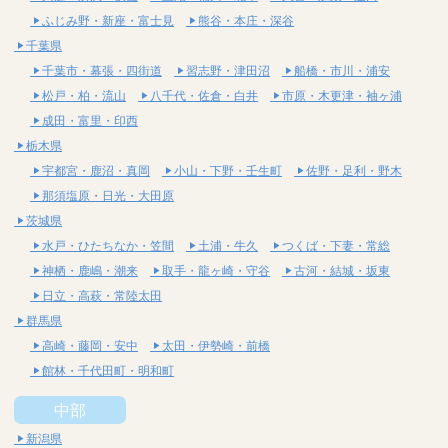
ふじみ野・新座・富士見
熊谷・本庄・深谷
千葉県
千葉市・幕張・四街道
習志野・津田沼
船橋・市川・浦安
松戸・柏・流山
八千代・佐倉・白井
市原・木更津・袖ヶ浦
成田・富里・印西
栃木県
宇都宮・鹿沼・真岡
小山・下野・壬生町
佐野・足利・野木
那須塩原・日光・大田原
茨城県
水戸・ひたちなか・笠間
土浦・牛久
つくば・下妻・常総
神栖・鹿嶋・潮来
取手・龍ヶ崎・守谷
古河・結城・坂東
日立・高萩・常陸太田
群馬県
高崎・藤岡・安中
太田・伊勢崎・前橋
館林・千代田町・明和町
中部
新潟県