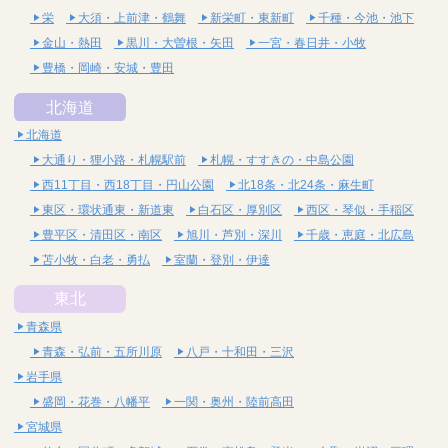
栄
大須・上前津・鶴舞
新栄町・東新町
千種・今池・池下
金山・熱田
黒川・大曽根・矢田
一宮・春日井・小牧
豊橋・岡崎・安城・豊田
北海道
北海道
大通り・狸小路・札幌駅前
札幌・すすきの・中島公園
西11丁目・西18丁目・円山公園
北18条・北24条・麻生町
東区・環状通東・新道東
白石区・厚別区
西区・琴似・手稲区
豊平区・清田区・南区
旭川・芦別・深川
千歳・恵庭・北広島
苫小牧・白老・勇払
室蘭・登別・伊達
東北
青森県
青森・弘前・五所川原
八戸・十和田・三沢
岩手県
盛岡・花巻・八幡平
一関・奥州・陸前高田
宮城県