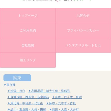
トップページ
お問合せ
ご利用規約
プライバシーポリシー
会社概要
メンエスリクルートとは
相互リンク
関東
東京都
池袋・目白
高田馬場・新大久保・早稲田
歌舞伎町・西新宿・新宿御苑
渋谷・代々木・原宿
恵比寿・中目黒・代官山
麻布・六本木・赤坂
品川・五反田・大崎・田町
蒲田・大森・大井町