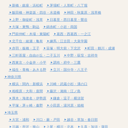
新橋・銀座・浜松町
茅場町・人形町・八丁堀
飯田橋・神楽坂・四谷・水道橋
神田・秋葉原・浅草橋
上野・御徒町・浅草
日暮里・西日暮里・鶯谷
大塚・巣鴨・駒込
錦糸町・小岩・両国
門前仲町・木場・東陽町
葛西・西葛西・一之江
北千住・綾瀬・亀有
練馬・江古田・大泉学園
赤羽・板橋・王子
笹塚・明大前・下北沢
町田・鶴川・成瀬
三軒茶屋・自由が丘・二子玉川
中野・荻窪・吉祥寺
西東京・小金井・小平
調布・府中・三鷹
福生・青梅・あきる野
立川・国分寺・八王子
神奈川県
横浜・関内・新横浜
川崎・武蔵小杉・溝の口
相模原・大和・座間
藤沢・湘南・江ノ島
厚木・海老名・伊勢原
鎌倉・逗子・横須賀
平塚・茅ヶ崎・秦野
小田原・湯河原・箱根
埼玉県
大宮・浦和
川口・蕨・戸田
越谷・草加・春日部
川越・所沢・狭山
上尾・桶川・北本
久喜・加須・蓮田