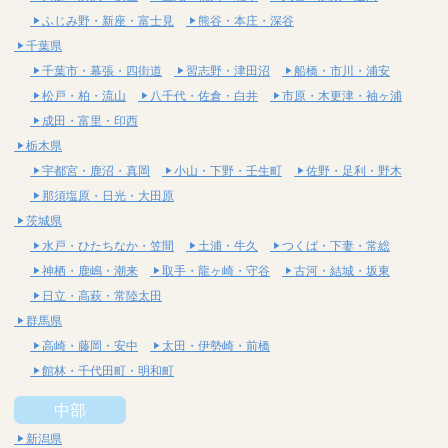
ふじみ野・新座・富士見
熊谷・本庄・深谷
千葉県
千葉市・幕張・四街道
習志野・津田沼
船橋・市川・浦安
松戸・柏・流山
八千代・佐倉・白井
市原・木更津・袖ヶ浦
成田・富里・印西
栃木県
宇都宮・鹿沼・真岡
小山・下野・壬生町
佐野・足利・野木
那須塩原・日光・大田原
茨城県
水戸・ひたちなか・笠間
土浦・牛久
つくば・下妻・常総
神栖・鹿嶋・潮来
取手・龍ヶ崎・守谷
古河・結城・坂東
日立・高萩・常陸太田
群馬県
高崎・藤岡・安中
太田・伊勢崎・前橋
館林・千代田町・明和町
中部
新潟県