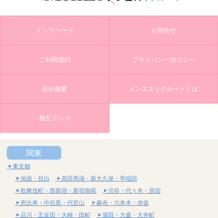
トップページ
お問合せ
ご利用規約
プライバシーポリシー
会社概要
メンエスリクルートとは
相互リンク
関東
東京都
池袋・目白
高田馬場・新大久保・早稲田
歌舞伎町・西新宿・新宿御苑
渋谷・代々木・原宿
恵比寿・中目黒・代官山
麻布・六本木・赤坂
品川・五反田・大崎・田町
蒲田・大森・大井町