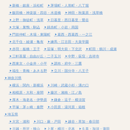
新橋・銀座・浜松町
茅場町・人形町・八丁堀
飯田橋・神楽坂・四谷・水道橋
神田・秋葉原・浅草橋
上野・御徒町・浅草
日暮里・西日暮里・鶯谷
大塚・巣鴨・駒込
錦糸町・小岩・両国
門前仲町・木場・東陽町
葛西・西葛西・一之江
北千住・綾瀬・亀有
練馬・江古田・大泉学園
赤羽・板橋・王子
笹塚・明大前・下北沢
町田・鶴川・成瀬
三軒茶屋・自由が丘・二子玉川
中野・荻窪・吉祥寺
西東京・小金井・小平
調布・府中・三鷹
福生・青梅・あきる野
立川・国分寺・八王子
神奈川県
横浜・関内・新横浜
川崎・武蔵小杉・溝の口
相模原・大和・座間
藤沢・湘南・江ノ島
厚木・海老名・伊勢原
鎌倉・逗子・横須賀
平塚・茅ヶ崎・秦野
小田原・湯河原・箱根
埼玉県
大宮・浦和
川口・蕨・戸田
越谷・草加・春日部
川越・所沢・狭山
上尾・桶川・北本
久喜・加須・蓮田