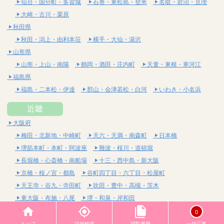
仙台・国分町・多賀城
石巻・東松島・登米
名取・岩沼・亘理
大崎・古川・栗原
秋田県
秋田・潟上・由利本荘
横手・大仙・湯沢
山形県
山形・上山・南陽
鶴岡・酒田・庄内町
天童・東根・寒河江
福島県
福島・二本松・伊達
郡山・会津若松・白河
いわき・小名浜
近畿
大阪府
梅田・北新地・中崎町
天六・天満・南森町
日本橋
堺筋本町・本町・阿波座
難波・桜川・道頓堀
長堀橋・心斎橋・南船場
十三・西中島・新大阪
京橋・桜ノ宮・都島
谷町四丁目・六丁目・松屋町
天王寺・谷九・寺田町
吹田・豊中・高槻・茨木
東大阪・布施・八尾
堺・和泉・岸和田
京都府
0
四条烏丸・河原町・祇園四条
烏丸御池・三条・京都市役所前
トップ
詳細検索
閲覧履歴
一括応募