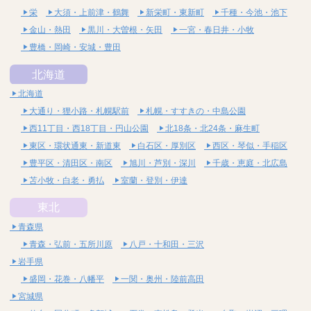
栄
大須・上前津・鶴舞
新栄町・東新町
千種・今池・池下
金山・熱田
黒川・大曽根・矢田
一宮・春日井・小牧
豊橋・岡崎・安城・豊田
北海道
北海道
大通り・狸小路・札幌駅前
札幌・すすきの・中島公園
西11丁目・西18丁目・円山公園
北18条・北24条・麻生町
東区・環状通東・新道東
白石区・厚別区
西区・琴似・手稲区
豊平区・清田区・南区
旭川・芦別・深川
千歳・恵庭・北広島
苫小牧・白老・勇払
室蘭・登別・伊達
東北
青森県
青森・弘前・五所川原
八戸・十和田・三沢
岩手県
盛岡・花巻・八幡平
一関・奥州・陸前高田
宮城県