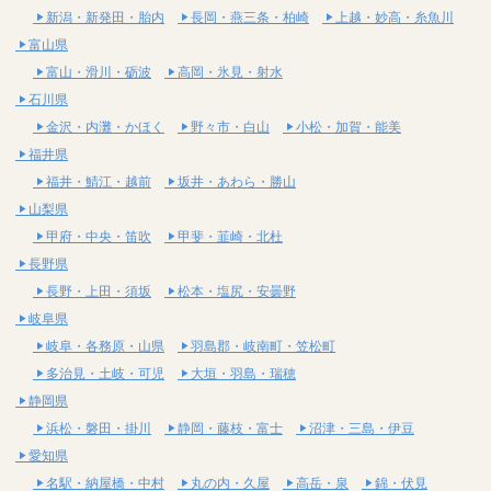
新潟・新発田・胎内
長岡・燕三条・柏崎
上越・妙高・糸魚川
富山県
富山・滑川・砺波
高岡・氷見・射水
石川県
金沢・内灘・かほく
野々市・白山
小松・加賀・能美
福井県
福井・鯖江・越前
坂井・あわら・勝山
山梨県
甲府・中央・笛吹
甲斐・韮崎・北杜
長野県
長野・上田・須坂
松本・塩尻・安曇野
岐阜県
岐阜・各務原・山県
羽島郡・岐南町・笠松町
多治見・土岐・可児
大垣・羽島・瑞穂
静岡県
浜松・磐田・掛川
静岡・藤枝・富士
沼津・三島・伊豆
愛知県
名駅・納屋橋・中村
丸の内・久屋
高岳・泉
錦・伏見