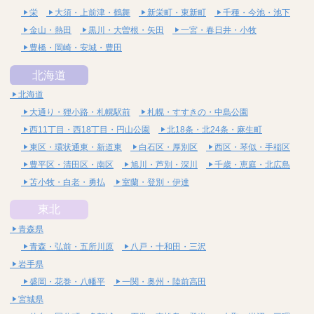
栄
大須・上前津・鶴舞
新栄町・東新町
千種・今池・池下
金山・熱田
黒川・大曽根・矢田
一宮・春日井・小牧
豊橋・岡崎・安城・豊田
北海道
北海道
大通り・狸小路・札幌駅前
札幌・すすきの・中島公園
西11丁目・西18丁目・円山公園
北18条・北24条・麻生町
東区・環状通東・新道東
白石区・厚別区
西区・琴似・手稲区
豊平区・清田区・南区
旭川・芦別・深川
千歳・恵庭・北広島
苫小牧・白老・勇払
室蘭・登別・伊達
東北
青森県
青森・弘前・五所川原
八戸・十和田・三沢
岩手県
盛岡・花巻・八幡平
一関・奥州・陸前高田
宮城県