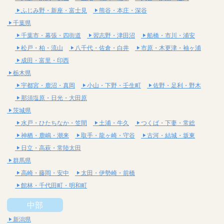
ふじみ野・新座・富士見
熊谷・本庄・深谷
千葉県
千葉市・幕張・四街道
習志野・津田沼
船橋・市川・浦安
松戸・柏・流山
八千代・佐倉・白井
市原・木更津・袖ヶ浦
成田・富里・印西
栃木県
宇都宮・鹿沼・真岡
小山・下野・壬生町
佐野・足利・野木
那須塩原・日光・大田原
茨城県
水戸・ひたちなか・笠間
土浦・牛久
つくば・下妻・常総
神栖・鹿嶋・潮来
取手・龍ヶ崎・守谷
古河・結城・坂東
日立・高萩・常陸太田
群馬県
高崎・藤岡・安中
太田・伊勢崎・前橋
館林・千代田町・明和町
中部
新潟県