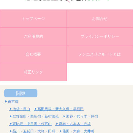
トップページ
お問合せ
ご利用規約
プライバシーポリシー
会社概要
メンエスリクルートとは
相互リンク
関東
東京都
池袋・目白
高田馬場・新大久保・早稲田
歌舞伎町・西新宿・新宿御苑
渋谷・代々木・原宿
恵比寿・中目黒・代官山
麻布・六本木・赤坂
品川・五反田・大崎・田町
蒲田・大森・大井町