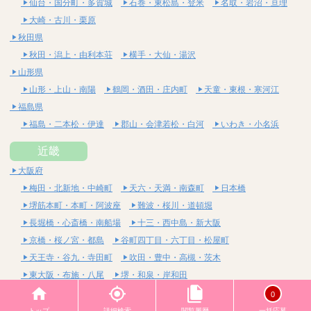
仙台・国分町・多賀城
石巻・東松島・登米
名取・岩沼・亘理
大崎・古川・栗原
秋田県
秋田・潟上・由利本荘
横手・大仙・湯沢
山形県
山形・上山・南陽
鶴岡・酒田・庄内町
天童・東根・寒河江
福島県
福島・二本松・伊達
郡山・会津若松・白河
いわき・小名浜
近畿
大阪府
梅田・北新地・中崎町
天六・天満・南森町
日本橋
堺筋本町・本町・阿波座
難波・桜川・道頓堀
長堀橋・心斎橋・南船場
十三・西中島・新大阪
京橋・桜ノ宮・都島
谷町四丁目・六丁目・松屋町
天王寺・谷九・寺田町
吹田・豊中・高槻・茨木
東大阪・布施・八尾
堺・和泉・岸和田
京都府
0
四条烏丸・河原町・祇園四条
烏丸御池・三条・京都市役所前
トップ
詳細検索
閲覧履歴
一括応募