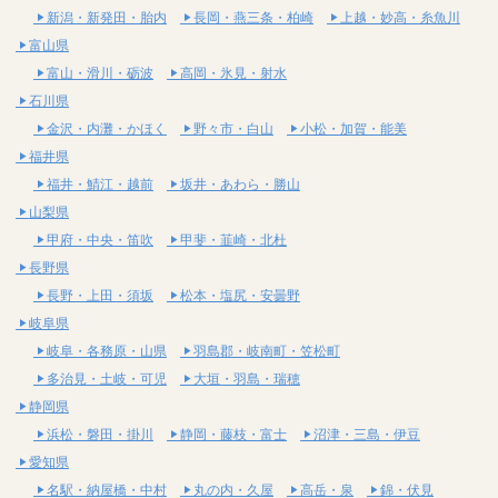
新潟・新発田・胎内
長岡・燕三条・柏崎
上越・妙高・糸魚川
富山県
富山・滑川・砺波
高岡・氷見・射水
石川県
金沢・内灘・かほく
野々市・白山
小松・加賀・能美
福井県
福井・鯖江・越前
坂井・あわら・勝山
山梨県
甲府・中央・笛吹
甲斐・韮崎・北杜
長野県
長野・上田・須坂
松本・塩尻・安曇野
岐阜県
岐阜・各務原・山県
羽島郡・岐南町・笠松町
多治見・土岐・可児
大垣・羽島・瑞穂
静岡県
浜松・磐田・掛川
静岡・藤枝・富士
沼津・三島・伊豆
愛知県
名駅・納屋橋・中村
丸の内・久屋
高岳・泉
錦・伏見