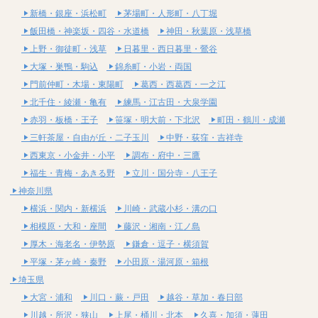
新橋・銀座・浜松町
茅場町・人形町・八丁堀
飯田橋・神楽坂・四谷・水道橋
神田・秋葉原・浅草橋
上野・御徒町・浅草
日暮里・西日暮里・鶯谷
大塚・巣鴨・駒込
錦糸町・小岩・両国
門前仲町・木場・東陽町
葛西・西葛西・一之江
北千住・綾瀬・亀有
練馬・江古田・大泉学園
赤羽・板橋・王子
笹塚・明大前・下北沢
町田・鶴川・成瀬
三軒茶屋・自由が丘・二子玉川
中野・荻窪・吉祥寺
西東京・小金井・小平
調布・府中・三鷹
福生・青梅・あきる野
立川・国分寺・八王子
神奈川県
横浜・関内・新横浜
川崎・武蔵小杉・溝の口
相模原・大和・座間
藤沢・湘南・江ノ島
厚木・海老名・伊勢原
鎌倉・逗子・横須賀
平塚・茅ヶ崎・秦野
小田原・湯河原・箱根
埼玉県
大宮・浦和
川口・蕨・戸田
越谷・草加・春日部
川越・所沢・狭山
上尾・桶川・北本
久喜・加須・蓮田