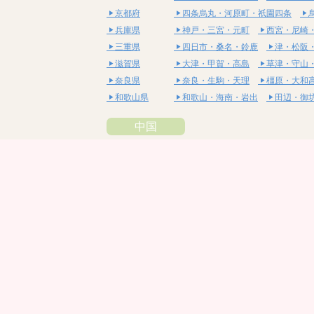
京都府
四条烏丸・河原町・祇園四条
兵庫県
神戸・三宮・元町
西宮・尼崎
三重県
四日市・桑名・鈴鹿
津・松阪
滋賀県
大津・甲賀・高島
草津・守山
奈良県
奈良・生駒・天理
橿原・大和
和歌山県
和歌山・海南・岩出
田辺・御
中国
鳥取県
米子・皆生・境港
鳥取・倉吉
島根県
松江・安来
出雲・雲南・大田
岡山県
岡山・備前・瀬戸内
倉敷・総
広島県
広島市・流川・薬研堀
福山・
山口県
山口・宇部・防府
周南・下松
四国
徳島県
阿南・那賀・美波
徳島・鳴門
香川県
高松・坂出・さぬき
丸亀・善
愛媛県
松山市・大街道・道後
新居浜