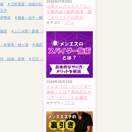
2026年07月28日
瀬
三軒茶屋・自由が丘・二子玉川
出張メンズエステとは｜
王子
仕事内容や給料相場・働
くメリットと注意点
伊勢原
鎌倉・逗子・横須賀
カテゴリ：
コラム
蓮田
ふじみ野・新座・富士見
・木更津・袖ヶ浦
成田・富里・印西
河・結城・坂東
日立・高萩・常陸太田
2026年06月23日
メンエスの「スパイダー
施術」とは？具体的なや
り方・メリットを解説
カテゴリ：
コラム