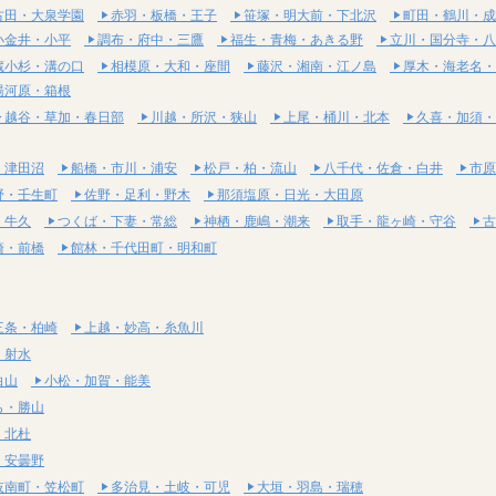
古田・大泉学園
赤羽・板橋・王子
笹塚・明大前・下北沢
町田・鶴川・成
小金井・小平
調布・府中・三鷹
福生・青梅・あきる野
立川・国分寺・八
蔵小杉・溝の口
相模原・大和・座間
藤沢・湘南・江ノ島
厚木・海老名・
湯河原・箱根
越谷・草加・春日部
川越・所沢・狭山
上尾・桶川・北本
久喜・加須・
・津田沼
船橋・市川・浦安
松戸・柏・流山
八千代・佐倉・白井
市原
野・壬生町
佐野・足利・野木
那須塩原・日光・大田原
・牛久
つくば・下妻・常総
神栖・鹿嶋・潮来
取手・龍ヶ崎・守谷
古
崎・前橋
館林・千代田町・明和町
三条・柏崎
上越・妙高・糸魚川
・射水
白山
小松・加賀・能美
ら・勝山
・北杜
・安曇野
岐南町・笠松町
多治見・土岐・可児
大垣・羽島・瑞穂