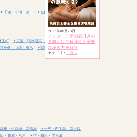
千種・今池・池下
金山・熱田
2026年05月28日
メンズエステの裏引きの
麻生町
東区・環状通東・新道東
意味とは？危険性と安全
な稼ぎ方を解説
苫小牧・白老・勇払
室蘭・登別・伊達
カテゴリ：
コラム
堀橋・心斎橋・南船場
十三・西中島・新大阪
阪・布施・八尾
堺・和泉・岸和田