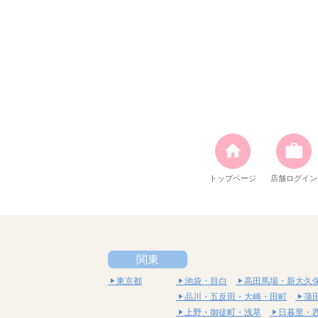
トップページ
店舗ログイン
関東
東京都
池袋・目白
高田馬場・新大久
品川・五反田・大崎・田町
蒲
上野・御徒町・浅草
日暮里・