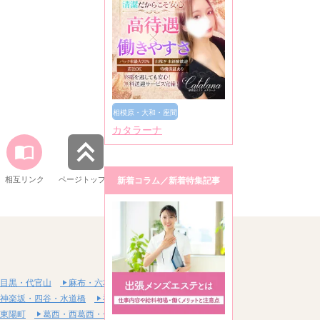
相模原・大和・座間
カタラーナ
相互リンク
ページトップへ
新着コラム／新着特集記事
目黒・代官山
麻布・六本木・赤坂
神楽坂・四谷・水道橋
神田・秋葉原・浅草橋
東陽町
葛西・西葛西・一之江