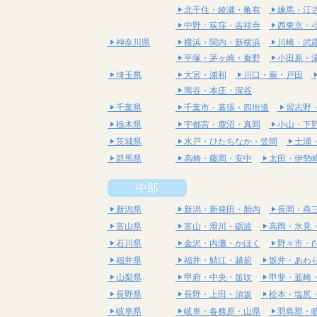
北千住・綾瀬・亀有
練馬・江
中野・荻窪・吉祥寺
西東京・
神奈川県
横浜・関内・新横浜
川崎・武
平塚・茅ヶ崎・秦野
小田原・
埼玉県
大宮・浦和
川口・蕨・戸田
熊谷・本庄・深谷
千葉県
千葉市・幕張・四街道
習志野
栃木県
宇都宮・鹿沼・真岡
小山・下
茨城県
水戸・ひたちなか・笠間
土浦
群馬県
高崎・藤岡・安中
太田・伊勢
中部
新潟県
新潟・新発田・胎内
長岡・燕
富山県
富山・滑川・砺波
高岡・氷見
石川県
金沢・内灘・かほく
野々市・
福井県
福井・鯖江・越前
坂井・あわ
山梨県
甲府・中央・笛吹
甲斐・韮崎
長野県
長野・上田・須坂
松本・塩尻
岐阜県
岐阜・各務原・山県
羽島郡・