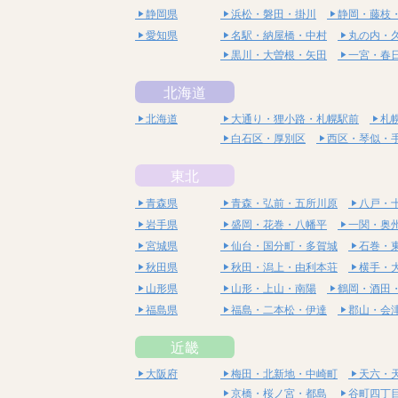
静岡県
浜松・磐田・掛川
静岡・藤枝
愛知県
名駅・納屋橋・中村
丸の内・
黒川・大曽根・矢田
一宮・春
北海道
北海道
大通り・狸小路・札幌駅前
札
白石区・厚別区
西区・琴似・
東北
青森県
青森・弘前・五所川原
八戸・
岩手県
盛岡・花巻・八幡平
一関・奥
宮城県
仙台・国分町・多賀城
石巻・
秋田県
秋田・潟上・由利本荘
横手・
山形県
山形・上山・南陽
鶴岡・酒田
福島県
福島・二本松・伊達
郡山・会
近畿
大阪府
梅田・北新地・中崎町
天六・
京橋・桜ノ宮・都島
谷町四丁