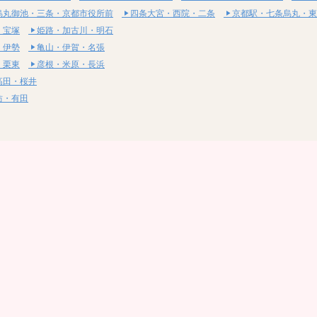
烏丸御池・三条・京都市役所前
四条大宮・西院・二条
京都駅・七条烏丸・東
・宝塚
姫路・加古川・明石
・伊勢
亀山・伊賀・名張
・栗東
彦根・米原・長浜
高田・桜井
坊・有田
・湯梨浜
社・浅口
尾道・三原
呉・東広島・竹原
・岩国
下関・長門・美祢
・小松島
通寺・観音寺
・西条・四国中央
今治・東温・伊予