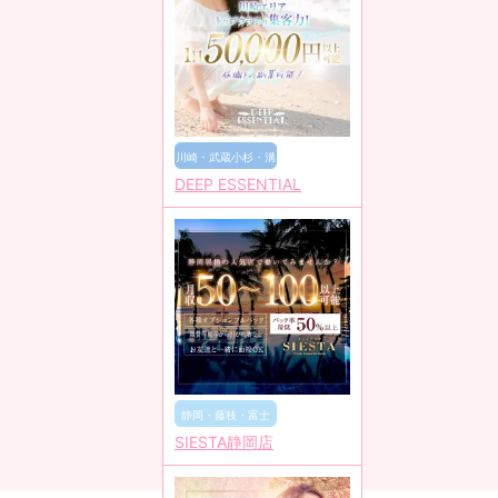
川崎・武蔵小杉・溝
DEEP ESSENTIAL
の口
静岡・藤枝・富士
SIESTA静岡店