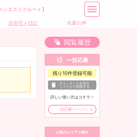
メンエスリクルート】
店長写メ日記
先輩の声
閲覧履歴
一括応募
残り
10
件登録可能
チェックしたお店を
リストから削除する
詳しい使い方はコチラ
一括応募ページへ
人気のエリアで探す