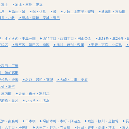
・富士
沼津・三島・伊豆
久屋
高岳・泉
錦・伏見
栄
大須・上前津・鶴舞
新栄町・東新町
日井・小牧
豊橋・岡崎・安城・豊田
幌・すすきの・中島公園
西11丁目・西18丁目・円山公園
北18条・北24条・
手稲区
豊平区・清田区・南区
旭川・芦別・深川
千歳・恵庭・北広島
十和田・三沢
州・陸前高田
東松島・登米
名取・岩沼・亘理
大崎・古川・栗原
大仙・湯沢
・庄内町
天童・東根・寒河江
津若松・白河
いわき・小名浜
天満・南森町
日本橋
堺筋本町・本町・阿波座
難波・桜川・道頓堀
長
目・六丁目・松屋町
天王寺・谷九・寺田町
吹田・豊中・高槻・茨木
東大