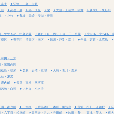
・富士
沼津・三島・伊豆
久屋
高岳・泉
錦・伏見
栄
大須・上前津・鶴舞
新栄町・東新町
日井・小牧
豊橋・岡崎・安城・豊田
幌・すすきの・中島公園
西11丁目・西18丁目・円山公園
北18条・北24条・
手稲区
豊平区・清田区・南区
旭川・芦別・深川
千歳・恵庭・北広島
十和田・三沢
州・陸前高田
東松島・登米
名取・岩沼・亘理
大崎・古川・栗原
大仙・湯沢
・庄内町
天童・東根・寒河江
津若松・白河
いわき・小名浜
天満・南森町
日本橋
堺筋本町・本町・阿波座
難波・桜川・道頓堀
長
目・六丁目・松屋町
天王寺・谷九・寺田町
吹田・豊中・高槻・茨木
東大