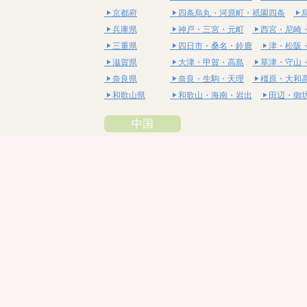
京都府
四条烏丸・河原町・祇園四条
兵庫県
神戸・三宮・元町
西宮・尼崎
三重県
四日市・桑名・鈴鹿
津・松阪
滋賀県
大津・甲賀・高島
草津・守山
奈良県
奈良・生駒・天理
橿原・大和
和歌山県
和歌山・海南・岩出
田辺・御
中国
鳥取県
米子・皆生・境港
鳥取・倉吉
島根県
松江・安来
出雲・雲南・大田
岡山県
岡山・備前・瀬戸内
倉敷・総
広島県
広島市・流川・薬研堀
福山・
山口県
山口・宇部・防府
周南・下松
四国
徳島県
阿南・那賀・美波
徳島・鳴門
香川県
高松・坂出・さぬき
丸亀・善
愛媛県
松山市・大街道・道後
新居浜