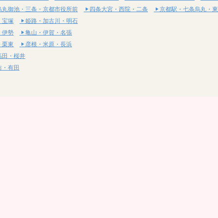
烏丸御池・三条・京都市役所前
四条大宮・西院・二条
京都駅・七条烏丸・東
・宝塚
姫路・加古川・明石
・伊勢
亀山・伊賀・名張
・栗東
彦根・米原・長浜
高田・桜井
坊・有田
・湯梨浜
社・浅口
尾道・三原
呉・東広島・竹原
・岩国
下関・長門・美祢
・小松島
通寺・観音寺
・西条・四国中央
今治・東温・伊予