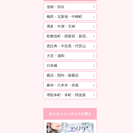
池袋・目白
梅田・北新地・中崎町
博多・中洲・天神
歌舞伎町・西新宿・新宿御苑
恵比寿・中目黒・代官山
大宮・浦和
日本橋
横浜・関内・新横浜
麻布・六本木・赤坂
堺筋本町・本町・阿波座
オススメメンズエステ求人