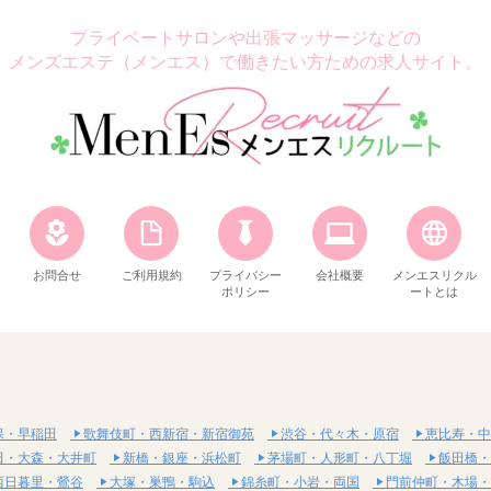
プライベートサロンや出張マッサージなどの
メンズエステ（メンエス）で働きたい方ための求人サイト。
お問合せ
ご利用規約
プライバシー
会社概要
メンエスリクル
ポリシー
ートとは
保・早稲田
歌舞伎町・西新宿・新宿御苑
渋谷・代々木・原宿
恵比寿・中
田・大森・大井町
新橋・銀座・浜松町
茅場町・人形町・八丁堀
飯田橋・
西日暮里・鶯谷
大塚・巣鴨・駒込
錦糸町・小岩・両国
門前仲町・木場・