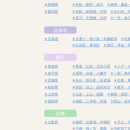
静岡県
浜松・磐田・掛川
静岡・藤枝
愛知県
名駅・納屋橋・中村
丸の内・
黒川・大曽根・矢田
一宮・春
北海道
北海道
大通り・狸小路・札幌駅前
札
白石区・厚別区
西区・琴似・
東北
青森県
青森・弘前・五所川原
八戸・
岩手県
盛岡・花巻・八幡平
一関・奥
宮城県
仙台・国分町・多賀城
石巻・
秋田県
秋田・潟上・由利本荘
横手・
山形県
山形・上山・南陽
鶴岡・酒田
福島県
福島・二本松・伊達
郡山・会
近畿
大阪府
梅田・北新地・中崎町
天六・
京橋・桜ノ宮・都島
谷町四丁