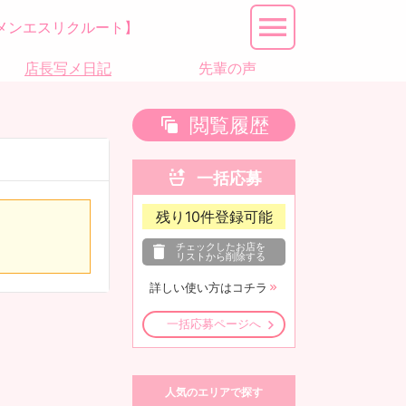
メンエスリクルート】
店長写メ日記
先輩の声
閲覧履歴
一括応募
残り
10
件登録可能
チェックしたお店を
リストから削除する
詳しい使い方はコチラ
一括応募ページへ
人気のエリアで探す