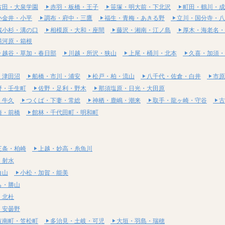
古田・大泉学園
赤羽・板橋・王子
笹塚・明大前・下北沢
町田・鶴川・成
小金井・小平
調布・府中・三鷹
福生・青梅・あきる野
立川・国分寺・八
蔵小杉・溝の口
相模原・大和・座間
藤沢・湘南・江ノ島
厚木・海老名・
湯河原・箱根
越谷・草加・春日部
川越・所沢・狭山
上尾・桶川・北本
久喜・加須・
・津田沼
船橋・市川・浦安
松戸・柏・流山
八千代・佐倉・白井
市原
野・壬生町
佐野・足利・野木
那須塩原・日光・大田原
・牛久
つくば・下妻・常総
神栖・鹿嶋・潮来
取手・龍ヶ崎・守谷
古
崎・前橋
館林・千代田町・明和町
三条・柏崎
上越・妙高・糸魚川
・射水
白山
小松・加賀・能美
ら・勝山
・北杜
・安曇野
岐南町・笠松町
多治見・土岐・可児
大垣・羽島・瑞穂