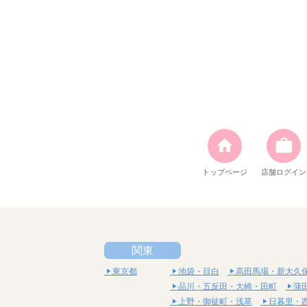
トップページ
店舗ログイン
関東
東京都
池袋・目白
高田馬場・新大久
品川・五反田・大崎・田町
蒲
上野・御徒町・浅草
日暮里・