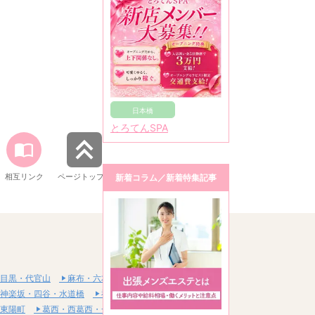
日本橋
とろてんSPA
相互リンク
ページトップへ
新着コラム／新着特集記事
目黒・代官山
麻布・六本木・赤坂
神楽坂・四谷・水道橋
神田・秋葉原・浅草橋
東陽町
葛西・西葛西・一之江