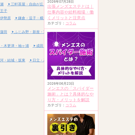
2026年07月28日
瀬
三軒茶屋・自由が丘・二子玉川
出張メンズエステとは｜
王子
仕事内容や給料相場・働
くメリットと注意点
伊勢原
鎌倉・逗子・横須賀
カテゴリ：
コラム
蓮田
ふじみ野・新座・富士見
・木更津・袖ヶ浦
成田・富里・印西
河・結城・坂東
日立・高萩・常陸太田
2026年06月23日
メンエスの「スパイダー
施術」とは？具体的なや
り方・メリットを解説
カテゴリ：
コラム