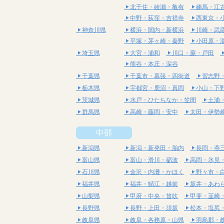
北千住・綾瀬・亀有
練馬・江
中野・荻窪・吉祥寺
西東京・
神奈川県
横浜・関内・新横浜
川崎・武
平塚・茅ヶ崎・秦野
小田原・
埼玉県
大宮・浦和
川口・蕨・戸田
熊谷・本庄・深谷
千葉県
千葉市・幕張・四街道
習志野
栃木県
宇都宮・鹿沼・真岡
小山・下
茨城県
水戸・ひたちなか・笠間
土浦
群馬県
高崎・藤岡・安中
太田・伊勢
中部
新潟県
新潟・新発田・胎内
長岡・燕
富山県
富山・滑川・砺波
高岡・氷見
石川県
金沢・内灘・かほく
野々市・
福井県
福井・鯖江・越前
坂井・あわ
山梨県
甲府・中央・笛吹
甲斐・韮崎
長野県
長野・上田・須坂
松本・塩尻
岐阜県
岐阜・各務原・山県
羽島郡・