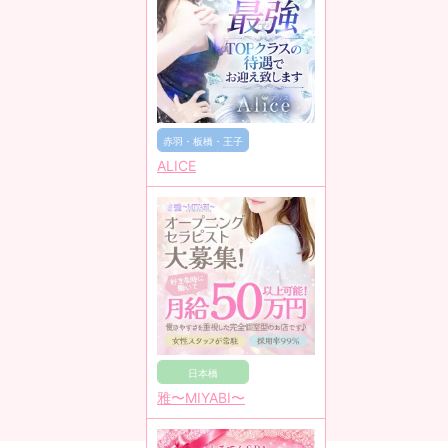
赤羽・板橋・王子
ALICE
日本橋
雅〜MIYABI〜