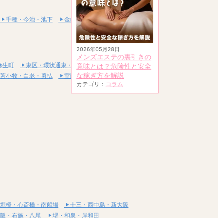
千種・今池・池下
金山・熱田
2026年05月28日
メンズエステの裏引きの
麻生町
東区・環状通東・新道東
意味とは？危険性と安全
な稼ぎ方を解説
苫小牧・白老・勇払
室蘭・登別・伊達
カテゴリ：
コラム
堀橋・心斎橋・南船場
十三・西中島・新大阪
阪・布施・八尾
堺・和泉・岸和田