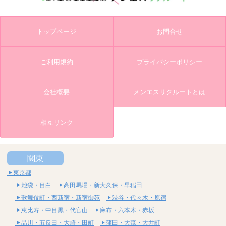
トップページ
お問合せ
ご利用規約
プライバシーポリシー
会社概要
メンエスリクルートとは
相互リンク
関東
東京都
池袋・目白
高田馬場・新大久保・早稲田
歌舞伎町・西新宿・新宿御苑
渋谷・代々木・原宿
恵比寿・中目黒・代官山
麻布・六本木・赤坂
品川・五反田・大崎・田町
蒲田・大森・大井町