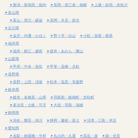
新潟・新発田・胎内
長岡・燕三条・柏崎
上越・妙高・糸魚川
富山県
富山・滑川・砺波
高岡・氷見・射水
石川県
金沢・内灘・かほく
野々市・白山
小松・加賀・能美
福井県
福井・鯖江・越前
坂井・あわら・勝山
山梨県
甲府・中央・笛吹
甲斐・韮崎・北杜
長野県
長野・上田・須坂
松本・塩尻・安曇野
岐阜県
岐阜・各務原・山県
羽島郡・岐南町・笠松町
多治見・土岐・可児
大垣・羽島・瑞穂
静岡県
浜松・磐田・掛川
静岡・藤枝・富士
沼津・三島・伊豆
愛知県
名駅・納屋橋・中村
丸の内・久屋
高岳・泉
錦・伏見