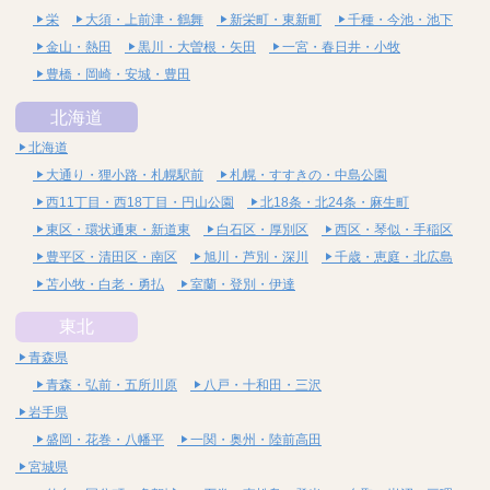
栄
大須・上前津・鶴舞
新栄町・東新町
千種・今池・池下
金山・熱田
黒川・大曽根・矢田
一宮・春日井・小牧
豊橋・岡崎・安城・豊田
北海道
北海道
大通り・狸小路・札幌駅前
札幌・すすきの・中島公園
西11丁目・西18丁目・円山公園
北18条・北24条・麻生町
東区・環状通東・新道東
白石区・厚別区
西区・琴似・手稲区
豊平区・清田区・南区
旭川・芦別・深川
千歳・恵庭・北広島
苫小牧・白老・勇払
室蘭・登別・伊達
東北
青森県
青森・弘前・五所川原
八戸・十和田・三沢
岩手県
盛岡・花巻・八幡平
一関・奥州・陸前高田
宮城県