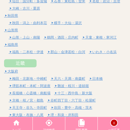
仙台・国分町・多賀城
石巻・東松島・登米
名取・岩沼・亘理
大崎・古川・栗原
秋田県
秋田・潟上・由利本荘
横手・大仙・湯沢
山形県
山形・上山・南陽
鶴岡・酒田・庄内町
天童・東根・寒河江
福島県
福島・二本松・伊達
郡山・会津若松・白河
いわき・小名浜
近畿
大阪府
梅田・北新地・中崎町
天六・天満・南森町
日本橋
堺筋本町・本町・阿波座
難波・桜川・道頓堀
長堀橋・心斎橋・南船場
十三・西中島・新大阪
京橋・桜ノ宮・都島
谷町四丁目・六丁目・松屋町
天王寺・谷九・寺田町
吹田・豊中・高槻・茨木
東大阪・布施・八尾
堺・和泉・岸和田
京都府
0
四条烏丸・河原町・祇園四条
烏丸御池・三条・京都市役所前
トップ
詳細検索
閲覧履歴
一括応募