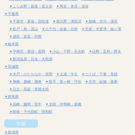
ふじみ野・新座・富士見
熊谷・本庄・深谷
千葉県
千葉市・幕張・四街道
習志野・津田沼
船橋・市川・浦安
松戸・柏・流山
八千代・佐倉・白井
市原・木更津・袖ヶ浦
成田・富里・印西
栃木県
宇都宮・鹿沼・真岡
小山・下野・壬生町
佐野・足利・野木
那須塩原・日光・大田原
茨城県
水戸・ひたちなか・笠間
土浦・牛久
つくば・下妻・常総
神栖・鹿嶋・潮来
取手・龍ヶ崎・守谷
古河・結城・坂東
日立・高萩・常陸太田
群馬県
高崎・藤岡・安中
太田・伊勢崎・前橋
館林・千代田町・明和町
中部
新潟県