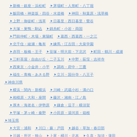
新橋・銀座・浜松町
茅場町・人形町・八丁堀
飯田橋・神楽坂・四谷・水道橋
神田・秋葉原・浅草橋
上野・御徒町・浅草
日暮里・西日暮里・鶯谷
大塚・巣鴨・駒込
錦糸町・小岩・両国
門前仲町・木場・東陽町
葛西・西葛西・一之江
北千住・綾瀬・亀有
練馬・江古田・大泉学園
赤羽・板橋・王子
笹塚・明大前・下北沢
町田・鶴川・成瀬
三軒茶屋・自由が丘・二子玉川
中野・荻窪・吉祥寺
西東京・小金井・小平
調布・府中・三鷹
福生・青梅・あきる野
立川・国分寺・八王子
神奈川県
横浜・関内・新横浜
川崎・武蔵小杉・溝の口
相模原・大和・座間
藤沢・湘南・江ノ島
厚木・海老名・伊勢原
鎌倉・逗子・横須賀
平塚・茅ヶ崎・秦野
小田原・湯河原・箱根
埼玉県
大宮・浦和
川口・蕨・戸田
越谷・草加・春日部
川越・所沢・狭山
上尾・桶川・北本
久喜・加須・蓮田