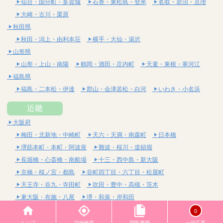
仙台・国分町・多賀城
石巻・東松島・登米
名取・岩沼・亘理
大崎・古川・栗原
秋田県
秋田・潟上・由利本荘
横手・大仙・湯沢
山形県
山形・上山・南陽
鶴岡・酒田・庄内町
天童・東根・寒河江
福島県
福島・二本松・伊達
郡山・会津若松・白河
いわき・小名浜
近畿
大阪府
梅田・北新地・中崎町
天六・天満・南森町
日本橋
堺筋本町・本町・阿波座
難波・桜川・道頓堀
長堀橋・心斎橋・南船場
十三・西中島・新大阪
京橋・桜ノ宮・都島
谷町四丁目・六丁目・松屋町
天王寺・谷九・寺田町
吹田・豊中・高槻・茨木
東大阪・布施・八尾
堺・和泉・岸和田
京都府
0
四条烏丸・河原町・祇園四条
烏丸御池・三条・京都市役所前
トップ
詳細検索
閲覧履歴
一括応募