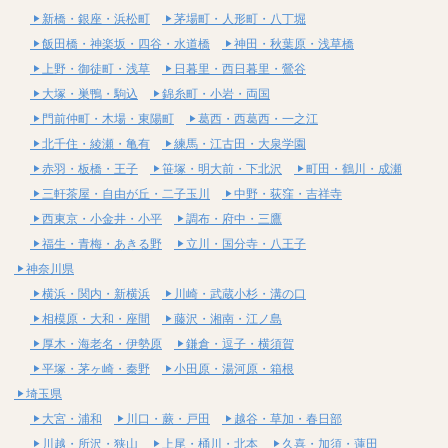
新橋・銀座・浜松町
茅場町・人形町・八丁堀
飯田橋・神楽坂・四谷・水道橋
神田・秋葉原・浅草橋
上野・御徒町・浅草
日暮里・西日暮里・鶯谷
大塚・巣鴨・駒込
錦糸町・小岩・両国
門前仲町・木場・東陽町
葛西・西葛西・一之江
北千住・綾瀬・亀有
練馬・江古田・大泉学園
赤羽・板橋・王子
笹塚・明大前・下北沢
町田・鶴川・成瀬
三軒茶屋・自由が丘・二子玉川
中野・荻窪・吉祥寺
西東京・小金井・小平
調布・府中・三鷹
福生・青梅・あきる野
立川・国分寺・八王子
神奈川県
横浜・関内・新横浜
川崎・武蔵小杉・溝の口
相模原・大和・座間
藤沢・湘南・江ノ島
厚木・海老名・伊勢原
鎌倉・逗子・横須賀
平塚・茅ヶ崎・秦野
小田原・湯河原・箱根
埼玉県
大宮・浦和
川口・蕨・戸田
越谷・草加・春日部
川越・所沢・狭山
上尾・桶川・北本
久喜・加須・蓮田