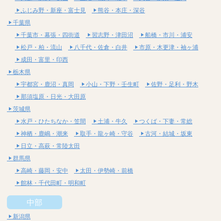
ふじみ野・新座・富士見
熊谷・本庄・深谷
千葉県
千葉市・幕張・四街道
習志野・津田沼
船橋・市川・浦安
松戸・柏・流山
八千代・佐倉・白井
市原・木更津・袖ヶ浦
成田・富里・印西
栃木県
宇都宮・鹿沼・真岡
小山・下野・壬生町
佐野・足利・野木
那須塩原・日光・大田原
茨城県
水戸・ひたちなか・笠間
土浦・牛久
つくば・下妻・常総
神栖・鹿嶋・潮来
取手・龍ヶ崎・守谷
古河・結城・坂東
日立・高萩・常陸太田
群馬県
高崎・藤岡・安中
太田・伊勢崎・前橋
館林・千代田町・明和町
中部
新潟県