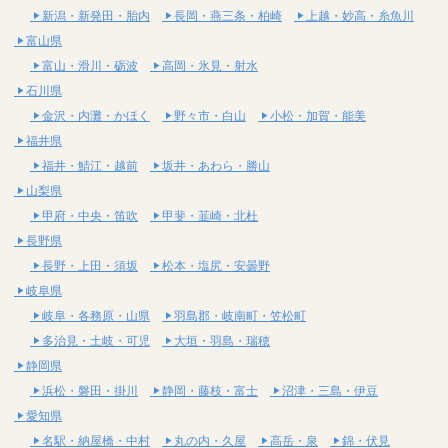
新潟・新発田・胎内
長岡・燕三条・柏崎
上越・妙高・糸魚川
富山県
富山・滑川・砺波
高岡・氷見・射水
石川県
金沢・内灘・かほく
野々市・白山
小松・加賀・能美
福井県
福井・鯖江・越前
坂井・あわら・勝山
山梨県
甲府・中央・笛吹
甲斐・韮崎・北杜
長野県
長野・上田・須坂
松本・塩尻・安曇野
岐阜県
岐阜・各務原・山県
羽島郡・岐南町・笠松町
多治見・土岐・可児
大垣・羽島・瑞穂
静岡県
浜松・磐田・掛川
静岡・藤枝・富士
沼津・三島・伊豆
愛知県
名駅・納屋橋・中村
丸の内・久屋
高岳・泉
錦・伏見