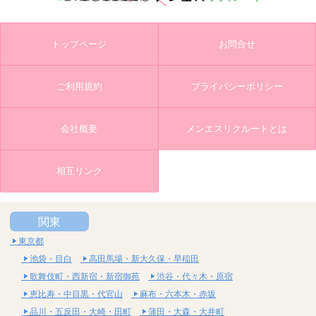
トップページ
お問合せ
ご利用規約
プライバシーポリシー
会社概要
メンエスリクルートとは
相互リンク
関東
東京都
池袋・目白
高田馬場・新大久保・早稲田
歌舞伎町・西新宿・新宿御苑
渋谷・代々木・原宿
恵比寿・中目黒・代官山
麻布・六本木・赤坂
品川・五反田・大崎・田町
蒲田・大森・大井町