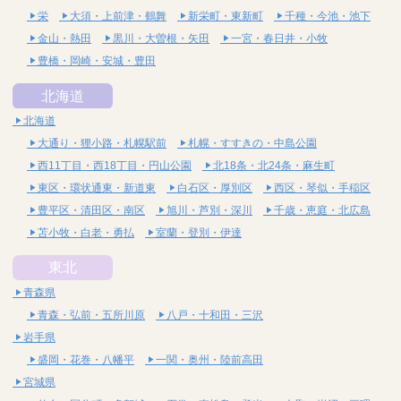
栄
大須・上前津・鶴舞
新栄町・東新町
千種・今池・池下
金山・熱田
黒川・大曽根・矢田
一宮・春日井・小牧
豊橋・岡崎・安城・豊田
北海道
北海道
大通り・狸小路・札幌駅前
札幌・すすきの・中島公園
西11丁目・西18丁目・円山公園
北18条・北24条・麻生町
東区・環状通東・新道東
白石区・厚別区
西区・琴似・手稲区
豊平区・清田区・南区
旭川・芦別・深川
千歳・恵庭・北広島
苫小牧・白老・勇払
室蘭・登別・伊達
東北
青森県
青森・弘前・五所川原
八戸・十和田・三沢
岩手県
盛岡・花巻・八幡平
一関・奥州・陸前高田
宮城県