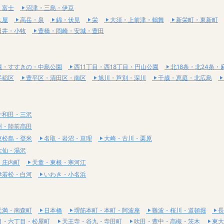
・富士
沼津・三島・伊豆
久屋
高岳・泉
錦・伏見
栄
大須・上前津・鶴舞
新栄町・東新町
日井・小牧
豊橋・岡崎・安城・豊田
幌・すすきの・中島公園
西11丁目・西18丁目・円山公園
北18条・北24条・
手稲区
豊平区・清田区・南区
旭川・芦別・深川
千歳・恵庭・北広島
十和田・三沢
州・陸前高田
東松島・登米
名取・岩沼・亘理
大崎・古川・栗原
大仙・湯沢
・庄内町
天童・東根・寒河江
津若松・白河
いわき・小名浜
天満・南森町
日本橋
堺筋本町・本町・阿波座
難波・桜川・道頓堀
長
目・六丁目・松屋町
天王寺・谷九・寺田町
吹田・豊中・高槻・茨木
東大