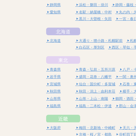
静岡県
浜松・磐田・掛川
静岡・藤枝
愛知県
名駅・納屋橋・中村
丸の内・
黒川・大曽根・矢田
一宮・春
北海道
北海道
大通り・狸小路・札幌駅前
札
白石区・厚別区
西区・琴似・
東北
青森県
青森・弘前・五所川原
八戸・
岩手県
盛岡・花巻・八幡平
一関・奥
宮城県
仙台・国分町・多賀城
石巻・
秋田県
秋田・潟上・由利本荘
横手・
山形県
山形・上山・南陽
鶴岡・酒田
福島県
福島・二本松・伊達
郡山・会
近畿
大阪府
梅田・北新地・中崎町
天六・
京橋・桜ノ宮・都島
谷町四丁