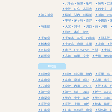
北千住・綾瀬・亀有
練馬・江
中野・荻窪・吉祥寺
西東京・
神奈川県
横浜・関内・新横浜
川崎・武
平塚・茅ヶ崎・秦野
小田原・
埼玉県
大宮・浦和
川口・蕨・戸田
熊谷・本庄・深谷
千葉県
千葉市・幕張・四街道
習志野
栃木県
宇都宮・鹿沼・真岡
小山・下
茨城県
水戸・ひたちなか・笠間
土浦
群馬県
高崎・藤岡・安中
太田・伊勢
中部
新潟県
新潟・新発田・胎内
長岡・燕
富山県
富山・滑川・砺波
高岡・氷見
石川県
金沢・内灘・かほく
野々市・
福井県
福井・鯖江・越前
坂井・あわ
山梨県
甲府・中央・笛吹
甲斐・韮崎
長野県
長野・上田・須坂
松本・塩尻
岐阜県
岐阜・各務原・山県
羽島郡・