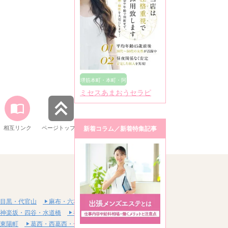
堺筋本町・本町・阿
ミセスあまおうセラピ
波座
相互リンク
ページトップへ
新着コラム／新着特集記事
目黒・代官山
麻布・六本木・赤坂
神楽坂・四谷・水道橋
神田・秋葉原・浅草橋
東陽町
葛西・西葛西・一之江