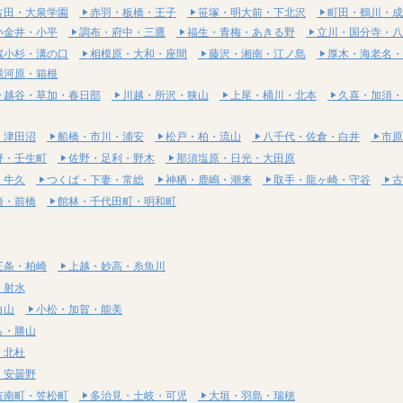
古田・大泉学園
赤羽・板橋・王子
笹塚・明大前・下北沢
町田・鶴川・成
小金井・小平
調布・府中・三鷹
福生・青梅・あきる野
立川・国分寺・八
蔵小杉・溝の口
相模原・大和・座間
藤沢・湘南・江ノ島
厚木・海老名・
湯河原・箱根
越谷・草加・春日部
川越・所沢・狭山
上尾・桶川・北本
久喜・加須・
・津田沼
船橋・市川・浦安
松戸・柏・流山
八千代・佐倉・白井
市原
野・壬生町
佐野・足利・野木
那須塩原・日光・大田原
・牛久
つくば・下妻・常総
神栖・鹿嶋・潮来
取手・龍ヶ崎・守谷
古
崎・前橋
館林・千代田町・明和町
三条・柏崎
上越・妙高・糸魚川
・射水
白山
小松・加賀・能美
ら・勝山
・北杜
・安曇野
岐南町・笠松町
多治見・土岐・可児
大垣・羽島・瑞穂