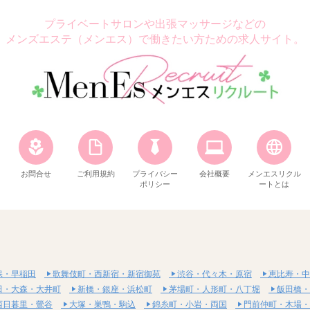
プライベートサロンや出張マッサージなどの
メンズエステ（メンエス）で働きたい方ための求人サイト。
お問合せ
ご利用規約
プライバシー
会社概要
メンエスリクル
ポリシー
ートとは
保・早稲田
歌舞伎町・西新宿・新宿御苑
渋谷・代々木・原宿
恵比寿・中
田・大森・大井町
新橋・銀座・浜松町
茅場町・人形町・八丁堀
飯田橋・
西日暮里・鶯谷
大塚・巣鴨・駒込
錦糸町・小岩・両国
門前仲町・木場・