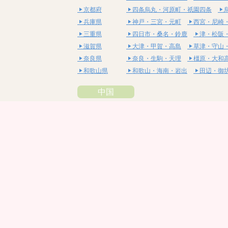
京都府
四条烏丸・河原町・祇園四条
兵庫県
神戸・三宮・元町
西宮・尼崎
三重県
四日市・桑名・鈴鹿
津・松阪
滋賀県
大津・甲賀・高島
草津・守山
奈良県
奈良・生駒・天理
橿原・大和
和歌山県
和歌山・海南・岩出
田辺・御
中国
鳥取県
米子・皆生・境港
鳥取・倉吉
島根県
松江・安来
出雲・雲南・大田
岡山県
岡山・備前・瀬戸内
倉敷・総
広島県
広島市・流川・薬研堀
福山・
山口県
山口・宇部・防府
周南・下松
四国
徳島県
阿南・那賀・美波
徳島・鳴門
香川県
高松・坂出・さぬき
丸亀・善
愛媛県
松山市・大街道・道後
新居浜