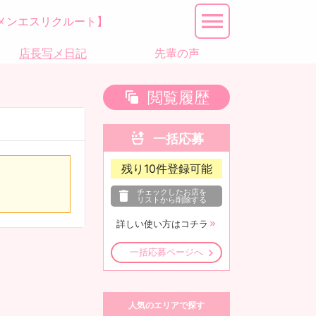
メンエスリクルート】
店長写メ日記
先輩の声
閲覧履歴
一括応募
残り
10
件登録可能
チェックしたお店を
リストから削除する
詳しい使い方はコチラ
一括応募ページへ
人気のエリアで探す