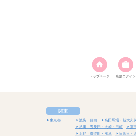
トップページ
店舗ログイン
関東
東京都
池袋・目白
高田馬場・新大久
品川・五反田・大崎・田町
蒲
上野・御徒町・浅草
日暮里・