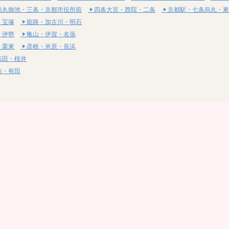
烏丸御池・三条・京都市役所前
四条大宮・西院・二条
京都駅・七条烏丸・東
・宝塚
姫路・加古川・明石
・伊勢
亀山・伊賀・名張
・栗東
彦根・米原・長浜
高田・桜井
坊・有田
・湯梨浜
社・浅口
尾道・三原
呉・東広島・竹原
・岩国
下関・長門・美祢
・小松島
通寺・観音寺
・西条・四国中央
今治・東温・伊予