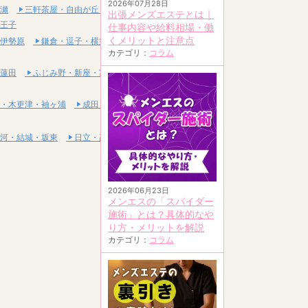
2026年07月28日
瀬
三軒茶屋・自由が丘・二子玉川
出張メンズエステとは｜
王子
仕事内容や給料相場・働
くメリットと注意点
伊勢原
鎌倉・逗子・横須賀
カテゴリ：
コラム
蓮田
ふじみ野・新座・富士見
・木更津・袖ヶ浦
成田・富里・印西
河・結城・坂東
日立・高萩・常陸太田
2026年06月23日
メンエスの「スパイダー
施術」とは？具体的なや
り方・メリットを解説
カテゴリ：
コラム