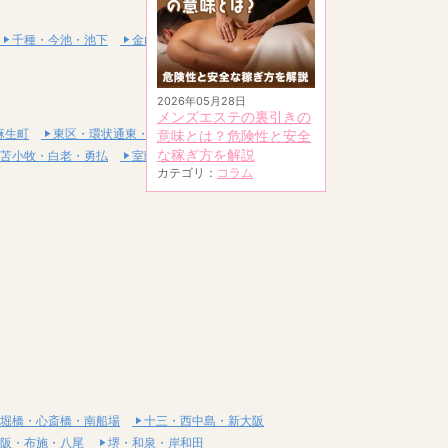
千種・今池・池下
金山・熱田
2026年05月28日
メンズエステの裏引きの
麻生町
東区・環状通東・新道東
意味とは？危険性と安全
な稼ぎ方を解説
苫小牧・白老・勇払
室蘭・登別・伊達
カテゴリ：
コラム
堀橋・心斎橋・南船場
十三・西中島・新大阪
阪・布施・八尾
堺・和泉・岸和田