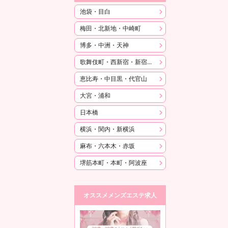
池袋・目白
梅田・北新地・中崎町
博多・中洲・天神
歌舞伎町・西新宿・新宿御苑
恵比寿・中目黒・代官山
大宮・浦和
日本橋
横浜・関内・新横浜
麻布・六本木・赤坂
堺筋本町・本町・阿波座
オススメメンズエステ求人