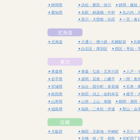
静岡県
浜松・磐田・掛川
静岡・藤枝
愛知県
名駅・納屋橋・中村
丸の内・
黒川・大曽根・矢田
一宮・春
北海道
北海道
大通り・狸小路・札幌駅前
札
白石区・厚別区
西区・琴似・
東北
青森県
青森・弘前・五所川原
八戸・
岩手県
盛岡・花巻・八幡平
一関・奥
宮城県
仙台・国分町・多賀城
石巻・
秋田県
秋田・潟上・由利本荘
横手・
山形県
山形・上山・南陽
鶴岡・酒田
福島県
福島・二本松・伊達
郡山・会
近畿
大阪府
梅田・北新地・中崎町
天六・
京橋・桜ノ宮・都島
谷町四丁