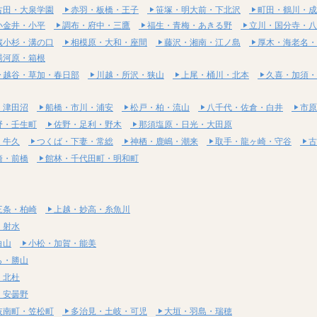
古田・大泉学園
赤羽・板橋・王子
笹塚・明大前・下北沢
町田・鶴川・成
小金井・小平
調布・府中・三鷹
福生・青梅・あきる野
立川・国分寺・八
蔵小杉・溝の口
相模原・大和・座間
藤沢・湘南・江ノ島
厚木・海老名・
湯河原・箱根
越谷・草加・春日部
川越・所沢・狭山
上尾・桶川・北本
久喜・加須・
・津田沼
船橋・市川・浦安
松戸・柏・流山
八千代・佐倉・白井
市原
野・壬生町
佐野・足利・野木
那須塩原・日光・大田原
・牛久
つくば・下妻・常総
神栖・鹿嶋・潮来
取手・龍ヶ崎・守谷
古
崎・前橋
館林・千代田町・明和町
三条・柏崎
上越・妙高・糸魚川
・射水
白山
小松・加賀・能美
ら・勝山
・北杜
・安曇野
岐南町・笠松町
多治見・土岐・可児
大垣・羽島・瑞穂