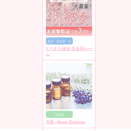
品川・五反田・大
むちむち彼女 五反田ルー
崎・田町
ム
日本橋
月影 -Moon Shadow-