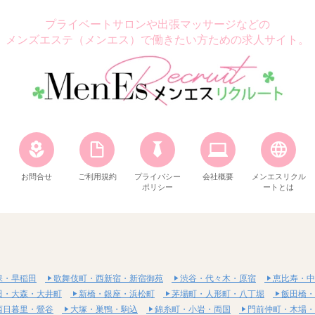
プライベートサロンや出張マッサージなどの
メンズエステ（メンエス）で働きたい方ための求人サイト。
お問合せ
ご利用規約
プライバシー
会社概要
メンエスリクル
ポリシー
ートとは
保・早稲田
歌舞伎町・西新宿・新宿御苑
渋谷・代々木・原宿
恵比寿・中
田・大森・大井町
新橋・銀座・浜松町
茅場町・人形町・八丁堀
飯田橋・
西日暮里・鶯谷
大塚・巣鴨・駒込
錦糸町・小岩・両国
門前仲町・木場・