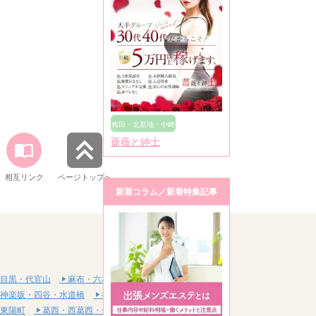
梅田・北新地・中崎
薔薇と紳士
町
相互リンク
ページトップへ
新着コラム／新着特集記事
目黒・代官山
麻布・六本木・赤坂
神楽坂・四谷・水道橋
神田・秋葉原・浅草橋
東陽町
葛西・西葛西・一之江