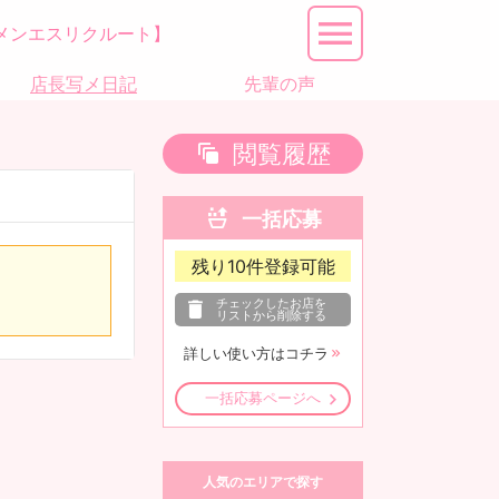
メンエスリクルート】
店長写メ日記
先輩の声
閲覧履歴
一括応募
残り
10
件登録可能
チェックしたお店を
リストから削除する
詳しい使い方はコチラ
一括応募ページへ
人気のエリアで探す