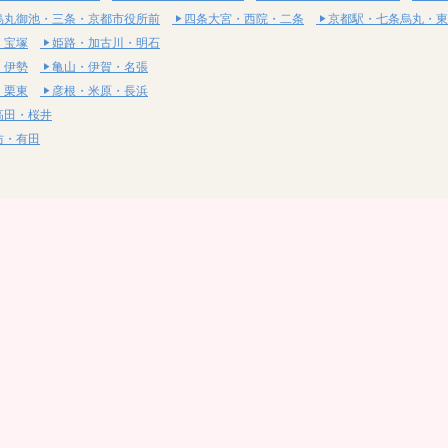
烏丸御池・三条・京都市役所前
四条大宮・西院・二条
京都駅・七条烏丸・東
・宝塚
姫路・加古川・明石
・伊勢
亀山・伊賀・名張
・栗東
彦根・米原・長浜
高田・桜井
坊・有田
・湯梨浜
社・浅口
尾道・三原
呉・東広島・竹原
・岩国
下関・長門・美祢
・小松島
通寺・観音寺
・西条・四国中央
今治・東温・伊予