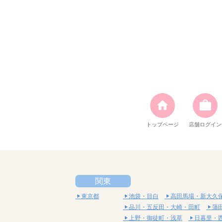
トップページ
店舗ログイン
関東
東京都
池袋・目白
高田馬場・新大久
品川・五反田・大崎・田町
蒲
上野・御徒町・浅草
日暮里・