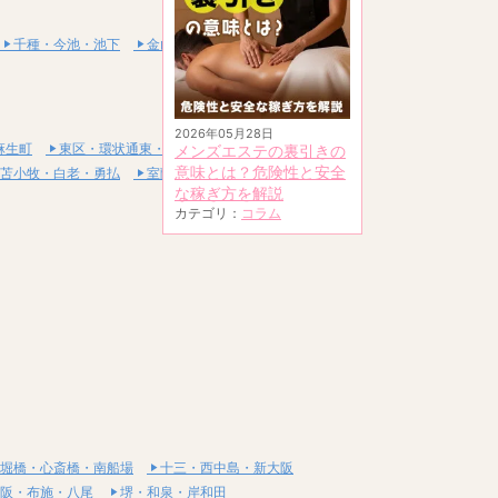
千種・今池・池下
金山・熱田
2026年05月28日
麻生町
東区・環状通東・新道東
メンズエステの裏引きの
意味とは？危険性と安全
苫小牧・白老・勇払
室蘭・登別・伊達
な稼ぎ方を解説
カテゴリ：
コラム
堀橋・心斎橋・南船場
十三・西中島・新大阪
阪・布施・八尾
堺・和泉・岸和田