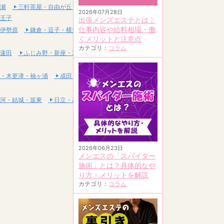
瀬
三軒茶屋・自由が丘・二子玉川
2026年07月28日
王子
出張メンズエステとは｜
仕事内容や給料相場・働
伊勢原
鎌倉・逗子・横須賀
くメリットと注意点
カテゴリ：
コラム
蓮田
ふじみ野・新座・富士見
・木更津・袖ヶ浦
成田・富里・印西
河・結城・坂東
日立・高萩・常陸太田
2026年06月23日
メンエスの「スパイダー
施術」とは？具体的なや
り方・メリットを解説
カテゴリ：
コラム