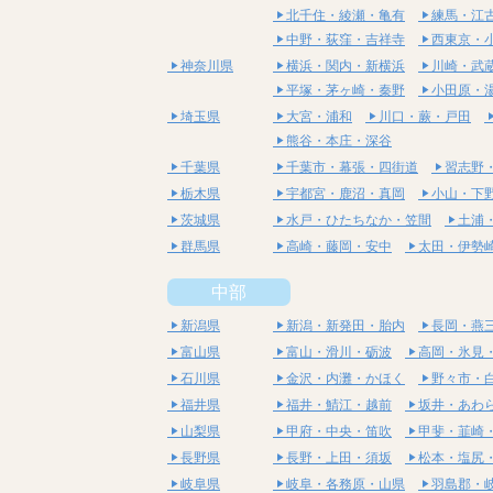
北千住・綾瀬・亀有
練馬・江
中野・荻窪・吉祥寺
西東京・
神奈川県
横浜・関内・新横浜
川崎・武
平塚・茅ヶ崎・秦野
小田原・
埼玉県
大宮・浦和
川口・蕨・戸田
熊谷・本庄・深谷
千葉県
千葉市・幕張・四街道
習志野
栃木県
宇都宮・鹿沼・真岡
小山・下
茨城県
水戸・ひたちなか・笠間
土浦
群馬県
高崎・藤岡・安中
太田・伊勢
中部
新潟県
新潟・新発田・胎内
長岡・燕
富山県
富山・滑川・砺波
高岡・氷見
石川県
金沢・内灘・かほく
野々市・
福井県
福井・鯖江・越前
坂井・あわ
山梨県
甲府・中央・笛吹
甲斐・韮崎
長野県
長野・上田・須坂
松本・塩尻
岐阜県
岐阜・各務原・山県
羽島郡・