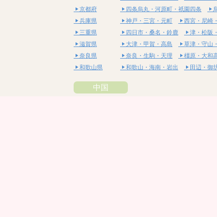
京都府
四条烏丸・河原町・祇園四条
兵庫県
神戸・三宮・元町
西宮・尼崎
三重県
四日市・桑名・鈴鹿
津・松阪
滋賀県
大津・甲賀・高島
草津・守山
奈良県
奈良・生駒・天理
橿原・大和
和歌山県
和歌山・海南・岩出
田辺・御
中国
鳥取県
米子・皆生・境港
鳥取・倉吉
島根県
松江・安来
出雲・雲南・大田
岡山県
岡山・備前・瀬戸内
倉敷・総
広島県
広島市・流川・薬研堀
福山・
山口県
山口・宇部・防府
周南・下松
四国
徳島県
阿南・那賀・美波
徳島・鳴門
香川県
高松・坂出・さぬき
丸亀・善
愛媛県
松山市・大街道・道後
新居浜