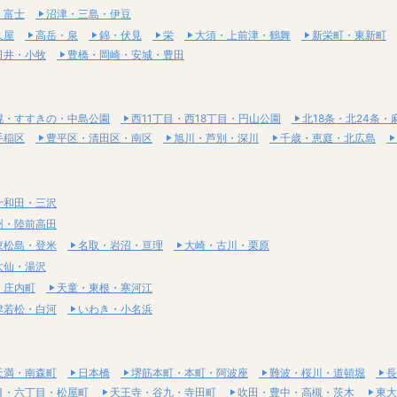
・富士
沼津・三島・伊豆
久屋
高岳・泉
錦・伏見
栄
大須・上前津・鶴舞
新栄町・東新町
日井・小牧
豊橋・岡崎・安城・豊田
幌・すすきの・中島公園
西11丁目・西18丁目・円山公園
北18条・北24条・
手稲区
豊平区・清田区・南区
旭川・芦別・深川
千歳・恵庭・北広島
十和田・三沢
州・陸前高田
東松島・登米
名取・岩沼・亘理
大崎・古川・栗原
大仙・湯沢
・庄内町
天童・東根・寒河江
津若松・白河
いわき・小名浜
天満・南森町
日本橋
堺筋本町・本町・阿波座
難波・桜川・道頓堀
長
目・六丁目・松屋町
天王寺・谷九・寺田町
吹田・豊中・高槻・茨木
東大