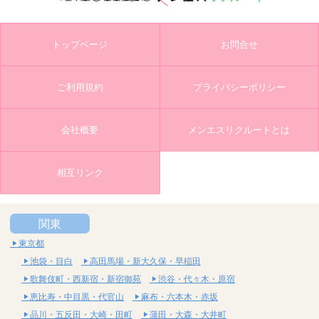
トップページ
お問合せ
ご利用規約
プライバシーポリシー
会社概要
メンエスリクルートとは
相互リンク
関東
東京都
池袋・目白
高田馬場・新大久保・早稲田
歌舞伎町・西新宿・新宿御苑
渋谷・代々木・原宿
恵比寿・中目黒・代官山
麻布・六本木・赤坂
品川・五反田・大崎・田町
蒲田・大森・大井町