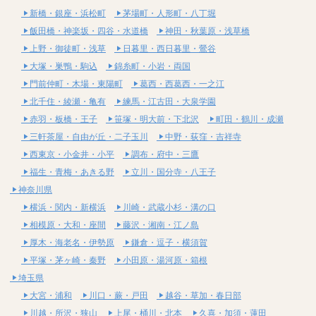
新橋・銀座・浜松町
茅場町・人形町・八丁堀
飯田橋・神楽坂・四谷・水道橋
神田・秋葉原・浅草橋
上野・御徒町・浅草
日暮里・西日暮里・鶯谷
大塚・巣鴨・駒込
錦糸町・小岩・両国
門前仲町・木場・東陽町
葛西・西葛西・一之江
北千住・綾瀬・亀有
練馬・江古田・大泉学園
赤羽・板橋・王子
笹塚・明大前・下北沢
町田・鶴川・成瀬
三軒茶屋・自由が丘・二子玉川
中野・荻窪・吉祥寺
西東京・小金井・小平
調布・府中・三鷹
福生・青梅・あきる野
立川・国分寺・八王子
神奈川県
横浜・関内・新横浜
川崎・武蔵小杉・溝の口
相模原・大和・座間
藤沢・湘南・江ノ島
厚木・海老名・伊勢原
鎌倉・逗子・横須賀
平塚・茅ヶ崎・秦野
小田原・湯河原・箱根
埼玉県
大宮・浦和
川口・蕨・戸田
越谷・草加・春日部
川越・所沢・狭山
上尾・桶川・北本
久喜・加須・蓮田