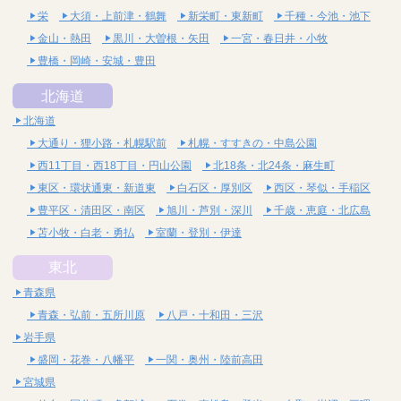
栄
大須・上前津・鶴舞
新栄町・東新町
千種・今池・池下
金山・熱田
黒川・大曽根・矢田
一宮・春日井・小牧
豊橋・岡崎・安城・豊田
北海道
北海道
大通り・狸小路・札幌駅前
札幌・すすきの・中島公園
西11丁目・西18丁目・円山公園
北18条・北24条・麻生町
東区・環状通東・新道東
白石区・厚別区
西区・琴似・手稲区
豊平区・清田区・南区
旭川・芦別・深川
千歳・恵庭・北広島
苫小牧・白老・勇払
室蘭・登別・伊達
東北
青森県
青森・弘前・五所川原
八戸・十和田・三沢
岩手県
盛岡・花巻・八幡平
一関・奥州・陸前高田
宮城県