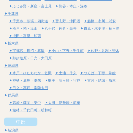
ふじみ野・新座・富士見
熊谷・本庄・深谷
千葉県
千葉市・幕張・四街道
習志野・津田沼
船橋・市川・浦安
松戸・柏・流山
八千代・佐倉・白井
市原・木更津・袖ヶ浦
成田・富里・印西
栃木県
宇都宮・鹿沼・真岡
小山・下野・壬生町
佐野・足利・野木
那須塩原・日光・大田原
茨城県
水戸・ひたちなか・笠間
土浦・牛久
つくば・下妻・常総
神栖・鹿嶋・潮来
取手・龍ヶ崎・守谷
古河・結城・坂東
日立・高萩・常陸太田
群馬県
高崎・藤岡・安中
太田・伊勢崎・前橋
館林・千代田町・明和町
中部
新潟県