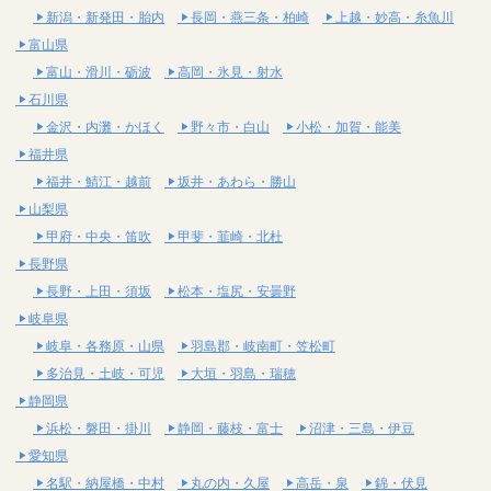
新潟・新発田・胎内
長岡・燕三条・柏崎
上越・妙高・糸魚川
富山県
富山・滑川・砺波
高岡・氷見・射水
石川県
金沢・内灘・かほく
野々市・白山
小松・加賀・能美
福井県
福井・鯖江・越前
坂井・あわら・勝山
山梨県
甲府・中央・笛吹
甲斐・韮崎・北杜
長野県
長野・上田・須坂
松本・塩尻・安曇野
岐阜県
岐阜・各務原・山県
羽島郡・岐南町・笠松町
多治見・土岐・可児
大垣・羽島・瑞穂
静岡県
浜松・磐田・掛川
静岡・藤枝・富士
沼津・三島・伊豆
愛知県
名駅・納屋橋・中村
丸の内・久屋
高岳・泉
錦・伏見