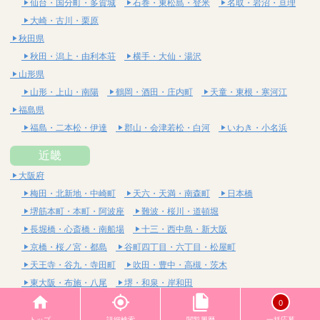
仙台・国分町・多賀城
石巻・東松島・登米
名取・岩沼・亘理
大崎・古川・栗原
秋田県
秋田・潟上・由利本荘
横手・大仙・湯沢
山形県
山形・上山・南陽
鶴岡・酒田・庄内町
天童・東根・寒河江
福島県
福島・二本松・伊達
郡山・会津若松・白河
いわき・小名浜
近畿
大阪府
梅田・北新地・中崎町
天六・天満・南森町
日本橋
堺筋本町・本町・阿波座
難波・桜川・道頓堀
長堀橋・心斎橋・南船場
十三・西中島・新大阪
京橋・桜ノ宮・都島
谷町四丁目・六丁目・松屋町
天王寺・谷九・寺田町
吹田・豊中・高槻・茨木
東大阪・布施・八尾
堺・和泉・岸和田
京都府
0
四条烏丸・河原町・祇園四条
烏丸御池・三条・京都市役所前
トップ
詳細検索
閲覧履歴
一括応募