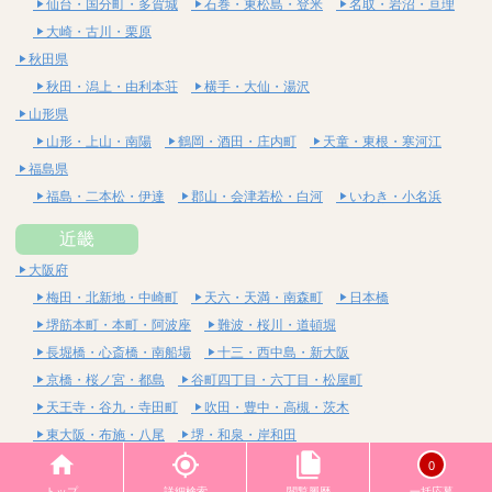
仙台・国分町・多賀城
石巻・東松島・登米
名取・岩沼・亘理
大崎・古川・栗原
秋田県
秋田・潟上・由利本荘
横手・大仙・湯沢
山形県
山形・上山・南陽
鶴岡・酒田・庄内町
天童・東根・寒河江
福島県
福島・二本松・伊達
郡山・会津若松・白河
いわき・小名浜
近畿
大阪府
梅田・北新地・中崎町
天六・天満・南森町
日本橋
堺筋本町・本町・阿波座
難波・桜川・道頓堀
長堀橋・心斎橋・南船場
十三・西中島・新大阪
京橋・桜ノ宮・都島
谷町四丁目・六丁目・松屋町
天王寺・谷九・寺田町
吹田・豊中・高槻・茨木
東大阪・布施・八尾
堺・和泉・岸和田
京都府
0
四条烏丸・河原町・祇園四条
烏丸御池・三条・京都市役所前
トップ
詳細検索
閲覧履歴
一括応募