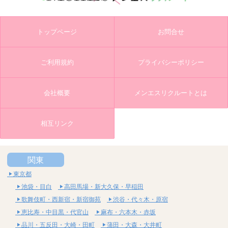
トップページ
お問合せ
ご利用規約
プライバシーポリシー
会社概要
メンエスリクルートとは
相互リンク
関東
東京都
池袋・目白
高田馬場・新大久保・早稲田
歌舞伎町・西新宿・新宿御苑
渋谷・代々木・原宿
恵比寿・中目黒・代官山
麻布・六本木・赤坂
品川・五反田・大崎・田町
蒲田・大森・大井町