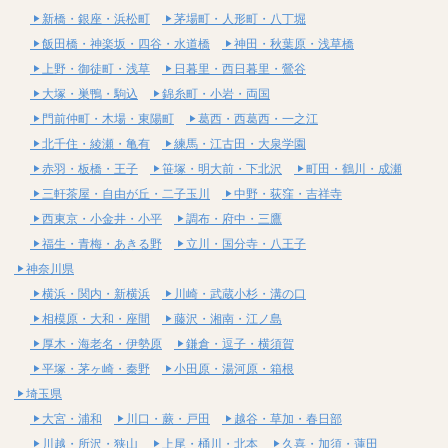
新橋・銀座・浜松町
茅場町・人形町・八丁堀
飯田橋・神楽坂・四谷・水道橋
神田・秋葉原・浅草橋
上野・御徒町・浅草
日暮里・西日暮里・鶯谷
大塚・巣鴨・駒込
錦糸町・小岩・両国
門前仲町・木場・東陽町
葛西・西葛西・一之江
北千住・綾瀬・亀有
練馬・江古田・大泉学園
赤羽・板橋・王子
笹塚・明大前・下北沢
町田・鶴川・成瀬
三軒茶屋・自由が丘・二子玉川
中野・荻窪・吉祥寺
西東京・小金井・小平
調布・府中・三鷹
福生・青梅・あきる野
立川・国分寺・八王子
神奈川県
横浜・関内・新横浜
川崎・武蔵小杉・溝の口
相模原・大和・座間
藤沢・湘南・江ノ島
厚木・海老名・伊勢原
鎌倉・逗子・横須賀
平塚・茅ヶ崎・秦野
小田原・湯河原・箱根
埼玉県
大宮・浦和
川口・蕨・戸田
越谷・草加・春日部
川越・所沢・狭山
上尾・桶川・北本
久喜・加須・蓮田