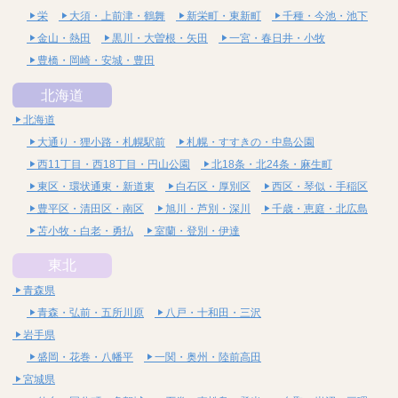
栄
大須・上前津・鶴舞
新栄町・東新町
千種・今池・池下
金山・熱田
黒川・大曽根・矢田
一宮・春日井・小牧
豊橋・岡崎・安城・豊田
北海道
北海道
大通り・狸小路・札幌駅前
札幌・すすきの・中島公園
西11丁目・西18丁目・円山公園
北18条・北24条・麻生町
東区・環状通東・新道東
白石区・厚別区
西区・琴似・手稲区
豊平区・清田区・南区
旭川・芦別・深川
千歳・恵庭・北広島
苫小牧・白老・勇払
室蘭・登別・伊達
東北
青森県
青森・弘前・五所川原
八戸・十和田・三沢
岩手県
盛岡・花巻・八幡平
一関・奥州・陸前高田
宮城県