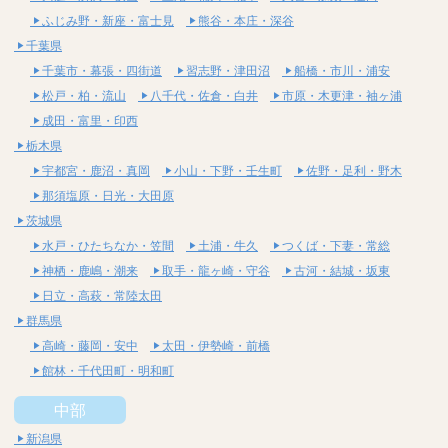
ふじみ野・新座・富士見
熊谷・本庄・深谷
千葉県
千葉市・幕張・四街道
習志野・津田沼
船橋・市川・浦安
松戸・柏・流山
八千代・佐倉・白井
市原・木更津・袖ヶ浦
成田・富里・印西
栃木県
宇都宮・鹿沼・真岡
小山・下野・壬生町
佐野・足利・野木
那須塩原・日光・大田原
茨城県
水戸・ひたちなか・笠間
土浦・牛久
つくば・下妻・常総
神栖・鹿嶋・潮来
取手・龍ヶ崎・守谷
古河・結城・坂東
日立・高萩・常陸太田
群馬県
高崎・藤岡・安中
太田・伊勢崎・前橋
館林・千代田町・明和町
中部
新潟県