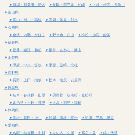
新潟・新発田・胎内
長岡・燕三条・柏崎
上越・妙高・糸魚川
富山県
富山・滑川・砺波
高岡・氷見・射水
石川県
金沢・内灘・かほく
野々市・白山
小松・加賀・能美
福井県
福井・鯖江・越前
坂井・あわら・勝山
山梨県
甲府・中央・笛吹
甲斐・韮崎・北杜
長野県
長野・上田・須坂
松本・塩尻・安曇野
岐阜県
岐阜・各務原・山県
羽島郡・岐南町・笠松町
多治見・土岐・可児
大垣・羽島・瑞穂
静岡県
浜松・磐田・掛川
静岡・藤枝・富士
沼津・三島・伊豆
愛知県
名駅・納屋橋・中村
丸の内・久屋
高岳・泉
錦・伏見